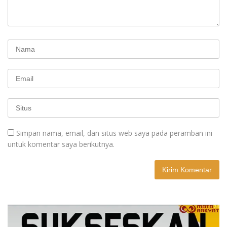
Simpan nama, email, dan situs web saya pada peramban ini
untuk komentar saya berikutnya.
A
l
t
e
r
n