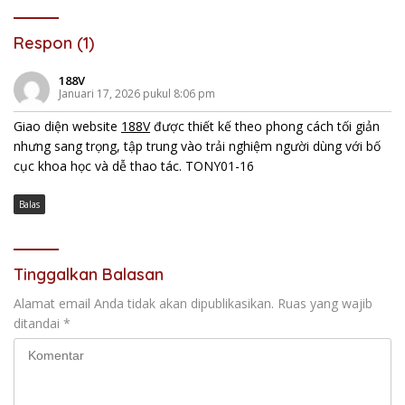
Respon (1)
188V
Januari 17, 2026 pukul 8:06 pm
Giao diện website
188V
được thiết kế theo phong cách tối giản
nhưng sang trọng, tập trung vào trải nghiệm người dùng với bố
cục khoa học và dễ thao tác. TONY01-16
Balas
Tinggalkan Balasan
Alamat email Anda tidak akan dipublikasikan.
Ruas yang wajib
ditandai
*