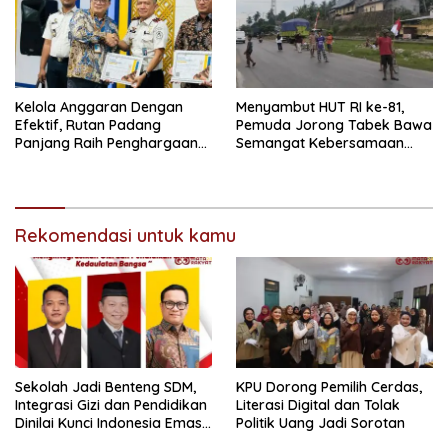
Kelola Anggaran Dengan
Menyambut HUT RI ke-81,
Efektif, Rutan Padang
Pemuda Jorong Tabek Bawa
Panjang Raih Penghargaan
Semangat Kebersamaan
IKPA Sempurna pada KPPN
Lewat Pesta Rakyat
Bukittinggi Awards 2026
Rekomendasi untuk kamu
Sekolah Jadi Benteng SDM,
KPU Dorong Pemilih Cerdas,
Integrasi Gizi dan Pendidikan
Literasi Digital dan Tolak
Dinilai Kunci Indonesia Emas
Politik Uang Jadi Sorotan
2045