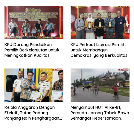
KPU Dorong Pendidikan
KPU Perkuat Literasi Pemilih
Pemilih Berkelanjutan untuk
untuk Membangun
Meningkatkan Kualitas
Demokrasi yang Berkualitas
Demokrasi
Kelola Anggaran Dengan
Menyambut HUT RI ke-81,
Efektif, Rutan Padang
Pemuda Jorong Tabek Bawa
Panjang Raih Penghargaan
Semangat Kebersamaan
IKPA Sempurna pada KPPN
Lewat Pesta Rakyat
Bukittinggi Awards 2026