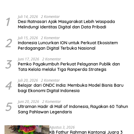
Kelompok Rentan, Marjinal,
Pendidikan Pemilih
dan Pemula
1
Juli 14, 2026
2 Komentar
Desi Ratnasari Ajak Masyarakat Lebih Waspada
Melindungi Identitas Digital dan Data Pribadi
2
Juli 15, 2026
2 Komentar
Indonesia Luncurkan ION untuk Perkuat Ekosistem
Perdagangan Digital Terbuka Nasional
3
Juni 17, 2026
2 Komentar
Pemko Payakumbuh Perkuat Pelayanan Publik dan
Tata Kelola melalui Tiga Ranperda Strategis
4
Juli 20, 2026
2 Komentar
Belajar dari ONDC India: Membuka Model Bisnis Baru
bagi Ekonomi Digital Indonesia
5
Juni 20, 2026
2 Komentar
Ultraman Hadir di Mall of Indonesia, Rayakan 60 Tahun
Sang Pahlawan Legendaris
Agustus 3, 2026
KB Fathur Rahman Kantongi Juara 3