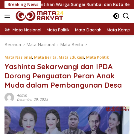
Langsung
rap Rintihan Warga Sungai Rumbai dan Koto Besar via Reses
Breaking News
ke
konten
Mata Nasional
Mata Politik
Mata Daerah
Mata Kampu
Beranda
Mata Nasional
Mata Berita
Mata Nasional
,
Mata Berita
,
Mata Edukasi
,
Mata Politik
Yashinta Sekarwangi dan IPDA
Dorong Penguatan Peran Anak
Muda dalam Pembangunan Desa
Admin
Desember 29, 2025