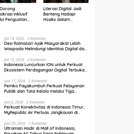
 Dorong
Literasi Digital Jadi
krasi Inklusif
Benteng Hadapi
lui Penguatan
Hoaks dalam
an Perempuan
Pendidikan Pemilih
m Pendidikan
Berkelanjutan
lih
Juli 14, 2026
2 Komentar
Desi Ratnasari Ajak Masyarakat Lebih
Waspada Melindungi Identitas Digital dan
Data Pribadi
Juli 15, 2026
2 Komentar
Indonesia Luncurkan ION untuk Perkuat
Ekosistem Perdagangan Digital Terbuka
Nasional
Juni 17, 2026
2 Komentar
Pemko Payakumbuh Perkuat Pelayanan
Publik dan Tata Kelola melalui Tiga
Ranperda Strategis
Juni 8, 2026
2 Komentar
Perkuat Konektivitas di Indonesia Timur,
MyRepublic Air Perluas Jangkauan di
Sulawesi
Juni 20, 2026
2 Komentar
Ultraman Hadir di Mall of Indonesia,
Rayakan 60 Tahun Sang Pahlawan