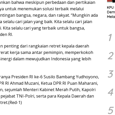
ankan bahwa meskipun perbedaan dan pertikaian
KPU
aya untuk menemukan solusi terbaik melalui
Demo
ntingan bangsa, negara, dan rakyat. “Mungkin ada
Mela
a selalu cari jalan yang baik. Kita selalu cari jalan
Per
dala
. Kita selalu cari yang terbaik untuk bangsa,
Pemi
1
den RI.
 penting dari rangkaian retret kepala daerah
2
erat kerja sama antar pemimpin, memperkokoh
 sinergi dalam mewujudkan Indonesia yang lebih
3
aranya Presiden RI ke-6 Susilo Bambang Yudhoyono,
MPR RI Ahmad Muzani, Ketua DPR RI Puan Maharani,
4
n, sejumlah Menteri Kabinet Merah Putih, Kapolri
a pejabat TNI-Polri, serta para Kepala Daerah dan
ret.(Red-1)
5