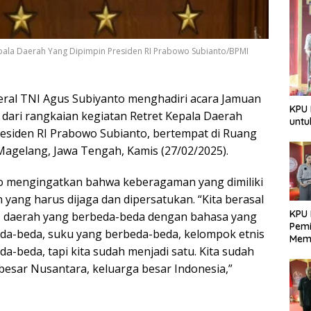
pala Daerah Yang Dipimpin Presiden RI Prabowo Subianto/BPMI
eral TNI Agus Subiyanto menghadiri acara Jamuan
KPU 
ari rangkaian kegiatan Retret Kepala Daerah
untu
residen RI Prabowo Subianto, bertempat di Ruang
Magelang, Jawa Tengah, Kamis (27/02/2025).
 mengingatkan bahwa keberagaman yang dimiliki
ang harus dijaga dan dipersatukan. “Kita berasal
KPU 
a, daerah yang berbeda-beda dengan bahasa yang
Pemi
eda-beda, suku yang berbeda-beda, kelompok etnis
Mem
-beda, tapi kita sudah menjadi satu. Kita sudah
Dem
Berk
 besar Nusantara, keluarga besar Indonesia,”