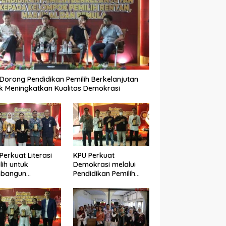
Dorong Pendidikan Pemilih Berkelanjutan
k Meningkatkan Kualitas Demokrasi
Perkuat Literasi
KPU Perkuat
lih untuk
Demokrasi melalui
bangun
Pendidikan Pemilih
okrasi yang
Berkelanjutan bagi
ualitas
Kelompok Rentan,
Marjinal, dan Pemula