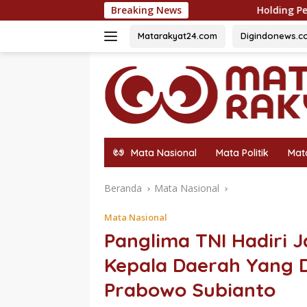
Langsung
Breaking News
Holding Perkebunan Nusantara Dukung
ke
konten
Matarakyat24.com
Digindonews.c
Mata Nasional
Mata Politik
Mat
Beranda
Mata Nasional
Mata Nasional
Panglima TNI Hadiri
Kepala Daerah Yang D
Prabowo Subianto