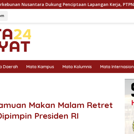
 Penciptaan Lapangan Kerja, PTPN I Serap 15–20 Ribu Pekerja 
om
a Daerah
Mata Kampus
Mata Kolumnis
Mata Internasion
 Jamuan Makan Malam Retret
ipimpin Presiden RI