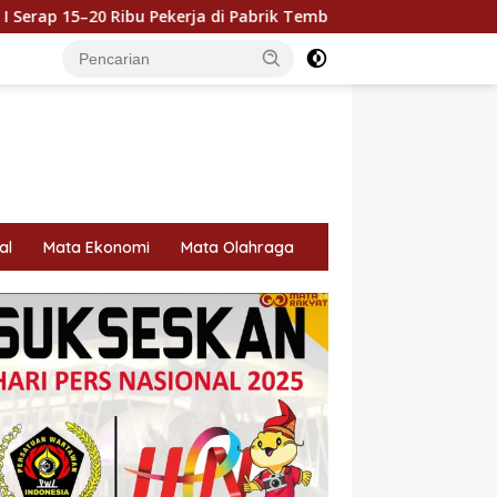
di Pabrik Tembakau
Holding Perkebunan Nusantara Duk
al
Mata Ekonomi
Mata Olahraga