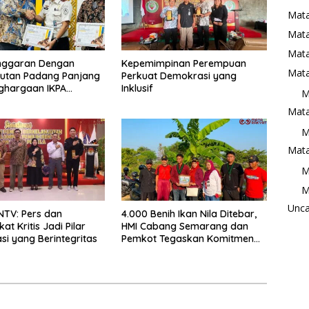
Mata
Mat
Mata
Anggaran Dengan
Kepemimpinan Perempuan
Mata
 Rutan Padang Panjang
Perkuat Demokrasi yang
ghargaan IKPA
Inklusif
M
a pada KPPN
Mata
ggi Awards 2026
M
Mata
M
M
Unca
 NTV: Pers dan
4.000 Benih Ikan Nila Ditebar,
t Kritis Jadi Pilar
HMI Cabang Semarang dan
i yang Berintegritas
Pemkot Tegaskan Komitmen
Perikanan Berkelanjutan