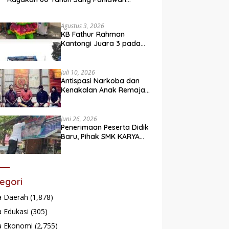
Legendaris
Agustus 3, 2026
KB Fathur Rahman
Kantongi Juara 3 pada
Lomba Fashion Show Eco
Friendly
Juli 10, 2026
Antispasi Narkoba dan
Kenakalan Anak Remaja,
Nagari Batu Taba gelar
festival Babaliak Ka
Surau
Juni 26, 2026
Penerimaan Peserta Didik
Baru, Pihak SMK KARYA
Padang Panjang
Promosikan ke
Masyarakat Pabasko
egori
a Daerah
(1,878)
 Edukasi
(305)
a Ekonomi
(2,755)