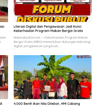
asi
Literasi Digital dan Pengawasan Jadi Kunci
Keberhasilan Program Makan Bergizi Gratis
alam
Matarakyat24.com — Keberhasilan Program Makan
n
Bergizi Gratis (MBG) memerlukan dukungan teknologi
digital, pengawasan yang kuat,…
di
4.000 Benih Ikan Nila Ditebar, HMI Cabang