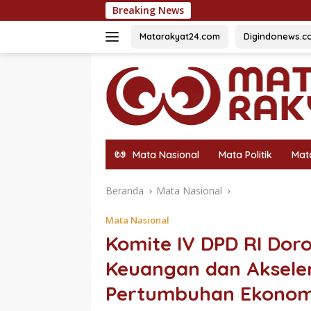
Langsung
Breaking News
500 Bendera 
ke
konten
Matarakyat24.com
Digindonews.c
Mata Nasional
Mata Politik
Mat
Beranda
Mata Nasional
Mata Nasional
Komite IV DPD RI Dor
Keuangan dan Akseler
Pertumbuhan Ekonomi