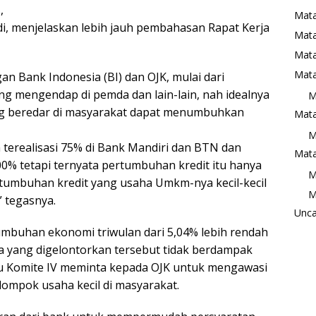
,
Mata
i, menjelaskan lebih jauh pembahasan Rapat Kerja
Mat
Mata
Mata
n Bank Indonesia (BI) dan OJK, mulai dari
ang mengendap di pemda dan lain-lain, nah idealnya
M
ang beredar di masyarakat dapat menumbuhkan
Mata
M
dah terealisasi 75% di Bank Mandiri dan BTN dan
Mata
0% tetapi ternyata pertumbuhan kredit itu hanya
M
ertumbuhan kredit yang usaha Umkm-nya kecil-kecil
M
” tegasnya.
Unca
mbuhan ekonomi triwulan dari 5,04% lebih rendah
na yang digelontorkan tersebut tidak berdampak
u Komite IV meminta kepada OJK untuk mengawasi
ompok usaha kecil di masyarakat.