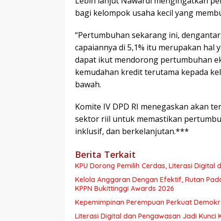
Lebih lanjut Nawardi mengingatkan p
bagi kelompok usaha kecil yang membu
“Pertumbuhan sekarang ini, dengantarg
capaiannya di 5,1% itu merupakan hal y
dapat ikut mendorong pertumbuhan 
kemudahan kredit terutama kepada kel
bawah.
Komite IV DPD RI menegaskan akan teru
sektor riil untuk memastikan pertumbu
inklusif, dan berkelanjutan.***
Berita Terkait
KPU Dorong Pemilih Cerdas, Literasi Digital 
Kelola Anggaran Dengan Efektif, Rutan Pa
KPPN Bukittinggi Awards 2026
Kepemimpinan Perempuan Perkuat Demokras
Literasi Digital dan Pengawasan Jadi Kunci