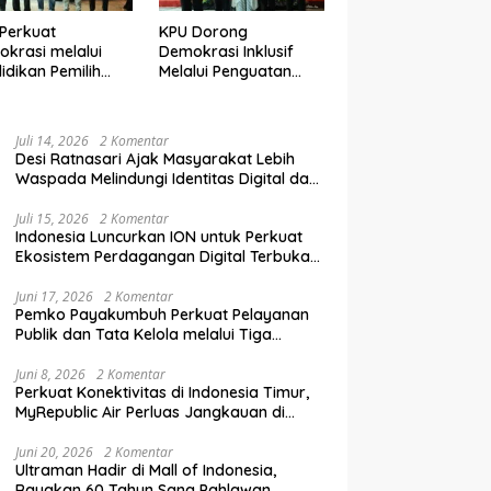
Perkuat
KPU Dorong
krasi melalui
Demokrasi Inklusif
idikan Pemilih
Melalui Penguatan
elanjutan bagi
Peran Perempuan
mpok Rentan,
dalam Pendidikan
inal, dan Pemula
Pemilih
Juli 14, 2026
2 Komentar
Desi Ratnasari Ajak Masyarakat Lebih
Waspada Melindungi Identitas Digital dan
Data Pribadi
Juli 15, 2026
2 Komentar
Indonesia Luncurkan ION untuk Perkuat
Ekosistem Perdagangan Digital Terbuka
Nasional
Juni 17, 2026
2 Komentar
Pemko Payakumbuh Perkuat Pelayanan
Publik dan Tata Kelola melalui Tiga
Ranperda Strategis
Juni 8, 2026
2 Komentar
Perkuat Konektivitas di Indonesia Timur,
MyRepublic Air Perluas Jangkauan di
Sulawesi
Juni 20, 2026
2 Komentar
Ultraman Hadir di Mall of Indonesia,
Rayakan 60 Tahun Sang Pahlawan