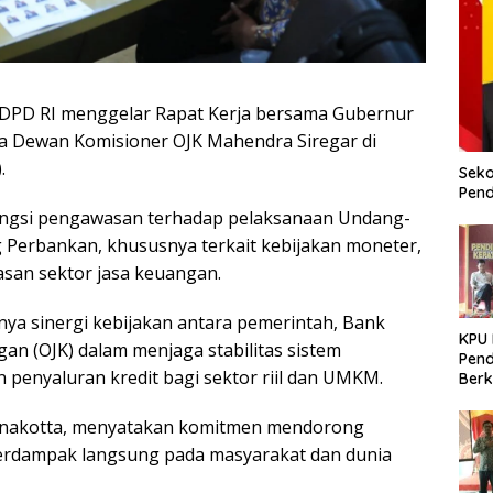
V DPD RI menggelar Rapat Kerja bersama Gubernur
ua Dewan Komisioner OJK Mahendra Siregar di
.
Seko
Pend
 fungsi pengawasan terhadap pelaksanaan Undang-
Perbankan, khususnya terkait kebijakan moneter,
asan sektor jasa keuangan.
ya sinergi kebijakan antara pemerintah, Bank
KPU
gan (OJK) dalam menjaga stabilitas sistem
Pend
penyaluran kredit bagi sektor riil dan UMKM.
Berk
Meni
Dem
a Anakotta, menyatakan komitmen mendorong
berdampak langsung pada masyarakat dan dunia