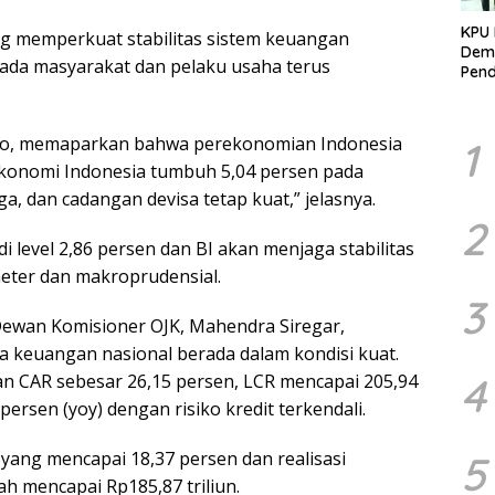
KPU 
g memperkuat stabilitas sistem keuangan
Demo
ada masyarakat dan pelaku usaha terus
Pend
Berk
Kelo
Marj
iyo, memaparkan bahwa perekonomian Indonesia
1
 “Ekonomi Indonesia tumbuh 5,04 persen pada
jaga, dan cadangan devisa tetap kuat,” jelasnya.
2
 level 2,86 persen dan BI akan menjaga stabilitas
eter dan makroprudensial.
3
ewan Komisioner OJK, Mahendra Siregar,
sa keuangan nasional berada dalam kondisi kuat.
4
an CAR sebesar 26,15 persen, LCR mencapai 205,94
ersen (yoy) dengan risiko kredit terkendali.
5
yang mencapai 18,37 persen dan realisasi
h mencapai Rp185,87 triliun.