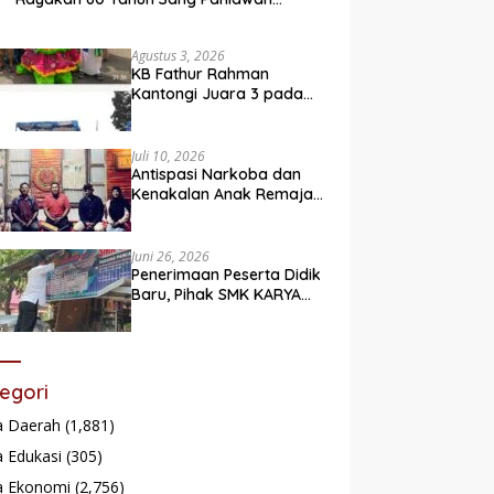
Legendaris
Agustus 3, 2026
KB Fathur Rahman
Kantongi Juara 3 pada
Lomba Fashion Show Eco
Friendly
Juli 10, 2026
Antispasi Narkoba dan
Kenakalan Anak Remaja,
Nagari Batu Taba gelar
festival Babaliak Ka
Surau
Juni 26, 2026
Penerimaan Peserta Didik
Baru, Pihak SMK KARYA
Padang Panjang
Promosikan ke
Masyarakat Pabasko
egori
a Daerah
(1,881)
 Edukasi
(305)
a Ekonomi
(2,756)