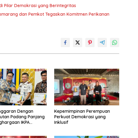
di Pilar Demokrasi yang Berintegritas
g Semarang dan Pemkot Tegaskan Komitmen Perikanan
Anggaran Dengan
Kepemimpinan Perempuan
 Rutan Padang Panjang
Perkuat Demokrasi yang
ghargaan IKPA
Inklusif
a pada KPPN
ggi Awards 2026