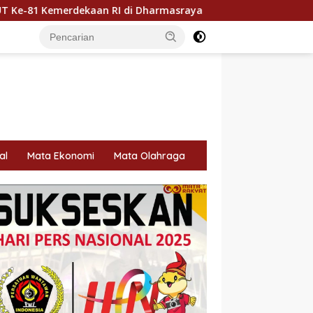
an RI di Dharmasraya
Dharmasraya Utus Hj. Egi Firnaw
al
Mata Ekonomi
Mata Olahraga