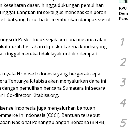
an kesehatan dasar, hingga dukungan pemulihan
KPU 
tinggal. Langkah ini sekaligus menegaskan peran
Demo
Pend
 global yang turut hadir memberikan dampak sosial
Berk
Kelo
Marj
1
gungsi di Posko Induk sejak bencana melanda akhir
akat masih bertahan di posko karena kondisi yang
t tinggal mereka tidak layak untuk ditempati
2
i nyata Hisense Indonesia yang bergerak cepat
3
ra.Tentunya Kitabisa akan menyalurkan dana ini
n dengan pemulihan bencana Sumatera ini secara
i, Co-director Kitabisa.org.
4
Hisense Indonesia juga menyalurkan bantuan
mmerce in Indonesia (CCCI). Bantuan tersebut
5
 Badan Nasional Penanggulangan Bencana (BNPB)