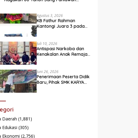
Legendaris
Agustus 3, 2026
KB Fathur Rahman
Kantongi Juara 3 pada
Lomba Fashion Show Eco
Friendly
Juli 10, 2026
Antispasi Narkoba dan
Kenakalan Anak Remaja,
Nagari Batu Taba gelar
festival Babaliak Ka
Surau
Juni 26, 2026
Penerimaan Peserta Didik
Baru, Pihak SMK KARYA
Padang Panjang
Promosikan ke
Masyarakat Pabasko
egori
a Daerah
(1,881)
 Edukasi
(305)
a Ekonomi
(2,756)