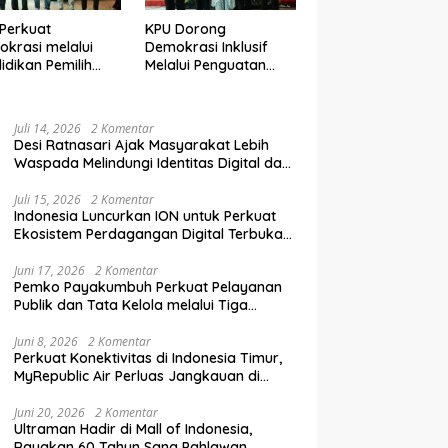
Perkuat
KPU Dorong
krasi melalui
Demokrasi Inklusif
idikan Pemilih
Melalui Penguatan
elanjutan bagi
Peran Perempuan
mpok Rentan,
dalam Pendidikan
inal, dan Pemula
Pemilih
Juli 14, 2026
2 Komentar
Desi Ratnasari Ajak Masyarakat Lebih
Waspada Melindungi Identitas Digital dan
Data Pribadi
Juli 15, 2026
2 Komentar
Indonesia Luncurkan ION untuk Perkuat
Ekosistem Perdagangan Digital Terbuka
Nasional
Juni 17, 2026
2 Komentar
Pemko Payakumbuh Perkuat Pelayanan
Publik dan Tata Kelola melalui Tiga
Ranperda Strategis
Juni 8, 2026
2 Komentar
Perkuat Konektivitas di Indonesia Timur,
MyRepublic Air Perluas Jangkauan di
Sulawesi
Juni 20, 2026
2 Komentar
Ultraman Hadir di Mall of Indonesia,
Rayakan 60 Tahun Sang Pahlawan