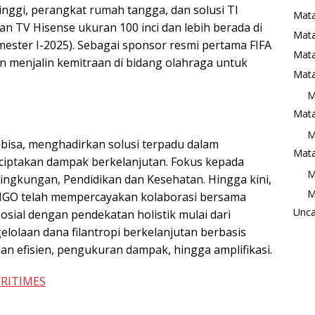
nggi, perangkat rumah tangga, dan solusi TI
Mata
n TV Hisense ukuran 100 inci dan lebih berada di
Mat
mester I-2025). Sebagai sponsor resmi pertama FIFA
Mata
 menjalin kemitraan di bidang olahraga untuk
Mata
M
Mata
M
tabisa, menghadirkan solusi terpadu dalam
Mata
nciptakan dampak berkelanjutan. Fokus kepada
M
ingkungan, Pendidikan dan Kesehatan. Hingga kini,
M
 NGO telah mempercayakan kolaborasi bersama
Unca
osial dengan pendekatan holistik mulai dari
lolaan dana filantropi berkelanjutan berbasis
 dan efisien, pengukuran dampak, hingga amplifikasi.
VRITIMES