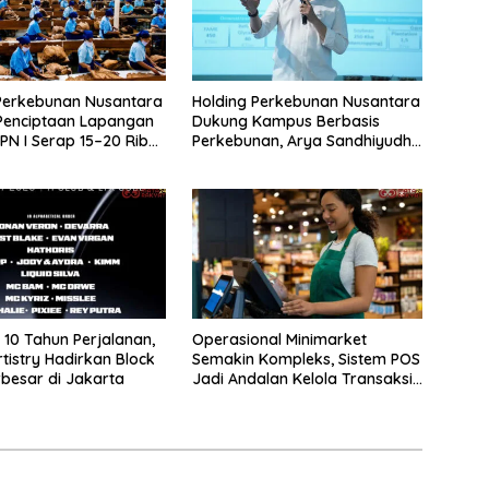
Perkebunan Nusantara
Holding Perkebunan Nusantara
Penciptaan Lapangan
Dukung Kampus Berbasis
TPN I Serap 15–20 Ribu
Perkebunan, Arya Sandhiyudha
di Pabrik Tembakau
Jadi Mahasiswa Angkatan
Pertama Magister ITSI
10 Tahun Perjalanan,
Operasional Minimarket
rtistry Hadirkan Block
Semakin Kompleks, Sistem POS
rbesar di Jakarta
Jadi Andalan Kelola Transaksi
dan Stok