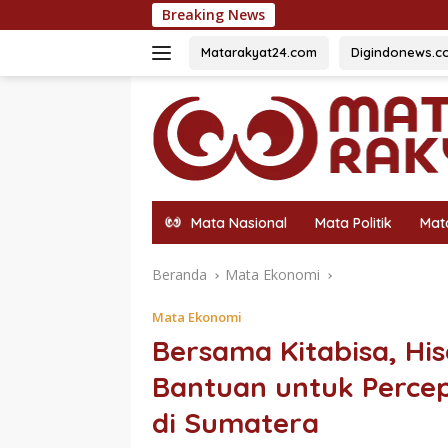
Langsung
Breaking News
500 Bendera Me
ke
konten
Matarakyat24.com
Digindonews.c
Mata Nasional
Mata Politik
Mat
Beranda
Mata Ekonomi
Mata Ekonomi
Bersama Kitabisa, His
Bantuan untuk Percep
di Sumatera