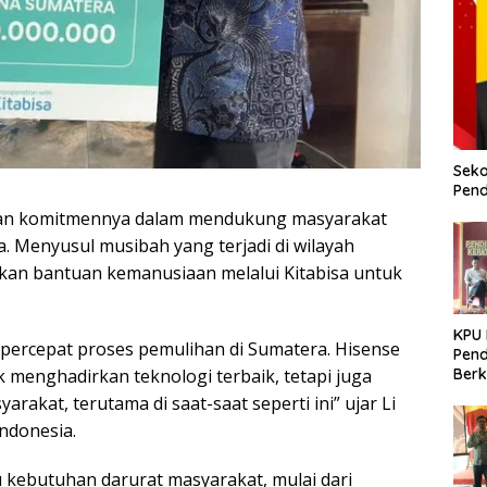
Seko
Pend
kan komitmennya dalam mendukung masyarakat
. Menyusul musibah yang terjadi di wilayah
kan bantuan kemanusiaan melalui Kitabisa untuk
KPU
percepat proses pemulihan di Sumatera. Hisense
Pend
menghadirkan teknologi terbaik, tetapi juga
Berk
Meni
akat, terutama di saat-saat seperti ini” ujar Li
Dem
ndonesia.
 kebutuhan darurat masyarakat, mulai dari