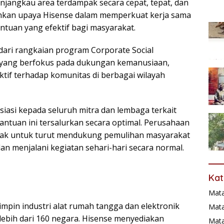
angkau area terdampak secara cepat, tepat, dan
minkan upaya Hisense dalam memperkuat kerja sama
tuan yang efektif bagi masyarakat.
 dari rangkaian program Corporate Social
ia yang berfokus pada dukungan kemanusiaan,
aktif terhadap komunitas di berbagai wilayah
iasi kepada seluruh mitra dan lembaga terkait
ntuan ini tersalurkan secara optimal. Perusahaan
rak untuk turut mendukung pemulihan masyarakat
an menjalani kegiatan sehari-hari secara normal.
Kat
Mat
impin industri alat rumah tangga dan elektronik
Mata
 lebih dari 160 negara. Hisense menyediakan
Mat