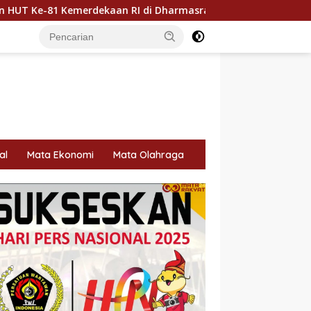
 RI di Dharmasraya
Dharmasraya Utus Hj. Egi Firnawat
al
Mata Ekonomi
Mata Olahraga