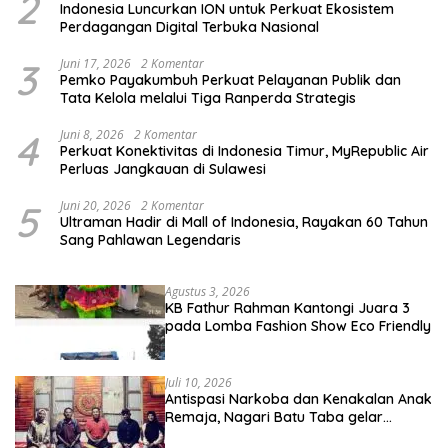
2
Indonesia Luncurkan ION untuk Perkuat Ekosistem
Perdagangan Digital Terbuka Nasional
3
Juni 17, 2026
2 Komentar
Pemko Payakumbuh Perkuat Pelayanan Publik dan
Tata Kelola melalui Tiga Ranperda Strategis
4
Juni 8, 2026
2 Komentar
Perkuat Konektivitas di Indonesia Timur, MyRepublic Air
Perluas Jangkauan di Sulawesi
5
Juni 20, 2026
2 Komentar
Ultraman Hadir di Mall of Indonesia, Rayakan 60 Tahun
Sang Pahlawan Legendaris
Agustus 3, 2026
KB Fathur Rahman Kantongi Juara 3
pada Lomba Fashion Show Eco Friendly
Juli 10, 2026
Antispasi Narkoba dan Kenakalan Anak
Remaja, Nagari Batu Taba gelar
festival Babaliak Ka Surau