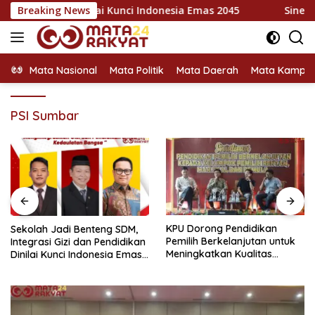
Langsung
kan Dinilai Kunci Indonesia Emas 2045
Breaking News
Sinergi Bupati A
ke
konten
Mata Nasional
Mata Politik
Mata Daerah
Mata Kampu
PSI Sumbar
KPU Dorong Pendidikan
KPU Perkuat Literasi Pemilih
Pemilih Berkelanjutan untuk
untuk Membangun
Meningkatkan Kualitas
Demokrasi yang Berkualitas
Demokrasi