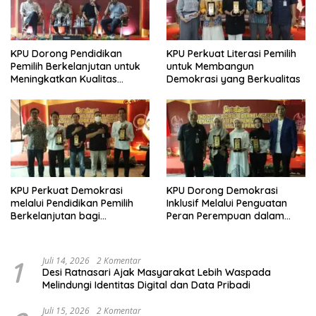
KPU Dorong Pendidikan
KPU Perkuat Literasi Pemilih
Pemilih Berkelanjutan untuk
untuk Membangun
Meningkatkan Kualitas
Demokrasi yang Berkualitas
Demokrasi
KPU Perkuat Demokrasi
KPU Dorong Demokrasi
melalui Pendidikan Pemilih
Inklusif Melalui Penguatan
Berkelanjutan bagi
Peran Perempuan dalam
Kelompok Rentan, Marjinal,
Pendidikan Pemilih
dan Pemula
1
Juli 14, 2026
2 Komentar
Desi Ratnasari Ajak Masyarakat Lebih Waspada
Melindungi Identitas Digital dan Data Pribadi
Juli 15, 2026
2 Komentar