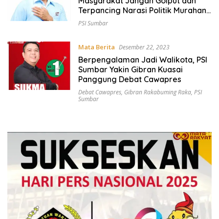
Masyarakat Jangan Golput dan
Terpancing Narasi Politik Murahan
Menjelang Pemilu Serentak 2024
PSI Sumbar
Mata Berita
Desember 22, 2023
Berpengalaman Jadi Walikota, PSI
Sumbar Yakin Gibran Kuasai
Panggung Debat Cawapres
Debat Cawapres
,
Gibran Rakabuming Raka
,
PSI
Sumbar