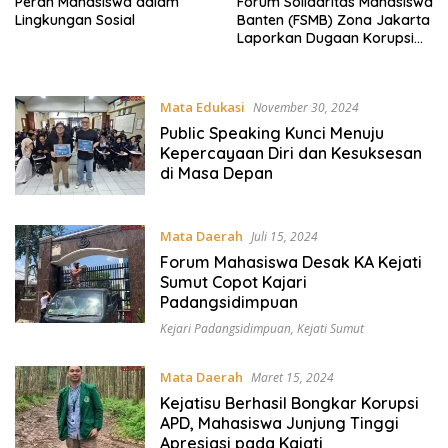
Peran Mahasiswa dalam
Forum Solidaritas Mahasiswa
Lingkungan Sosial
Banten (FSMB) Zona Jakarta
Laporkan Dugaan Korupsi
Hibah Pendanaan Penelitian
dan PKM Dosen Tahun
Akademik 2023-2024
Mata Edukasi
November 30, 2024
Public Speaking Kunci Menuju
Kepercayaan Diri dan Kesuksesan
di Masa Depan
Mata Daerah
Juli 15, 2024
Forum Mahasiswa Desak KA Kejati
Sumut Copot Kajari
Padangsidimpuan
Kejari Padangsidimpuan
,
Kejati Sumut
Mata Daerah
Maret 15, 2024
Kejatisu Berhasil Bongkar Korupsi
APD, Mahasiswa Junjung Tinggi
Apresiasi pada Kajati