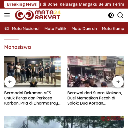
Langsung
Lalu Lintas di Bone, Keluarga Mengaku Belum Terima Permintaa
Breaking News
ke
konten
Mata Nasional
Mata Politik
Mata Daerah
Mata Kampu
Mahasiswa
Berawal dari Suara Klakson,
Setahun Buron Usai
Duel Mematikan Pecah di
Gelapkan Motor Kerabat
Solok: Dua Korban
Demi Sabu, Pelarian Pemuda
Bersimbah Darah Akibat
di Dharmasraya Berakhir di
Sabetan Pisau
Jeruji Besi