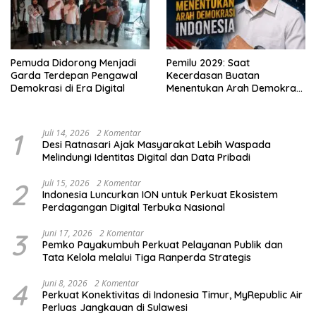
Pemuda Didorong Menjadi
Pemilu 2029: Saat
Garda Terdepan Pengawal
Kecerdasan Buatan
Demokrasi di Era Digital
Menentukan Arah Demokrasi
Indonesia
1
Juli 14, 2026
2 Komentar
Desi Ratnasari Ajak Masyarakat Lebih Waspada
Melindungi Identitas Digital dan Data Pribadi
2
Juli 15, 2026
2 Komentar
Indonesia Luncurkan ION untuk Perkuat Ekosistem
Perdagangan Digital Terbuka Nasional
3
Juni 17, 2026
2 Komentar
Pemko Payakumbuh Perkuat Pelayanan Publik dan
Tata Kelola melalui Tiga Ranperda Strategis
4
Juni 8, 2026
2 Komentar
Perkuat Konektivitas di Indonesia Timur, MyRepublic Air
Perluas Jangkauan di Sulawesi