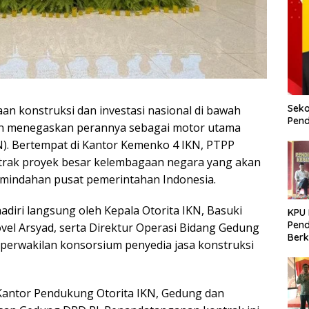
Seko
an konstruksi dan investasi nasional di bawah
Pend
in menegaskan perannya sebagai motor utama
). Bertempat di Kantor Kemenko 4 IKN, PTPP
trak proyek besar kelembagaan negara yang akan
emindahan pusat pemerintahan Indonesia.
adiri langsung oleh Kepala Otorita IKN, Basuki
KPU
Pend
el Arsyad, serta Direktur Operasi Bidang Gedung
Berk
perwakilan konsorsium penyedia jasa konstruksi
Meni
Dem
Kantor Pendukung Otorita IKN, Gedung dan