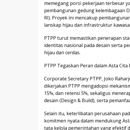
memegang porsi pekerjaan terbesar ya
pembangunan gedung kelembagaan Dew
RI). Proyek ini mencakup pembanguna
lanskap hijau dan infrastruktur kawasa
PTPP turut memastikan penerapan stan
identitas nasional pada desain serta p
hijau dan cerdas.
PTPP Tegaskan Peran dalam Asta Cita
Corporate Secretary PTPP, Joko Rahar
dikerjakan PTPP mengadopsi mekanism
15%, dan retensi 5%, sekaligus menera
desain (Design & Build), serta pemanfa
Selain itu, keterlibatan perusahaan p
komitmen nyata dalam mendukung Asta
tata kelola pemerintahan yang efekt