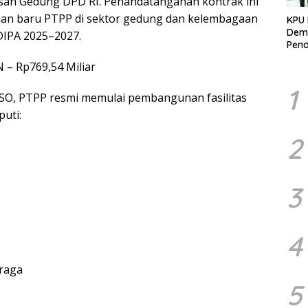
san Gedung DPD RI. Penandatanganan kontrak ini
aan baru PTPP di sektor gedung dan kelembagaan
KPU 
Demo
DIPA 2025–2027.
Pend
Berk
– Rp769,54 Miliar
Kelo
Marj
1
O, PTPP resmi memulai pembangunan fasilitas
puti:
2
3
4
hraga
5