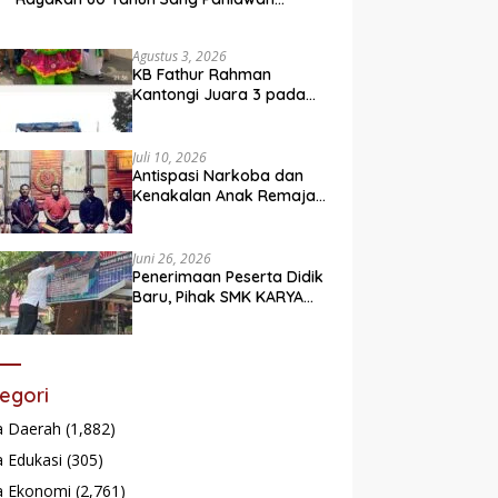
Legendaris
Agustus 3, 2026
KB Fathur Rahman
Kantongi Juara 3 pada
Lomba Fashion Show Eco
Friendly
Juli 10, 2026
Antispasi Narkoba dan
Kenakalan Anak Remaja,
Nagari Batu Taba gelar
festival Babaliak Ka
Surau
Juni 26, 2026
Penerimaan Peserta Didik
Baru, Pihak SMK KARYA
Padang Panjang
Promosikan ke
Masyarakat Pabasko
egori
a Daerah
(1,882)
 Edukasi
(305)
a Ekonomi
(2,761)