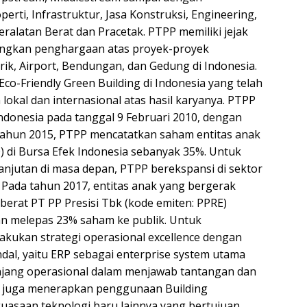
erti, Infrastruktur, Jasa Konstruksi, Engineering,
ralatan Berat dan Pracetak. PTPP memiliki jejak
angkan penghargaan atas proyek-proyek
rik, Airport, Bendungan, dan Gedung di Indonesia.
o-Friendly Green Building di Indonesia yang telah
al dan internasional atas hasil karyanya. PTPP
ndonesia pada tanggal 9 Februari 2010, dengan
 tahun 2015, PTPP mencatatkan saham entitas anak
) di Bursa Efek Indonesia sebanyak 35%. Untuk
jutan di masa depan, PTPP berekspansi di sektor
. Pada tahun 2017, entitas anak yang bergerak
berat PT PP Presisi Tbk (kode emiten: PPRE)
an melepas 23% saham ke publik. Untuk
akukan strategi operasional excellence dengan
al, yaitu ERP sebagai enterprise system utama
njang operasional dalam menjawab tantangan dan
 juga menerapkan penggunaan Building
uasaan teknologi baru lainnya yang bertujuan