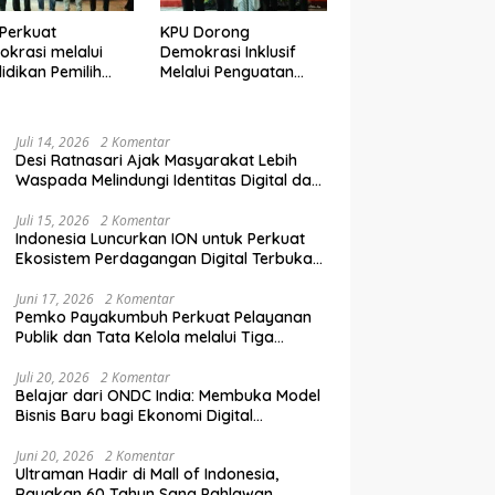
Perkuat
KPU Dorong
krasi melalui
Demokrasi Inklusif
idikan Pemilih
Melalui Penguatan
elanjutan bagi
Peran Perempuan
mpok Rentan,
dalam Pendidikan
inal, dan Pemula
Pemilih
Juli 14, 2026
2 Komentar
Desi Ratnasari Ajak Masyarakat Lebih
Waspada Melindungi Identitas Digital dan
Data Pribadi
Juli 15, 2026
2 Komentar
Indonesia Luncurkan ION untuk Perkuat
Ekosistem Perdagangan Digital Terbuka
Nasional
Juni 17, 2026
2 Komentar
Pemko Payakumbuh Perkuat Pelayanan
Publik dan Tata Kelola melalui Tiga
Ranperda Strategis
Juli 20, 2026
2 Komentar
Belajar dari ONDC India: Membuka Model
Bisnis Baru bagi Ekonomi Digital
Indonesia
Juni 20, 2026
2 Komentar
Ultraman Hadir di Mall of Indonesia,
Rayakan 60 Tahun Sang Pahlawan