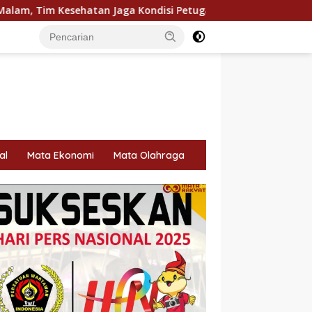
ga Kondisi Petugas
Industri Akuakultur Pakistan, Asia
al
Mata Ekonomi
Mata Olahraga