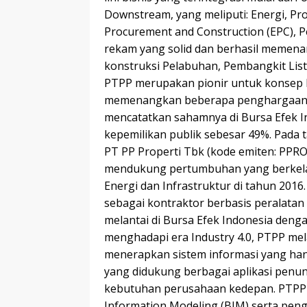
Downstream, yang meliputi: Energi, Prop
Procurement and Construction (EPC), Pe
rekam yang solid dan berhasil memen
konstruksi Pelabuhan, Pembangkit List
PTPP merupakan pionir untuk konsep Ec
memenangkan beberapa penghargaan lok
mencatatkan sahamnya di Bursa Efek I
kepemilikan publik sebesar 49%. Pada
PT PP Properti Tbk (kode emiten: PPRO
mendukung pertumbuhan yang berkelan
Energi dan Infrastruktur di tahun 2016
sebagai kontraktor berbasis peralatan 
melantai di Bursa Efek Indonesia deng
menghadapi era Industry 4.0, PTPP mel
menerapkan sistem informasi yang hand
yang didukung berbagai aplikasi penu
kebutuhan perusahaan kedepan. PTPP
Information Modeling (BIM) serta peng