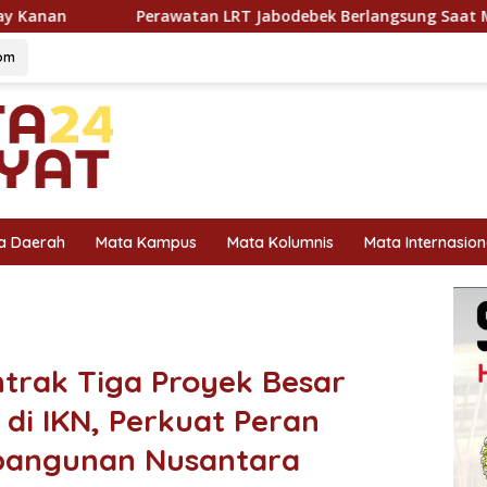
tan LRT Jabodebek Berlangsung Saat Malam, Tim Kesehatan Ja
om
a Daerah
Mata Kampus
Mata Kolumnis
Mata Internasion
trak Tiga Proyek Besar
i IKN, Perkuat Peran
bangunan Nusantara