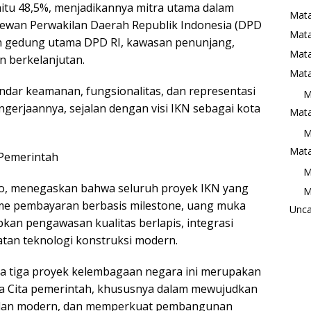
itu 48,5%, menjadikannya mitra utama dalam
Mata
an Perwakilan Daerah Republik Indonesia (DPD
Mat
n gedung utama DPD RI, kawasan penunjang,
Mata
n berkelanjutan.
Mata
dar keamanan, fungsionalitas, dan representasi
M
engerjaannya, sejalan dengan visi IKN sebagai kota
Mata
M
Mata
 Pemerintah
M
jo, menegaskan bahwa seluruh proyek IKN yang
M
e pembayaran berbasis milestone, uang muka
Unca
pkan pengawasan kualitas berlapis, integrasi
atan teknologi konstruksi modern.
ada tiga proyek kelembagaan negara ini merupakan
 Cita pemerintah, khususnya dalam mewujudkan
if dan modern, dan memperkuat pembangunan