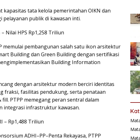
t kapasitas tata kelola pemerintahan OIKN dan
i pelayanan publik di kawasan inti.
 Nilai HPS Rp1,258 Triliun
 memulai pembangunan salah satu ikon arsitektur
t Building dan Green Building dengan sertifikasi
mengimplementasikan Building Information
cang dengan arsitektur modern berciri identitas
 fraksi, fasilitas pendukung, serta penataan
 fill. PTPP memegang peran sentral dalam
n integrasi infrastruktur kawasan.
Kat
Mat
– Rp1,488 Triliun
Mata
 konsorsium ADHI–PP–Penta Rekayasa, PTPP
Mat