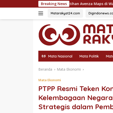
Langsung
nan Lewat Pelatihan Avenza Maps di Way Kanan
Breaking News
Perawa
ke
konten
Matarakyat24.com
Digindonews.c
Mata Nasional
Mata Politik
Mat
Beranda
Mata Ekonomi
Mata Ekonomi
PTPP Resmi Teken Kon
Kelembagaan Negara d
Strategis dalam Pem