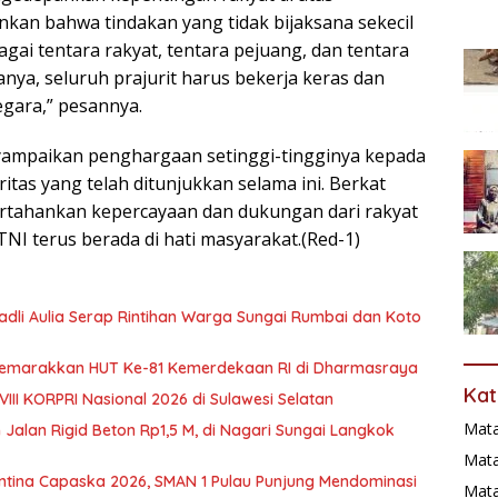
kan bahwa tindakan yang tidak bijaksana sekecil
agai tentara rakyat, tentara pejuang, dan tentara
anya, seluruh prajurit harus bekerja keras dan
gara,” pesannya.
yampaikan penghargaan setinggi-tingginya kepada
ritas yang telah ditunjukkan selama ini. Berkat
tahankan kepercayaan dan dukungan dari rakyat
TNI terus berada di hati masyarakat.(Red-1)
 Fadli Aulia Serap Rintihan Warga Sungai Rumbai dan Koto
 Semarakkan HUT Ke-81 Kemerdekaan RI di Dharmasraya
Kat
III KORPRI Nasional 2026 di Sulawesi Selatan
Mat
 Jalan Rigid Beton Rp1,5 M, di Nagari Sungai Langkok
Mata
tina Capaska 2026, SMAN 1 Pulau Punjung Mendominasi
Mat