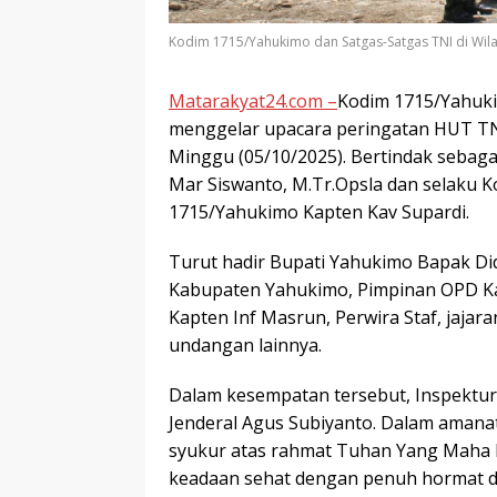
Kodim 1715/Yahukimo dan Satgas-Satgas TNI di Wil
Matarakyat24.com –
Kodim 1715/Yahuki
menggelar upacara peringatan HUT TN
Minggu (05/10/2025). Bertindak sebaga
Mar Siswanto, M.Tr.Opsla dan selaku 
1715/Yahukimo Kapten Kav Supardi.
Turut hadir Bupati Yahukimo Bapak Di
Kabupaten Yahukimo, Pimpinan OPD K
Kapten Inf Masrun, Perwira Staf, jajar
undangan lainnya.
Dalam kesempatan tersebut, Inspekt
Jenderal Agus Subiyanto. Dalam aman
syukur atas rahmat Tuhan Yang Maha 
keadaan sehat dengan penuh hormat d