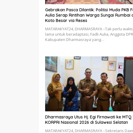
Gebrakan Pasca Dilantik: Politisi Muda PKB F
Aulia Serap Rintihan Warga Sungai Rumbai 
Koto Besar via Reses
MATARAKYAT24, DHARMASRAYA –Tak perlu wakt
lama untuk beradaptasi, Fadli Aulia, Anggota DP
Kabupaten Dharmasraya yang…
Dharmasraya Utus Hj. Egi Firnawati ke MTQ V
KORPRI Nasional 2026 di Sulawesi Selatan
MATARAKYAT24, DHARMASRAYA –Sekretaris Dae