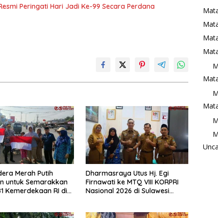
Resmi Peringati Hari Jadi Ke-99 Secara Perdana
Mata
Mat
Mata
Mata
M
Mata
M
Mata
M
M
Unca
era Merah Putih
Dharmasraya Utus Hj. Egi
an untuk Semarakkan
Firnawati ke MTQ VIII KORPRI
1 Kemerdekaan RI di
Nasional 2026 di Sulawesi
raya
Selatan