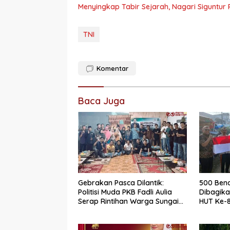
Menyingkap Tabir Sejarah, Nagari Siguntur 
TNI
Komentar
Baca Juga
Gebrakan Pasca Dilantik:
500 Bend
Politisi Muda PKB Fadli Aulia
Dibagik
Serap Rintihan Warga Sungai
HUT Ke-8
Rumbai dan Koto Besar via
Dharmas
Reses