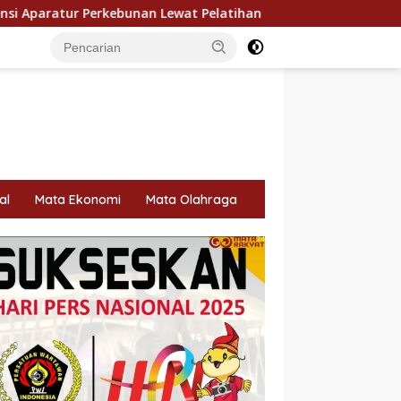
ewat Pelatihan Avenza Maps di Way Kanan
Perawatan L
al
Mata Ekonomi
Mata Olahraga