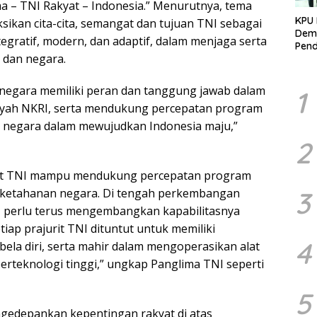
ma – TNI Rakyat – Indonesia.” Menurutnya, tema
KPU 
sikan cita-cita, semangat dan tujuan TNI sebagai
Demo
ntegratif, modern, dan adaptif, dalam menjaga serta
Pend
dan negara.
Berk
Kelo
Marj
n negara memiliki peran dan tanggung jawab dalam
1
ayah NKRI, serta mendukung percepatan program
negara dalam mewujudkan Indonesia maju,”
2
rit TNI mampu mendukung percepatan program
3
 ketahanan negara. Di tengah perkembangan
NI perlu terus mengembangkan kapabilitasnya
iap prajurit TNI dituntut untuk memiliki
4
la diri, serta mahir dalam mengoperasikan alat
berteknologi tinggi,” ungkap Panglima TNI seperti
5
ngedepankan kepentingan rakyat di atas