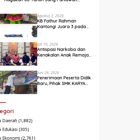
Legendaris
Agustus 3, 2026
KB Fathur Rahman
Kantongi Juara 3 pada
Lomba Fashion Show Eco
Friendly
Juli 10, 2026
Antispasi Narkoba dan
Kenakalan Anak Remaja,
Nagari Batu Taba gelar
festival Babaliak Ka
Surau
Juni 26, 2026
Penerimaan Peserta Didik
Baru, Pihak SMK KARYA
Padang Panjang
Promosikan ke
Masyarakat Pabasko
egori
a Daerah
(1,882)
 Edukasi
(305)
a Ekonomi
(2,761)