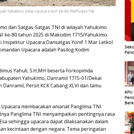
ayah Yahukimo Gelar Upacara HUT Ke-80 TNI/Pus[en TNI
mo dan Satgas-Satgas TNI di wilayah Yahukimo
I ke-80 tahun 2025 di Makodim 1715/Yahukimo.
i Inspektur Upacara Dansatgas Yonif 1 Mar Letkol
Seko
Komandan Upacara adalah Pasilog Kodim
Pend
dimus Yahuli, S.H,MH beserta Forkopimda
abupaten Yahukimo, Danramil 1715-01/Dekai
an Danramil, Persit KCK Cabang XLVI dan tamu
KPU
Pend
Berk
ur Upacara membacakan amanat Panglima TNI
Meni
atnya Panglima TNI menyampaikan pentingnya rasa
Dem
Esa sehingga upacara dapat dilaksanakan dalam
an kecintaan dengan negara. Tema peringatan