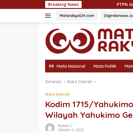
Langsung
Breaking News
PTPN Group melalui PTPN IV Regio
ke
konten
Matarakyat24.com
Digindonews.c
Mata Nasional
Mata Politik
Mat
Beranda
Mata Daerah
Mata Daerah
Kodim 1715/Yahukimo 
Wilayah Yahukimo Ge
Redaksi 1
Oktober 6, 2025