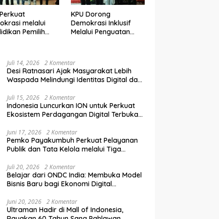
Perkuat
KPU Dorong
krasi melalui
Demokrasi Inklusif
idikan Pemilih
Melalui Penguatan
elanjutan bagi
Peran Perempuan
mpok Rentan,
dalam Pendidikan
inal, dan Pemula
Pemilih
Juli 14, 2026
2 Komentar
Desi Ratnasari Ajak Masyarakat Lebih
Waspada Melindungi Identitas Digital dan
Data Pribadi
Juli 15, 2026
2 Komentar
Indonesia Luncurkan ION untuk Perkuat
Ekosistem Perdagangan Digital Terbuka
Nasional
Juni 17, 2026
2 Komentar
Pemko Payakumbuh Perkuat Pelayanan
Publik dan Tata Kelola melalui Tiga
Ranperda Strategis
Juli 20, 2026
2 Komentar
Belajar dari ONDC India: Membuka Model
Bisnis Baru bagi Ekonomi Digital
Indonesia
Juni 20, 2026
2 Komentar
Ultraman Hadir di Mall of Indonesia,
Rayakan 60 Tahun Sang Pahlawan