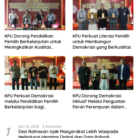
KPU Dorong Pendidikan
KPU Perkuat Literasi Pemilih
Pemilih Berkelanjutan untuk
untuk Membangun
Meningkatkan Kualitas
Demokrasi yang Berkualitas
Demokrasi
KPU Perkuat Demokrasi
KPU Dorong Demokrasi
melalui Pendidikan Pemilih
Inklusif Melalui Penguatan
Berkelanjutan bagi
Peran Perempuan dalam
Kelompok Rentan, Marjinal,
Pendidikan Pemilih
dan Pemula
1
Juli 14, 2026
2 Komentar
Desi Ratnasari Ajak Masyarakat Lebih Waspada
Melindungi Identitas Digital dan Data Pribadi