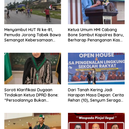
Menyambut HUT RI ke-81,
Ketua Umum HMI Cabang
Pemuda Jorong Tabek Bawa
Bone Sambut Kapolres Baru,
Semangat Kebersamaan
Berharap Penanganan Kasus
Lewat Pesta Rakyat
Dugaan Penganiayaan
Berjalan Profesional
Soroti Klarifikasi Dugaan
Dari Tanah Kering Jadi
Tindakan Ketua DPRD Bone:
Harapan Masa Depan: Cerita
“Persoalannya Bukan
Rehan (10), Senyum Seragam
Bosara, Tetapi Etika
Pertama, dan Cita-Cita Jadi
Kepemimpinan”
Prajurit TNI