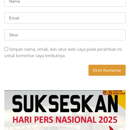
Simpan nama, email, dan situs web saya pada peramban ini
untuk komentar saya berikutnya.
A
l
t
e
r
n
a
t
i
v