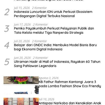
2
Juli 15, 2026
2 Komentar
Indonesia Luncurkan ION untuk Perkuat Ekosistem
Perdagangan Digital Terbuka Nasional
3
Juni 17, 2026
2 Komentar
Pemko Payakumbuh Perkuat Pelayanan Publik dan
Tata Kelola melalui Tiga Ranperda Strategis
4
Juli 20, 2026
2 Komentar
Belajar dari ONDC India: Membuka Model Bisnis Baru
bagi Ekonomi Digital Indonesia
5
Juni 20, 2026
2 Komentar
Ultraman Hadir di Mall of Indonesia, Rayakan 60 Tahun
Sang Pahlawan Legendaris
Agustus 3, 2026
KB Fathur Rahman Kantongi Juara 3
pada Lomba Fashion Show Eco Friendly
Juli 10, 2026
Antispasi Narkoba dan Kenakalan Anak