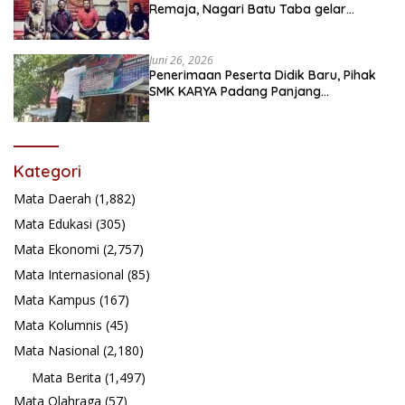
Remaja, Nagari Batu Taba gelar
festival Babaliak Ka Surau
Juni 26, 2026
Penerimaan Peserta Didik Baru, Pihak
SMK KARYA Padang Panjang
Promosikan ke Masyarakat Pabasko
Kategori
Mata Daerah
(1,882)
Mata Edukasi
(305)
Mata Ekonomi
(2,757)
Mata Internasional
(85)
Mata Kampus
(167)
Mata Kolumnis
(45)
Mata Nasional
(2,180)
Mata Berita
(1,497)
Mata Olahraga
(57)