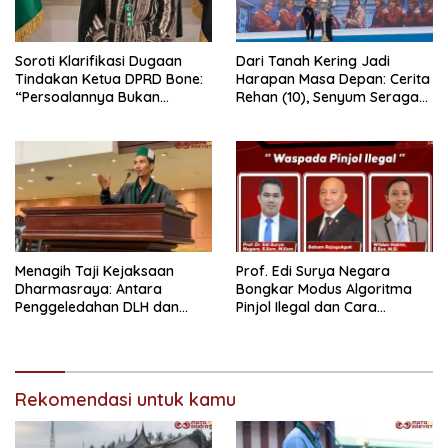
Soroti Klarifikasi Dugaan
Dari Tanah Kering Jadi
Tindakan Ketua DPRD Bone:
Harapan Masa Depan: Cerita
“Persoalannya Bukan
Rehan (10), Senyum Seragam
Bosara, Tetapi Etika
Pertama, dan Cita-Cita Jadi
Kepemimpinan”
Prajurit TNI
Menagih Taji Kejaksaan
Prof. Edi Surya Negara
Dharmasraya: Antara
Bongkar Modus Algoritma
Penggeledahan DLH dan
Pinjol Ilegal dan Cara
“Tabir Misteri” Kasus Lama
Melindungi Data Pribadi
Rekomendasi untuk kamu