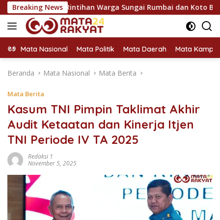
Langsung
Serap Rintihan Warga Sungai Rumbai dan Koto Besar via Reses
Breaking News
ke
konten
Mata Nasional
Mata Politik
Mata Daerah
Mata Kampu
Beranda
Mata Nasional
Mata Berita
Mata Berita
Kasum TNI Pimpin Taklimat Akhir
Audit Ketaatan dan Kinerja Itjen
TNI Periode IV TA 2025
Redaksi 1
November 5, 2025