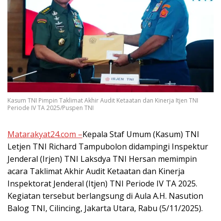
Kasum TNI Pimpin Taklimat Akhir Audit Ketaatan dan Kinerja Itjen TNI
Periode IV TA 2025/Puspen TNI
Matarakyat24.com –
Kepala Staf Umum (Kasum) TNI
Letjen TNI Richard Tampubolon didampingi Inspektur
Jenderal (Irjen) TNI Laksdya TNI Hersan memimpin
acara Taklimat Akhir Audit Ketaatan dan Kinerja
Inspektorat Jenderal (Itjen) TNI Periode IV TA 2025.
Kegiatan tersebut berlangsung di Aula A.H. Nasution
Balog TNI, Cilincing, Jakarta Utara, Rabu (5/11/2025).