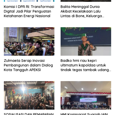
Komisi I DPR RI: Transformasi
Balita Meninggal Dunia
Digital Jadi Pilar Penguatan
Akibat Kecelakaan Lalu
Ketahanan Energi Nasional
Lintas di Bone, Keluarga
Mengaku Belum Terima
Permintaan Maaf
Zulmaeta Serap Inovasi
Badko hmi riau kepri
Pembangunan dalam Dialog
ultimatum kapoldaa untuk
Kota Tangguh APEKSI
tindak tegas tambak udang
di bengkkalis
SOSIALISASI DAN PEMAPARAN
HMI Komisariat Syariah IAIN