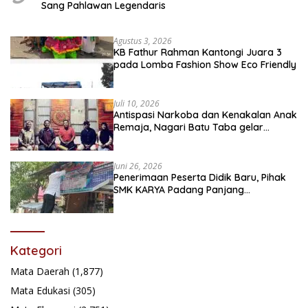
Sang Pahlawan Legendaris
Agustus 3, 2026
KB Fathur Rahman Kantongi Juara 3
pada Lomba Fashion Show Eco Friendly
Juli 10, 2026
Antispasi Narkoba dan Kenakalan Anak
Remaja, Nagari Batu Taba gelar
festival Babaliak Ka Surau
Juni 26, 2026
Penerimaan Peserta Didik Baru, Pihak
SMK KARYA Padang Panjang
Promosikan ke Masyarakat Pabasko
Kategori
Mata Daerah
(1,877)
Mata Edukasi
(305)