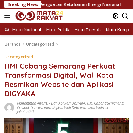
Langsung
i Pilar Penguatan Ketahanan Energi Nasional
Breaking News
KPU Dorong
ke
konten
Mata Nasional
Mata Politik
Mata Daerah
Mata Kampu
Beranda
Uncategorized
Uncategorized
HMI Cabang Semarang Perkuat
Transformasi Digital, Wali Kota
Resmikan Website dan Aplikasi
DIGYAKA
Muhammad Alfarisi
-
Dan Aplikasi DIGYAKA
,
HMI Cabang Semarang
,
Perkuat Transformasi Digital
,
Wali Kota Resmikan Website
Juli 7, 2026