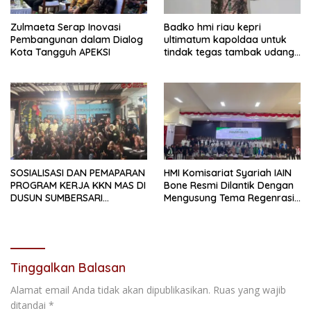
Zulmaeta Serap Inovasi
Badko hmi riau kepri
Pembangunan dalam Dialog
ultimatum kapoldaa untuk
Kota Tangguh APEKSI
tindak tegas tambak udang
di bengkkalis
SOSIALISASI DAN PEMAPARAN
HMI Komisariat Syariah IAIN
PROGRAM KERJA KKN MAS DI
Bone Resmi Dilantik Dengan
DUSUN SUMBERSARI
Mengusung Tema Regenrasi
BERLANGSUNG PENUH
Kepeminpinan HMI yang
ANTUSIASME
Lebih Progresif.
Tinggalkan Balasan
Alamat email Anda tidak akan dipublikasikan.
Ruas yang wajib
ditandai
*