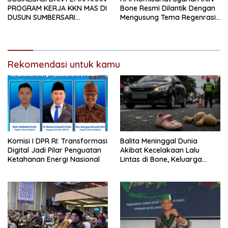
PROGRAM KERJA KKN MAS DI
Bone Resmi Dilantik Dengan
DUSUN SUMBERSARI
Mengusung Tema Regenrasi
BERLANGSUNG PENUH
Kepeminpinan HMI yang
ANTUSIASME
Lebih Progresif.
Rekomendasi untuk kamu
Komisi I DPR RI: Transformasi
Balita Meninggal Dunia
Digital Jadi Pilar Penguatan
Akibat Kecelakaan Lalu
Ketahanan Energi Nasional
Lintas di Bone, Keluarga
Mengaku Belum Terima
Permintaan Maaf