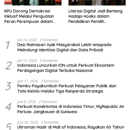
KPU Dorong Demokrasi
Literasi Digital Jadi Benteng
Inklusif Melalui Penguatan
Hadapi Hoaks dalam
Peran Perempuan dalam
Pendidikan Pemilih
Pendidikan Pemilih
Berkelanjutan
1
Juli 14, 2026
2 Komentar
Desi Ratnasari Ajak Masyarakat Lebih Waspada
Melindungi Identitas Digital dan Data Pribadi
2
Juli 15, 2026
2 Komentar
Indonesia Luncurkan ION untuk Perkuat Ekosistem
Perdagangan Digital Terbuka Nasional
3
Juni 17, 2026
2 Komentar
Pemko Payakumbuh Perkuat Pelayanan Publik dan
Tata Kelola melalui Tiga Ranperda Strategis
4
Juni 8, 2026
2 Komentar
Perkuat Konektivitas di Indonesia Timur, MyRepublic Air
Perluas Jangkauan di Sulawesi
5
Juni 20, 2026
2 Komentar
Ultraman Hadir di Mall of Indonesia, Rayakan 60 Tahun