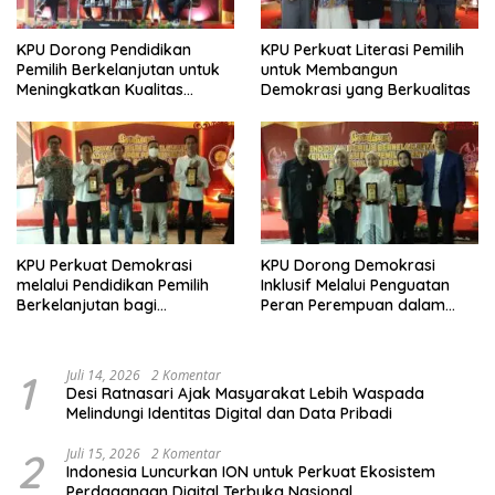
KPU Dorong Pendidikan
KPU Perkuat Literasi Pemilih
Pemilih Berkelanjutan untuk
untuk Membangun
Meningkatkan Kualitas
Demokrasi yang Berkualitas
Demokrasi
KPU Perkuat Demokrasi
KPU Dorong Demokrasi
melalui Pendidikan Pemilih
Inklusif Melalui Penguatan
Berkelanjutan bagi
Peran Perempuan dalam
Kelompok Rentan, Marjinal,
Pendidikan Pemilih
dan Pemula
1
Juli 14, 2026
2 Komentar
Desi Ratnasari Ajak Masyarakat Lebih Waspada
Melindungi Identitas Digital dan Data Pribadi
2
Juli 15, 2026
2 Komentar
Indonesia Luncurkan ION untuk Perkuat Ekosistem
Perdagangan Digital Terbuka Nasional