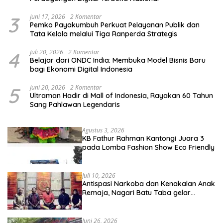
3
Juni 17, 2026
2 Komentar
Pemko Payakumbuh Perkuat Pelayanan Publik dan
Tata Kelola melalui Tiga Ranperda Strategis
4
Juli 20, 2026
2 Komentar
Belajar dari ONDC India: Membuka Model Bisnis Baru
bagi Ekonomi Digital Indonesia
5
Juni 20, 2026
2 Komentar
Ultraman Hadir di Mall of Indonesia, Rayakan 60 Tahun
Sang Pahlawan Legendaris
Agustus 3, 2026
KB Fathur Rahman Kantongi Juara 3
pada Lomba Fashion Show Eco Friendly
Juli 10, 2026
Antispasi Narkoba dan Kenakalan Anak
Remaja, Nagari Batu Taba gelar
festival Babaliak Ka Surau
Juni 26, 2026