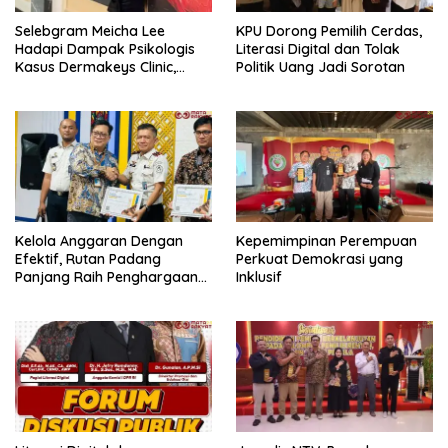
Selebgram Meicha Lee
KPU Dorong Pemilih Cerdas,
Hadapi Dampak Psikologis
Literasi Digital dan Tolak
Kasus Dermakeys Clinic,
Politik Uang Jadi Sorotan
Berulang Kali Diperiksa
Psikiater
Kelola Anggaran Dengan
Kepemimpinan Perempuan
Efektif, Rutan Padang
Perkuat Demokrasi yang
Panjang Raih Penghargaan
Inklusif
IKPA Sempurna pada KPPN
Bukittinggi Awards 2026