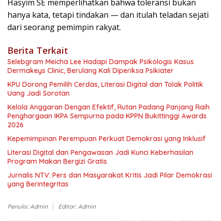
Hasyim SE memperlihatkan bahwa toleransi bukan
hanya kata, tetapi tindakan — dan itulah teladan sejati
dari seorang pemimpin rakyat.
Berita Terkait
Selebgram Meicha Lee Hadapi Dampak Psikologis Kasus
Dermakeys Clinic, Berulang Kali Diperiksa Psikiater
KPU Dorong Pemilih Cerdas, Literasi Digital dan Tolak Politik
Uang Jadi Sorotan
Kelola Anggaran Dengan Efektif, Rutan Padang Panjang Raih
Penghargaan IKPA Sempurna pada KPPN Bukittinggi Awards
2026
Kepemimpinan Perempuan Perkuat Demokrasi yang Inklusif
Literasi Digital dan Pengawasan Jadi Kunci Keberhasilan
Program Makan Bergizi Gratis
Jurnalis NTV: Pers dan Masyarakat Kritis Jadi Pilar Demokrasi
yang Berintegritas
Penulis: Admin
Editor: Admin