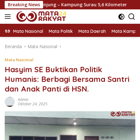
Langsung
u Punjung – Kampung Surau 5,6 Kilometer
Breaking News
Selebgram Me
ke
konten
Mata Nasional
Mata Politik
Mata Daerah
Mata Kampu
Beranda
Mata Nasional
Mata Nasional
Hasyim SE Buktikan Politik
Humanis: Berbagi Bersama Santri
dan Anak Panti di HSN.
Admin
Oktober 24, 2025