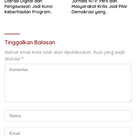
Literasi Digital dan
Jurnalis NTV: Pers dan
Pengawasan Jadi Kunci
Masyarakat Kritis Jadi Pilar
Keberhasilan Program
Demokrasi yang
Makan Bergizi Gratis
Berintegritas
Tinggalkan Balasan
Alamat email Anda tidak akan dipublikasikan.
Ruas yang wajib
ditandai
*