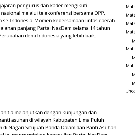
ajaran pengurus dan kader mengikuti
Mata
asional melalui telekonferensi bersama DPP,
Mat
m se-Indonesia. Momen kebersamaan lintas daerah
Mata
erjalanan panjang Partai NasDem selama 14 tahun
Mata
rubahan demi Indonesia yang lebih baik.
M
Mata
M
Mata
M
M
Unca
panitia melanjutkan dengan kunjungan dan
nti asuhan di wilayah Kabupaten Lima Puluh
m di Nagari Situjuah Banda Dalam dan Panti Asuhan