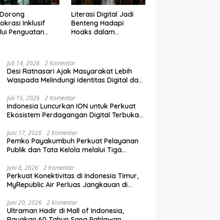
 Dorong
Literasi Digital Jadi
krasi Inklusif
Benteng Hadapi
lui Penguatan
Hoaks dalam
an Perempuan
Pendidikan Pemilih
m Pendidikan
Berkelanjutan
lih
Juli 14, 2026
2 Komentar
Desi Ratnasari Ajak Masyarakat Lebih
Waspada Melindungi Identitas Digital dan
Data Pribadi
Juli 15, 2026
2 Komentar
Indonesia Luncurkan ION untuk Perkuat
Ekosistem Perdagangan Digital Terbuka
Nasional
Juni 17, 2026
2 Komentar
Pemko Payakumbuh Perkuat Pelayanan
Publik dan Tata Kelola melalui Tiga
Ranperda Strategis
Juni 8, 2026
2 Komentar
Perkuat Konektivitas di Indonesia Timur,
MyRepublic Air Perluas Jangkauan di
Sulawesi
Juni 20, 2026
2 Komentar
Ultraman Hadir di Mall of Indonesia,
Rayakan 60 Tahun Sang Pahlawan