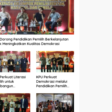
Dorong Pendidikan Pemilih Berkelanjutan
k Meningkatkan Kualitas Demokrasi
Perkuat Literasi
KPU Perkuat
lih untuk
Demokrasi melalui
bangun
Pendidikan Pemilih
okrasi yang
Berkelanjutan bagi
ualitas
Kelompok Rentan,
Marjinal, dan Pemula