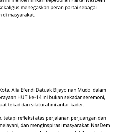
ial ini mencerminkan kepedulian Partai NasDem
sekaligus menegaskan peran partai sebagai
 di masyarakat.
ta, Alia Efendi Datuak Bijayo nan Mudo, dalam
ayaan HUT ke-14 ini bukan sekadar seremoni,
 tekad dan silaturahmi antar kader.
 tetapi refleksi atas perjalanan perjuangan dan
melayani, dan menginspirasi masyarakat. NasDem