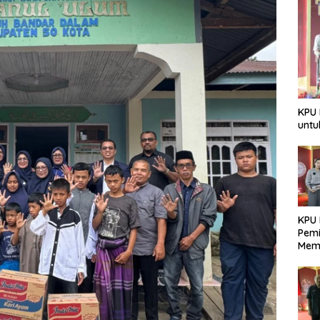
KPU 
untu
KPU 
Pemi
Mem
Dem
Berk