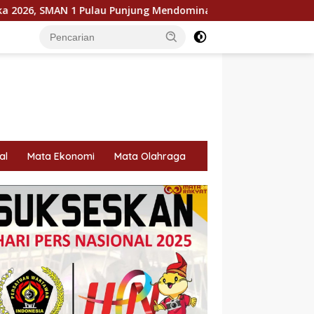
u Punjung Mendominasi
KPU Dorong Pemilih Cerdas, Liter
al
Mata Ekonomi
Mata Olahraga