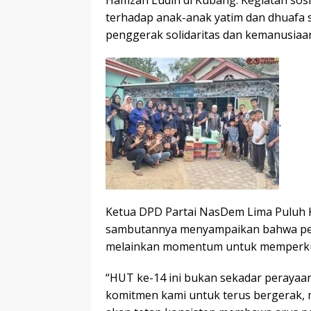
Hamzah Ludin di Kubang. Kegiatan sos
terhadap anak-anak yatim dan dhuafa 
penggerak solidaritas dan kemanusiaan
.
Ketua DPD Partai NasDem Lima Puluh Ko
sambutannya menyampaikan bahwa per
melainkan momentum untuk memperkuat
“HUT ke-14 ini bukan sekadar perayaan,
komitmen kami untuk terus bergerak, 