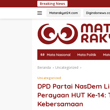
Langsung
Breaking News
54 Siswa Ter
ke
konten
Matarakyat24.com
Digindonews.c
Mata Nasional
Mata Politik
Mat
Beranda
Uncategorized
Uncategorized
DPD Partai NasDem Li
Perayaan HUT Ke-14: 
Kebersamaan