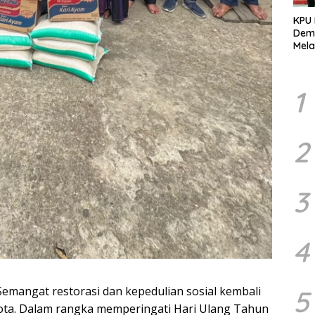
KPU
Demo
Mela
Per
dala
Pemi
1
2
3
4
emangat restorasi dan kepedulian sosial kembali
5
ta. Dalam rangka memperingati Hari Ulang Tahun