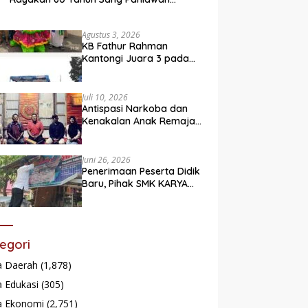
Legendaris
Agustus 3, 2026
KB Fathur Rahman
Kantongi Juara 3 pada
Lomba Fashion Show Eco
Friendly
Juli 10, 2026
Antispasi Narkoba dan
Kenakalan Anak Remaja,
Nagari Batu Taba gelar
festival Babaliak Ka
Surau
Juni 26, 2026
Penerimaan Peserta Didik
Baru, Pihak SMK KARYA
Padang Panjang
Promosikan ke
Masyarakat Pabasko
egori
a Daerah
(1,878)
 Edukasi
(305)
a Ekonomi
(2,751)