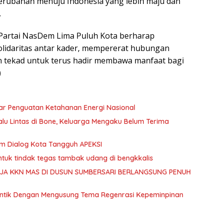
erubahan menuju Indonesia yang lebih maju dan
.
artai NasDem Lima Puluh Kota berharap
lidaritas antar kader, mempererat hubungan
 tekad untuk terus hadir membawa manfaat bagi
)
Pilar Penguatan Ketahanan Energi Nasional
alu Lintas di Bone, Keluarga Mengaku Belum Terima
m Dialog Kota Tangguh APEKSI
ntuk tindak tegas tambak udang di bengkkalis
RJA KKN MAS DI DUSUN SUMBERSARI BERLANGSUNG PENUH
ilantik Dengan Mengusung Tema Regenrasi Kepeminpinan