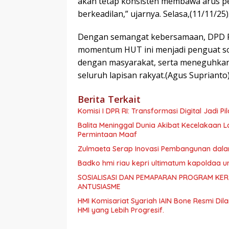
akan tetap konsisten membawa arus p
berkeadilan,” ujarnya. Selasa,(11/11/25)
Dengan semangat kebersamaan, DPD P
momentum HUT ini menjadi penguat so
dengan masyarakat, serta meneguhkan
seluruh lapisan rakyat.(Agus Suprianto
Berita Terkait
Komisi I DPR RI: Transformasi Digital Jadi 
Balita Meninggal Dunia Akibat Kecelakaan L
Permintaan Maaf
Zulmaeta Serap Inovasi Pembangunan dala
Badko hmi riau kepri ultimatum kapoldaa u
SOSIALISASI DAN PEMAPARAN PROGRAM KE
ANTUSIASME
HMI Komisariat Syariah IAIN Bone Resmi D
HMI yang Lebih Progresif.