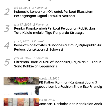
2
Juli 15, 2026
2 Komentar
Indonesia Luncurkan ION untuk Perkuat Ekosistem
Perdagangan Digital Terbuka Nasional
3
Juni 17, 2026
2 Komentar
Pemko Payakumbuh Perkuat Pelayanan Publik dan
Tata Kelola melalui Tiga Ranperda Strategis
4
Juni 8, 2026
2 Komentar
Perkuat Konektivitas di Indonesia Timur, MyRepublic Air
Perluas Jangkauan di Sulawesi
5
Juni 20, 2026
2 Komentar
Ultraman Hadir di Mall of Indonesia, Rayakan 60 Tahun
Sang Pahlawan Legendaris
Agustus 3, 2026
KB Fathur Rahman Kantongi Juara 3
pada Lomba Fashion Show Eco Friendly
Juli 10, 2026
Antispasi Narkoba dan Kenakalan Anak