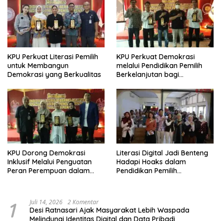
KPU Perkuat Literasi Pemilih
KPU Perkuat Demokrasi
untuk Membangun
melalui Pendidikan Pemilih
Demokrasi yang Berkualitas
Berkelanjutan bagi
Kelompok Rentan, Marjinal,
dan Pemula
KPU Dorong Demokrasi
Literasi Digital Jadi Benteng
Inklusif Melalui Penguatan
Hadapi Hoaks dalam
Peran Perempuan dalam
Pendidikan Pemilih
Pendidikan Pemilih
Berkelanjutan
1
Juli 14, 2026
2 Komentar
Desi Ratnasari Ajak Masyarakat Lebih Waspada
Melindungi Identitas Digital dan Data Pribadi