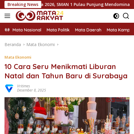
Langsung
ska 2026, SMAN 1 Pulau Punjung Mendominasi
Breaking News
KPU Doron
ke
konten
Mata Nasional
Mata Politik
Mata Daerah
Mata Kampu
Beranda
Mata Ekonomi
Mata Ekonomi
10 Cara Seru Menikmati Liburan
Natal dan Tahun Baru di Surabaya
Vritimes
Desember 8, 2025