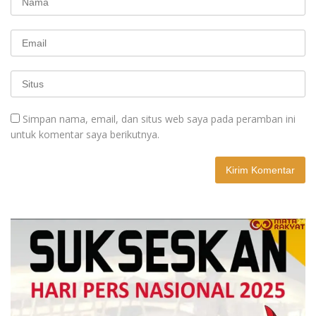
Simpan nama, email, dan situs web saya pada peramban ini
untuk komentar saya berikutnya.
A
l
t
e
r
n
a
t
i
v