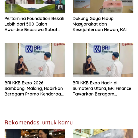
Pertamina Foundation Bekali
Dukung Gaya Hidup
Lebih dari 500 Calon
Masyarakat dan
Awardee Beasiswa Sobat
Kesejahteraan Hewan, KAI
Bumi Hadapi Tahap
Logistik Layani Lebih dari 90
Wawancara
Ribu Hewan Peliharaan pada
Semester I 2026
BRI KKB Expo 2026
BRI KKB Expo Hadir di
Sambangi Malang, Hadirkan
Sumatera Utara, BRI Finance
Beragam Promo Kendaraan
Tawarkan Beragam
dan Pembiayaan
Keuntungan Pembiayaan
Kendaraan
Rekomendasi untuk kamu