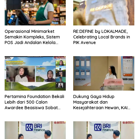
Operasional Minimarket
RE:DEFINE by LOKALMADE,
Semakin Kompleks, Sistem
Celebrating Local Brands in
POS Jadi Andalan Kelola
PIK Avenue
Transaksi dan Stok
Pertamina Foundation Bekali
Dukung Gaya Hidup
Lebih dari 500 Calon
Masyarakat dan
Awardee Beasiswa Sobat
Kesejahteraan Hewan, KAI
Bumi Hadapi Tahap
Logistik Layani Lebih dari 90
Wawancara
Ribu Hewan Peliharaan pada
Semester I 2026