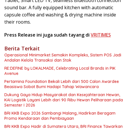
Tablet, Smart LED TV, seamless Bluetooth connection
sound bar. A fully equipped kitchen with automatic
capsule coffee and washing & drying machine inside
their rooms.
Press Release ini juga sudah tayang di
VRITIMES
Berita Terkait
Operasional Minimarket Semakin Kompleks, Sistem POS Jadi
Andalan Kelola Transaksi dan Stok
RE:DEFINE by LOKALMADE, Celebrating Local Brands in PIK
Avenue
Pertamina Foundation Bekali Lebih dari 500 Calon Awardee
Beasiswa Sobat Bumi Hadapi Tahap Wawancara
Dukung Gaya Hidup Masyarakat dan Kesejahteraan Hewan,
KAI Logistik Layani Lebih dari 90 Ribu Hewan Peliharaan pada
Semester I 2026
BRI KKB Expo 2026 Sambangi Malang, Hadirkan Beragam
Promo Kendaraan dan Pembiayaan
BRI KKB Expo Hadir di Sumatera Utara, BRI Finance Tawarkan