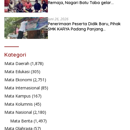
Remaja, Nagari Batu Taba gelar
festival Babaliak Ka Surau
Juni 26, 2026
Penerimaan Peserta Didik Baru, Pihak
SMK KARYA Padang Panjang
Promosikan ke Masyarakat Pabasko
Kategori
Mata Daerah
(1,878)
Mata Edukasi
(305)
Mata Ekonomi
(2,751)
Mata Internasional
(85)
Mata Kampus
(167)
Mata Kolumnis
(45)
Mata Nasional
(2,180)
Mata Berita
(1,497)
Mata Olahraga
(57)