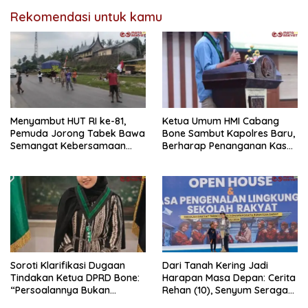
Rekomendasi untuk kamu
Menyambut HUT RI ke-81,
Ketua Umum HMI Cabang
Pemuda Jorong Tabek Bawa
Bone Sambut Kapolres Baru,
Semangat Kebersamaan
Berharap Penanganan Kasus
Lewat Pesta Rakyat
Dugaan Penganiayaan
Berjalan Profesional
Soroti Klarifikasi Dugaan
Dari Tanah Kering Jadi
Tindakan Ketua DPRD Bone:
Harapan Masa Depan: Cerita
“Persoalannya Bukan
Rehan (10), Senyum Seragam
Bosara, Tetapi Etika
Pertama, dan Cita-Cita Jadi