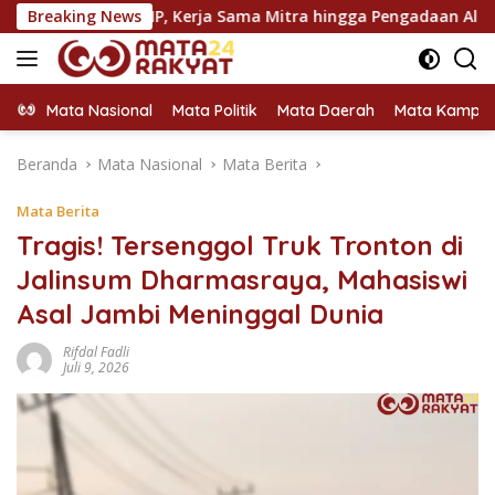
Langsung
, KIP, Kerja Sama Mitra hingga Pengadaan Almamater
Breaking News
ke
konten
Mata Nasional
Mata Politik
Mata Daerah
Mata Kampu
Beranda
Mata Nasional
Mata Berita
Mata Berita
Tragis! Tersenggol Truk Tronton di
Jalinsum Dharmasraya, Mahasiswi
Asal Jambi Meninggal Dunia
Rifdal Fadli
Juli 9, 2026