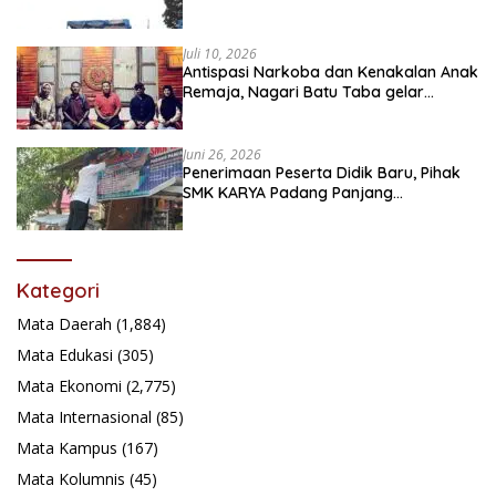
Juli 10, 2026
Antispasi Narkoba dan Kenakalan Anak
Remaja, Nagari Batu Taba gelar
festival Babaliak Ka Surau
Juni 26, 2026
Penerimaan Peserta Didik Baru, Pihak
SMK KARYA Padang Panjang
Promosikan ke Masyarakat Pabasko
Kategori
Mata Daerah
(1,884)
Mata Edukasi
(305)
Mata Ekonomi
(2,775)
Mata Internasional
(85)
Mata Kampus
(167)
Mata Kolumnis
(45)