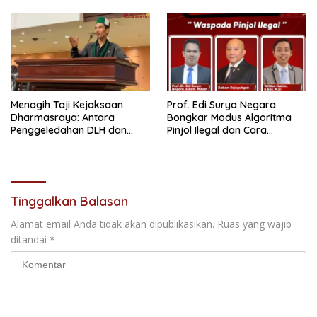
Kepemimpinan”
Prajurit TNI
Menagih Taji Kejaksaan
Prof. Edi Surya Negara
Dharmasraya: Antara
Bongkar Modus Algoritma
Penggeledahan DLH dan
Pinjol Ilegal dan Cara
“Tabir Misteri” Kasus Lama
Melindungi Data Pribadi
Tinggalkan Balasan
Alamat email Anda tidak akan dipublikasikan.
Ruas yang wajib
ditandai
*