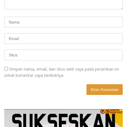
Simpan nama, email, dan situs web saya pada peramban ini
untuk komentar saya berikutnya.
A
l
t
e
r
n
a