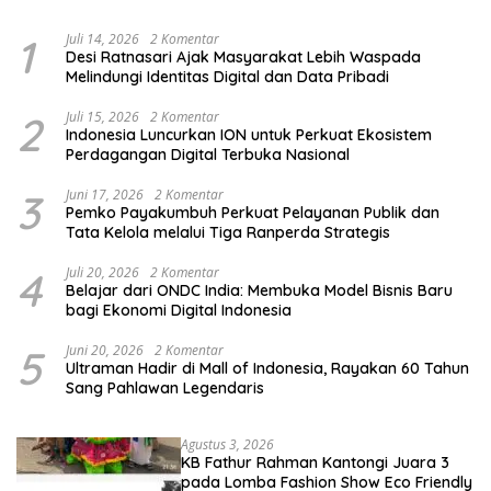
dan Pemula
1
Juli 14, 2026
2 Komentar
Desi Ratnasari Ajak Masyarakat Lebih Waspada
Melindungi Identitas Digital dan Data Pribadi
2
Juli 15, 2026
2 Komentar
Indonesia Luncurkan ION untuk Perkuat Ekosistem
Perdagangan Digital Terbuka Nasional
3
Juni 17, 2026
2 Komentar
Pemko Payakumbuh Perkuat Pelayanan Publik dan
Tata Kelola melalui Tiga Ranperda Strategis
4
Juli 20, 2026
2 Komentar
Belajar dari ONDC India: Membuka Model Bisnis Baru
bagi Ekonomi Digital Indonesia
5
Juni 20, 2026
2 Komentar
Ultraman Hadir di Mall of Indonesia, Rayakan 60 Tahun
Sang Pahlawan Legendaris
Agustus 3, 2026
KB Fathur Rahman Kantongi Juara 3
pada Lomba Fashion Show Eco Friendly