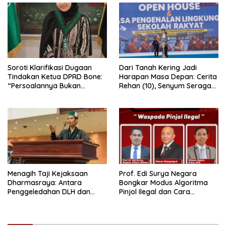
Soroti Klarifikasi Dugaan
Dari Tanah Kering Jadi
Tindakan Ketua DPRD Bone:
Harapan Masa Depan: Cerita
“Persoalannya Bukan
Rehan (10), Senyum Seragam
Bosara, Tetapi Etika
Pertama, dan Cita-Cita Jadi
Kepemimpinan”
Prajurit TNI
Menagih Taji Kejaksaan
Prof. Edi Surya Negara
Dharmasraya: Antara
Bongkar Modus Algoritma
Penggeledahan DLH dan
Pinjol Ilegal dan Cara
“Tabir Misteri” Kasus Lama
Melindungi Data Pribadi