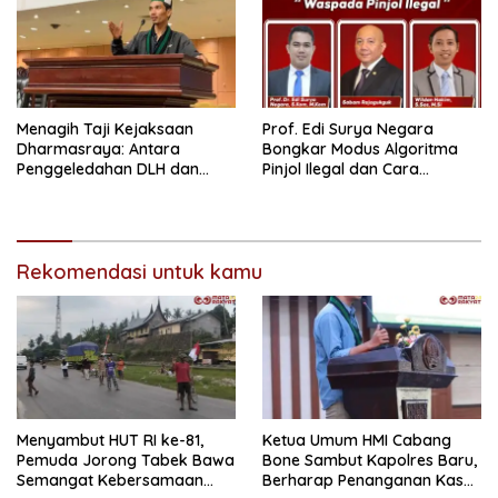
Menagih Taji Kejaksaan
Prof. Edi Surya Negara
Dharmasraya: Antara
Bongkar Modus Algoritma
Penggeledahan DLH dan
Pinjol Ilegal dan Cara
“Tabir Misteri” Kasus Lama
Melindungi Data Pribadi
Rekomendasi untuk kamu
Menyambut HUT RI ke-81,
Ketua Umum HMI Cabang
Pemuda Jorong Tabek Bawa
Bone Sambut Kapolres Baru,
Semangat Kebersamaan
Berharap Penanganan Kasus