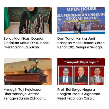
Lewat Pesta Rakyat
Dugaan Penganiayaan
Berjalan Profesional
Soroti Klarifikasi Dugaan
Dari Tanah Kering Jadi
Tindakan Ketua DPRD Bone:
Harapan Masa Depan: Cerita
“Persoalannya Bukan
Rehan (10), Senyum Seragam
Bosara, Tetapi Etika
Pertama, dan Cita-Cita Jadi
Kepemimpinan”
Prajurit TNI
Menagih Taji Kejaksaan
Prof. Edi Surya Negara
Dharmasraya: Antara
Bongkar Modus Algoritma
Penggeledahan DLH dan
Pinjol Ilegal dan Cara
“Tabir Misteri” Kasus Lama
Melindungi Data Pribadi