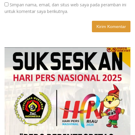
Simpan nama, email, dan situs web saya pada peramban ini
untuk komentar saya berikutnya.
A
l
t
e
r
n
a
t
i
v
e
: