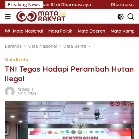
Langsung
rdekaan RI di Dharmasraya
Breaking News
Dharmasraya Utus Hj. Egi F
ke
konten
Mata Nasional
Mata Politik
Mata Daerah
Mata Kampu
Beranda
Mata Nasional
Mata Berita
Mata Berita
TNI Tegas Hadapi Perambah Hutan
Ilegal
Redaksi 1
Juli 9, 2025