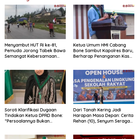
Menyambut HUT RI ke-81,
Ketua Umum HMI Cabang
Pemuda Jorong Tabek Bawa
Bone Sambut Kapolres Baru,
Semangat Kebersamaan
Berharap Penanganan Kasus
Lewat Pesta Rakyat
Dugaan Penganiayaan
Berjalan Profesional
Soroti Klarifikasi Dugaan
Dari Tanah Kering Jadi
Tindakan Ketua DPRD Bone:
Harapan Masa Depan: Cerita
“Persoalannya Bukan
Rehan (10), Senyum Seragam
Bosara, Tetapi Etika
Pertama, dan Cita-Cita Jadi
Kepemimpinan”
Prajurit TNI