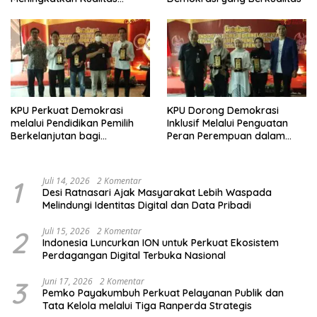
Demokrasi
KPU Perkuat Demokrasi
KPU Dorong Demokrasi
melalui Pendidikan Pemilih
Inklusif Melalui Penguatan
Berkelanjutan bagi
Peran Perempuan dalam
Kelompok Rentan, Marjinal,
Pendidikan Pemilih
dan Pemula
1
Juli 14, 2026
2 Komentar
Desi Ratnasari Ajak Masyarakat Lebih Waspada
Melindungi Identitas Digital dan Data Pribadi
2
Juli 15, 2026
2 Komentar
Indonesia Luncurkan ION untuk Perkuat Ekosistem
Perdagangan Digital Terbuka Nasional
3
Juni 17, 2026
2 Komentar
Pemko Payakumbuh Perkuat Pelayanan Publik dan
Tata Kelola melalui Tiga Ranperda Strategis