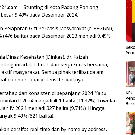
r24.com
— Stunting di Kota Padang Panjang
ebesar 9,49% pada Desember 2024.
n Pelaporan Gizi Berbasis Masyarakat (e-PPGBM),
9% (476 balita) pada Desember 2023 menjadi 9,49%
Seko
Pend
la Dinas Kesehatan (Dinkes), dr. Faizah
ing ini adalah buah dari kerja keras bersama,
si aktif masyarakat. Semua pihak terlibat dalam
at dan mencapai potensi terbaiknya.
rtahap dan konsisten di sepanjang 2024. Yaitu
KPU
Pend
triwulan II 2024 menjadi 401 balita (11,32%), triwulan
Berk
wulan IV 2024 menjadi 327 balita (9,71%). Hingga
Meni
Dem
nyak 9,49% (321 balita).
an bersifat real-time dan by name by address,