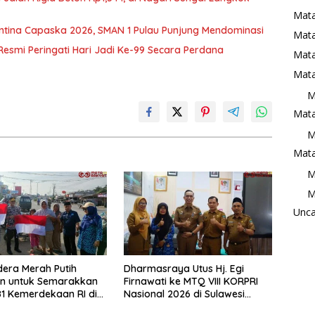
Mata
tina Capaska 2026, SMAN 1 Pulau Punjung Mendominasi
Mat
Resmi Peringati Hari Jadi Ke-99 Secara Perdana
Mata
Mata
M
Mata
M
Mata
M
M
Unca
era Merah Putih
Dharmasraya Utus Hj. Egi
an untuk Semarakkan
Firnawati ke MTQ VIII KORPRI
1 Kemerdekaan RI di
Nasional 2026 di Sulawesi
raya
Selatan