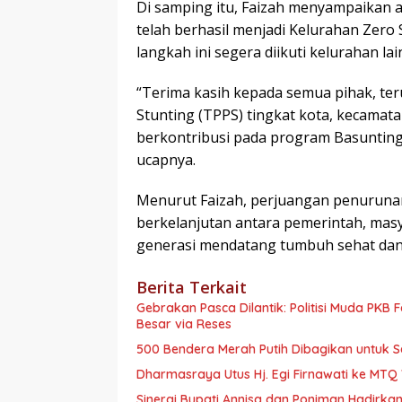
Di samping itu, Faizah menyampaikan 
telah berhasil menjadi Kelurahan Zero
langkah ini segera diikuti kelurahan lai
“Terima kasih kepada semua pihak, t
Stunting (TPPS) tingkat kota, kecamata
berkontribusi pada program Basunting.
ucapnya.
Menurut Faizah, perjuangan penurunan 
berkelanjutan antara pemerintah, mas
generasi mendatang tumbuh sehat dan 
Berita Terkait
Gebrakan Pasca Dilantik: Politisi Muda PKB
Besar via Reses
500 Bendera Merah Putih Dibagikan untuk
Dharmasraya Utus Hj. Egi Firnawati ke MTQ V
Sinergi Bupati Annisa dan Poniman Hadirkan