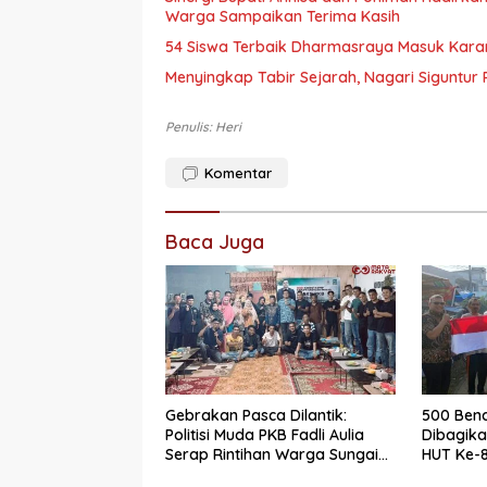
Warga Sampaikan Terima Kasih
54 Siswa Terbaik Dharmasraya Masuk Karan
Menyingkap Tabir Sejarah, Nagari Siguntur 
Penulis: Heri
Komentar
Baca Juga
Gebrakan Pasca Dilantik:
500 Bend
Politisi Muda PKB Fadli Aulia
Dibagik
Serap Rintihan Warga Sungai
HUT Ke-8
Rumbai dan Koto Besar via
Dharmas