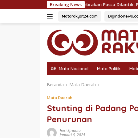
Langsung
Gebrakan Pasca Dilantik: Politisi Muda PKB Fadli Au
Breaking News
ke
konten
Matarakyat24.com
Digindonews.c
Mata Nasional
Mata Politik
Mat
Beranda
Mata Daerah
Mata Daerah
Stunting di Padang P
Penurunan
Heri Efrianto
Januari 6, 2025