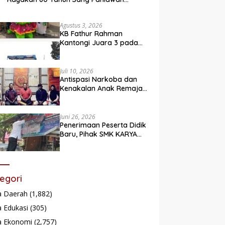
Legendaris
Agustus 3, 2026
KB Fathur Rahman
Kantongi Juara 3 pada
Lomba Fashion Show Eco
Friendly
Juli 10, 2026
Antispasi Narkoba dan
Kenakalan Anak Remaja,
Nagari Batu Taba gelar
festival Babaliak Ka
Surau
Juni 26, 2026
Penerimaan Peserta Didik
Baru, Pihak SMK KARYA
Padang Panjang
Promosikan ke
Masyarakat Pabasko
egori
a Daerah
(1,882)
 Edukasi
(305)
a Ekonomi
(2,757)