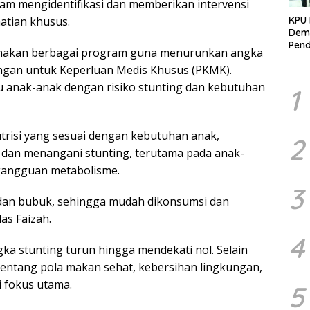
m mengidentifikasi dan memberikan intervensi
KPU 
atian khusus.
Demo
Pend
anakan berbagai program guna menurunkan angka
Berk
angan untuk Keperluan Medis Khusus (PKMK).
Kelo
Marj
 anak-anak dengan risiko stunting dan kebutuhan
1
trisi yang sesuai dengan kebutuhan anak,
2
an menangani stunting, terutama pada anak-
 gangguan metabolisme.
3
r dan bubuk, sehingga mudah dikonsumsi dan
as Faizah.
4
a stunting turun hingga mendekati nol. Selain
 tentang pola makan sehat, kebersihan lingkungan,
 fokus utama.
5