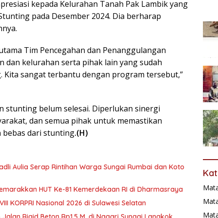
apresiasi kepada Kelurahan Tanah Pak Lambik yang
 Stunting pada Desember 2024. Dia berharap
nnya.
erutama Tim Pencegahan dan Penanggulangan
n dan kelurahan serta pihak lain yang sudah
 Kita sangat terbantu dengan program tersebut,”
stunting belum selesai. Diperlukan sinergi
yarakat, dan semua pihak untuk memastikan
bebas dari stunting
.(H)
 Fadli Aulia Serap Rintihan Warga Sungai Rumbai dan Koto
Kat
Mat
 Semarakkan HUT Ke-81 Kemerdekaan RI di Dharmasraya
Mata
III KORPRI Nasional 2026 di Sulawesi Selatan
Mat
 Jalan Rigid Beton Rp1,5 M, di Nagari Sungai Langkok