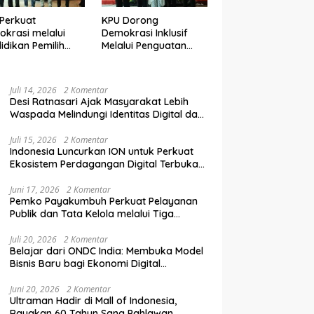
Perkuat
KPU Dorong
krasi melalui
Demokrasi Inklusif
idikan Pemilih
Melalui Penguatan
elanjutan bagi
Peran Perempuan
mpok Rentan,
dalam Pendidikan
inal, dan Pemula
Pemilih
Juli 14, 2026
2 Komentar
Desi Ratnasari Ajak Masyarakat Lebih
Waspada Melindungi Identitas Digital dan
Data Pribadi
Juli 15, 2026
2 Komentar
Indonesia Luncurkan ION untuk Perkuat
Ekosistem Perdagangan Digital Terbuka
Nasional
Juni 17, 2026
2 Komentar
Pemko Payakumbuh Perkuat Pelayanan
Publik dan Tata Kelola melalui Tiga
Ranperda Strategis
Juli 20, 2026
2 Komentar
Belajar dari ONDC India: Membuka Model
Bisnis Baru bagi Ekonomi Digital
Indonesia
Juni 20, 2026
2 Komentar
Ultraman Hadir di Mall of Indonesia,
Rayakan 60 Tahun Sang Pahlawan