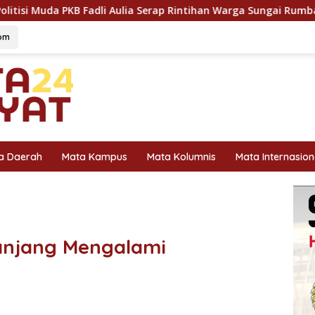
lia Serap Rintihan Warga Sungai Rumbai dan Koto Besar via Rese
om
a Daerah
Mata Kampus
Mata Kolumnis
Mata Internasion
anjang Mengalami