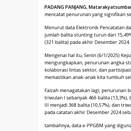
PADANG PANJANG, Matarakyatsumba
mencatat penurunan yang signifikan s
Menurut data Elektronik Pencatatan da
jumlah balita stunting turun dari 15,4
(321 balita) pada akhir Desember 2024.
Mengenai hal itu, Senin (6/1/2025) Kepa
mengungkapkan, penurunan angka stunt
kolaborasi lintas sektor, dan partisipa
memastikan anak-anak kita tumbuh seh
Faizah menagatakan lagi, penurunan be
triwulan I sebanyak 466 balita (13,3%), 
III menjadi 368 balita (10,57%), dan tri
pada catatan akhir Desember 2024 seba
tambahnya, data e-PPGBM yang digunak