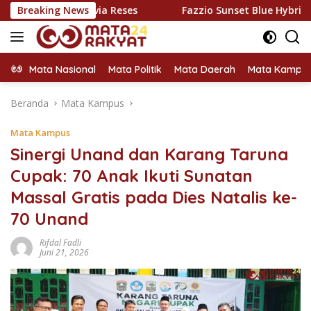
Langsung
ar via Reses
Breaking News
Fazzio Sunset Blue Hybrid x Alkateri, Mot
ke
konten
Mata Nasional
Mata Politik
Mata Daerah
Mata Kampu
Beranda
Mata Kampus
Mata Kampus
Sinergi Unand dan Karang Taruna
Cupak: 70 Anak Ikuti Sunatan
Massal Gratis pada Dies Natalis ke-
70 Unand
Rifdal Fadli
Juni 21, 2026