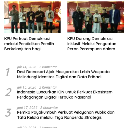
KPU Perkuat Demokrasi
KPU Dorong Demokrasi
melalui Pendidikan Pemilih
Inklusif Melalui Penguatan
Berkelanjutan bagi
Peran Perempuan dalam
Kelompok Rentan, Marjinal,
Pendidikan Pemilih
dan Pemula
1
Juli 14, 2026
2 Komentar
Desi Ratnasari Ajak Masyarakat Lebih Waspada
Melindungi Identitas Digital dan Data Pribadi
2
Juli 15, 2026
2 Komentar
Indonesia Luncurkan ION untuk Perkuat Ekosistem
Perdagangan Digital Terbuka Nasional
3
Juni 17, 2026
2 Komentar
Pemko Payakumbuh Perkuat Pelayanan Publik dan
Tata Kelola melalui Tiga Ranperda Strategis
Juli 20, 2026
2 Komentar