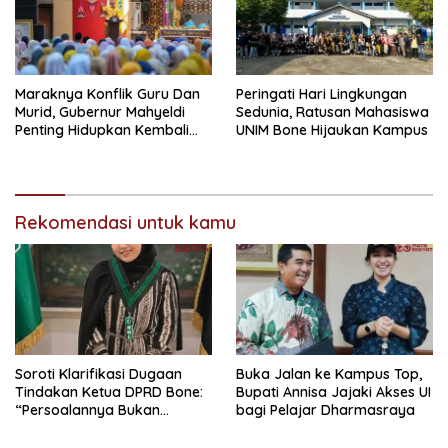
Maraknya Konflik Guru Dan
Peringati Hari Lingkungan
Murid, Gubernur Mahyeldi
Sedunia, Ratusan Mahasiswa
Penting Hidupkan Kembali
UNIM Bone Hijaukan Kampus
Nilai Pendidikan Berbasis
Keluarga
Rekomendasi untuk kamu
Soroti Klarifikasi Dugaan
Buka Jalan ke Kampus Top,
Tindakan Ketua DPRD Bone:
Bupati Annisa Jajaki Akses UI
“Persoalannya Bukan
bagi Pelajar Dharmasraya
Bosara, Tetapi Etika
Kepemimpinan”