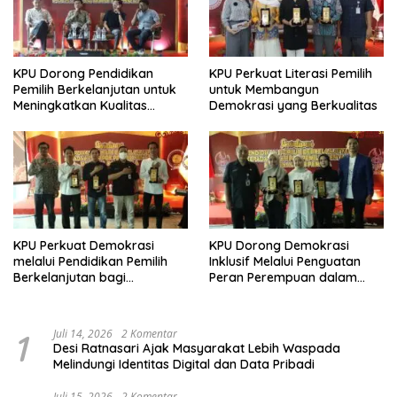
KPU Dorong Pendidikan
KPU Perkuat Literasi Pemilih
Pemilih Berkelanjutan untuk
untuk Membangun
Meningkatkan Kualitas
Demokrasi yang Berkualitas
Demokrasi
KPU Perkuat Demokrasi
KPU Dorong Demokrasi
melalui Pendidikan Pemilih
Inklusif Melalui Penguatan
Berkelanjutan bagi
Peran Perempuan dalam
Kelompok Rentan, Marjinal,
Pendidikan Pemilih
dan Pemula
1
Juli 14, 2026
2 Komentar
Desi Ratnasari Ajak Masyarakat Lebih Waspada
Melindungi Identitas Digital dan Data Pribadi
Juli 15, 2026
2 Komentar