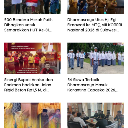
500 Bendera Merah Putih
Dharmasraya Utus Hj. Egi
Dibagikan untuk
Firnawati ke MTQ VIII KORPRI
Semarakkan HUT Ke-81
Nasional 2026 di Sulawesi
Kemerdekaan RI di
Selatan
Dharmasraya
Sinergi Bupati Annisa dan
54 Siswa Terbaik
Poniman Hadirkan Jalan
Dharmasraya Masuk
Rigid Beton Rp1,5 M, di
Karantina Capaska 2026,
Nagari Sungai Langkok
SMAN 1 Pulau Punjung
Warga Sampaikan Terima
Mendominasi
Kasih