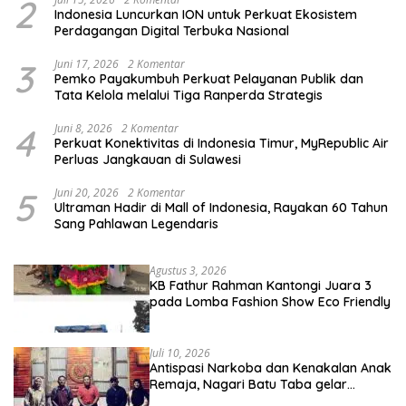
2
Indonesia Luncurkan ION untuk Perkuat Ekosistem
Perdagangan Digital Terbuka Nasional
3
Juni 17, 2026
2 Komentar
Pemko Payakumbuh Perkuat Pelayanan Publik dan
Tata Kelola melalui Tiga Ranperda Strategis
4
Juni 8, 2026
2 Komentar
Perkuat Konektivitas di Indonesia Timur, MyRepublic Air
Perluas Jangkauan di Sulawesi
5
Juni 20, 2026
2 Komentar
Ultraman Hadir di Mall of Indonesia, Rayakan 60 Tahun
Sang Pahlawan Legendaris
Agustus 3, 2026
KB Fathur Rahman Kantongi Juara 3
pada Lomba Fashion Show Eco Friendly
Juli 10, 2026
Antispasi Narkoba dan Kenakalan Anak
Remaja, Nagari Batu Taba gelar
festival Babaliak Ka Surau