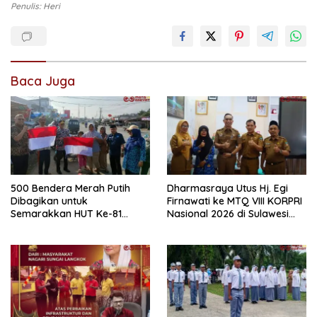
Penulis: Heri
Baca Juga
500 Bendera Merah Putih
Dharmasraya Utus Hj. Egi
Dibagikan untuk
Firnawati ke MTQ VIII KORPRI
Semarakkan HUT Ke-81
Nasional 2026 di Sulawesi
Kemerdekaan RI di
Selatan
Dharmasraya