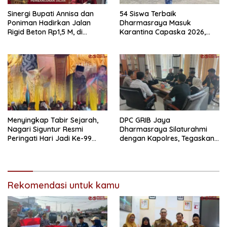
Sinergi Bupati Annisa dan
54 Siswa Terbaik
Poniman Hadirkan Jalan
Dharmasraya Masuk
Rigid Beton Rp1,5 M, di
Karantina Capaska 2026,
Nagari Sungai Langkok
SMAN 1 Pulau Punjung
Warga Sampaikan Terima
Mendominasi
Kasih
Menyingkap Tabir Sejarah,
DPC GRIB Jaya
Nagari Siguntur Resmi
Dharmasraya Silaturahmi
Peringati Hari Jadi Ke-99
dengan Kapolres, Tegaskan
Secara Perdana
Komitmen Sinergi Menjaga
Kondusifitas Daerah
Rekomendasi untuk kamu