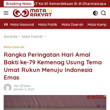
Langsung
kan HUT Ke-81 Kemerdekaan RI di Dharmasraya
Breaking News
Dharmas
ke
konten
Mata Nasional
Mata Politik
Mata Daerah
Mata Kampu
Beranda
Mata Daerah
Mata Daerah
Rangka Peringatan Hari Amal
Bakti ke-79 Kemenag Usung Tema
Umat Rukun Menuju Indonesia
Emas
Heri Efrianto
Januari 3, 2025