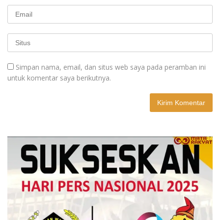
Simpan nama, email, dan situs web saya pada peramban ini
untuk komentar saya berikutnya.
A
l
t
e
r
n
a
t
i
v
e
: