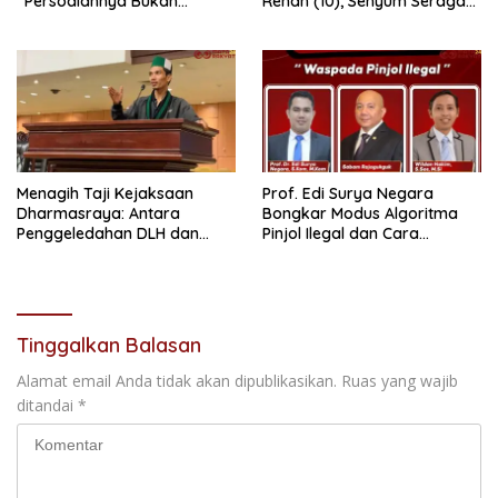
“Persoalannya Bukan
Rehan (10), Senyum Seragam
Bosara, Tetapi Etika
Pertama, dan Cita-Cita Jadi
Kepemimpinan”
Prajurit TNI
Menagih Taji Kejaksaan
Prof. Edi Surya Negara
Dharmasraya: Antara
Bongkar Modus Algoritma
Penggeledahan DLH dan
Pinjol Ilegal dan Cara
“Tabir Misteri” Kasus Lama
Melindungi Data Pribadi
Tinggalkan Balasan
Alamat email Anda tidak akan dipublikasikan.
Ruas yang wajib
ditandai
*