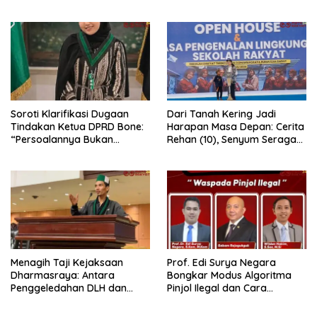
Lewat Pesta Rakyat
Dugaan Penganiayaan
Berjalan Profesional
Soroti Klarifikasi Dugaan
Dari Tanah Kering Jadi
Tindakan Ketua DPRD Bone:
Harapan Masa Depan: Cerita
“Persoalannya Bukan
Rehan (10), Senyum Seragam
Bosara, Tetapi Etika
Pertama, dan Cita-Cita Jadi
Kepemimpinan”
Prajurit TNI
Menagih Taji Kejaksaan
Prof. Edi Surya Negara
Dharmasraya: Antara
Bongkar Modus Algoritma
Penggeledahan DLH dan
Pinjol Ilegal dan Cara
“Tabir Misteri” Kasus Lama
Melindungi Data Pribadi