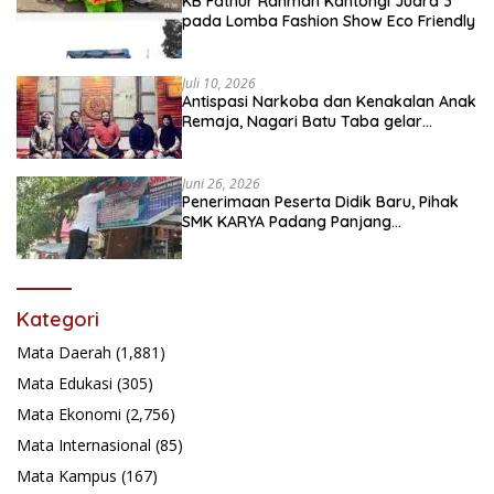
KB Fathur Rahman Kantongi Juara 3
pada Lomba Fashion Show Eco Friendly
Juli 10, 2026
Antispasi Narkoba dan Kenakalan Anak
Remaja, Nagari Batu Taba gelar
festival Babaliak Ka Surau
Juni 26, 2026
Penerimaan Peserta Didik Baru, Pihak
SMK KARYA Padang Panjang
Promosikan ke Masyarakat Pabasko
Kategori
Mata Daerah
(1,881)
Mata Edukasi
(305)
Mata Ekonomi
(2,756)
Mata Internasional
(85)
Mata Kampus
(167)