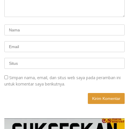
Simpan nama, email, dan situs web saya pada peramban ini
untuk komentar saya berikutnya.
A
l
t
e
r
n