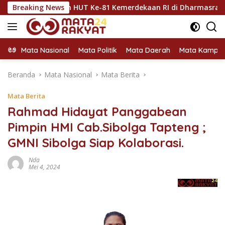
Langsung
marakkan HUT Ke-81 Kemerdekaan RI di Dharmasraya
Breaking News
Dh
ke
konten
Mata Nasional
Mata Politik
Mata Daerah
Mata Kampu
Beranda
Mata Nasional
Mata Berita
Mata Berita
Rahmad Hidayat Panggabean
Pimpin HMI Cab.Sibolga Tapteng ;
GMNI Sibolga Siap Kolaborasi.
Nda
Mei 4, 2024