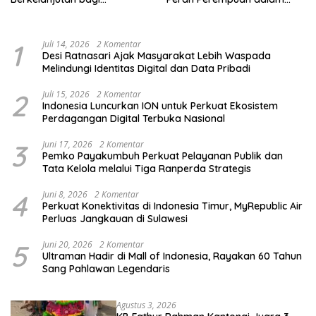
Kelompok Rentan, Marjinal,
Pendidikan Pemilih
dan Pemula
1
Juli 14, 2026
2 Komentar
Desi Ratnasari Ajak Masyarakat Lebih Waspada
Melindungi Identitas Digital dan Data Pribadi
2
Juli 15, 2026
2 Komentar
Indonesia Luncurkan ION untuk Perkuat Ekosistem
Perdagangan Digital Terbuka Nasional
3
Juni 17, 2026
2 Komentar
Pemko Payakumbuh Perkuat Pelayanan Publik dan
Tata Kelola melalui Tiga Ranperda Strategis
4
Juni 8, 2026
2 Komentar
Perkuat Konektivitas di Indonesia Timur, MyRepublic Air
Perluas Jangkauan di Sulawesi
5
Juni 20, 2026
2 Komentar
Ultraman Hadir di Mall of Indonesia, Rayakan 60 Tahun
Sang Pahlawan Legendaris
Agustus 3, 2026