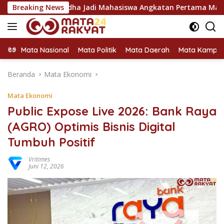
Langsung
 Jadi Mahasiswa Angkatan Pertama Magister ITSI
Breaking News
Had
ke
konten
Mata Nasional
Mata Politik
Mata Daerah
Mata Kampu
Beranda
Mata Ekonomi
Mata Ekonomi
Public Expose Live 2026: Bank Raya
(AGRO) Optimis Bisnis Digital
Tumbuh Positif
Vritimes
Juni 12, 2026