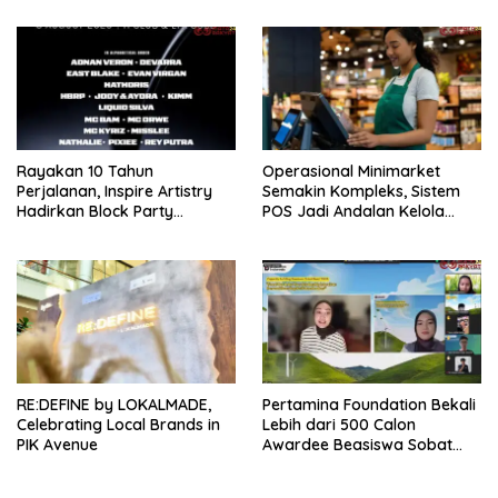
Mahasiswa Angkatan
Pertama Magister ITSI
Rayakan 10 Tahun
Operasional Minimarket
Perjalanan, Inspire Artistry
Semakin Kompleks, Sistem
Hadirkan Block Party
POS Jadi Andalan Kelola
Terbesar di Jakarta
Transaksi dan Stok
RE:DEFINE by LOKALMADE,
Pertamina Foundation Bekali
Celebrating Local Brands in
Lebih dari 500 Calon
PIK Avenue
Awardee Beasiswa Sobat
Bumi Hadapi Tahap
Wawancara