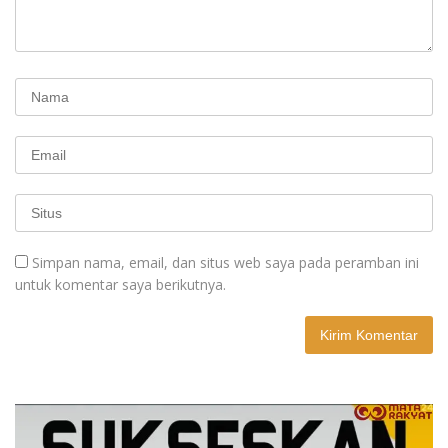
Simpan nama, email, dan situs web saya pada peramban ini
untuk komentar saya berikutnya.
A
l
t
e
r
n