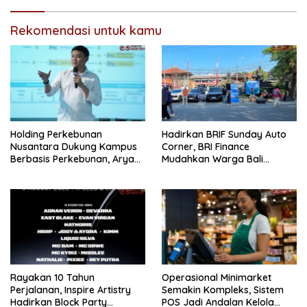
Rekomendasi untuk kamu
Holding Perkebunan
Hadirkan BRIF Sunday Auto
Nusantara Dukung Kampus
Corner, BRI Finance
Berbasis Perkebunan, Arya
Mudahkan Warga Bali
Sandhiyudha Jadi
Wujudkan Mobil Impian
Mahasiswa Angkatan
Pertama Magister ITSI
Rayakan 10 Tahun
Operasional Minimarket
Perjalanan, Inspire Artistry
Semakin Kompleks, Sistem
Hadirkan Block Party
POS Jadi Andalan Kelola