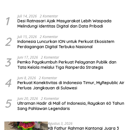
Pendidikan Pemilih
Berkelanjutan
1
Juli 14, 2026
2 Komentar
Desi Ratnasari Ajak Masyarakat Lebih Waspada
Melindungi Identitas Digital dan Data Pribadi
2
Juli 15, 2026
2 Komentar
Indonesia Luncurkan ION untuk Perkuat Ekosistem
Perdagangan Digital Terbuka Nasional
3
Juni 17, 2026
2 Komentar
Pemko Payakumbuh Perkuat Pelayanan Publik dan
Tata Kelola melalui Tiga Ranperda Strategis
4
Juni 8, 2026
2 Komentar
Perkuat Konektivitas di Indonesia Timur, MyRepublic Air
Perluas Jangkauan di Sulawesi
5
Juni 20, 2026
2 Komentar
Ultraman Hadir di Mall of Indonesia, Rayakan 60 Tahun
Sang Pahlawan Legendaris
Agustus 3, 2026
KB Fathur Rahman Kantongi Juara 3