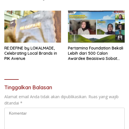
Terbesar di Jakarta
Transaksi dan Stok
RE:DEFINE by LOKALMADE,
Pertamina Foundation Bekali
Celebrating Local Brands in
Lebih dari 500 Calon
PIK Avenue
Awardee Beasiswa Sobat
Bumi Hadapi Tahap
Wawancara
Tinggalkan Balasan
Alamat email Anda tidak akan dipublikasikan.
Ruas yang wajib
ditandai
*