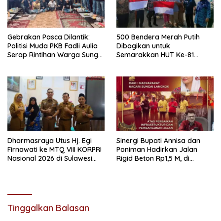
Gebrakan Pasca Dilantik:
500 Bendera Merah Putih
Politisi Muda PKB Fadli Aulia
Dibagikan untuk
Serap Rintihan Warga Sungai
Semarakkan HUT Ke-81
Rumbai dan Koto Besar via
Kemerdekaan RI di
Reses
Dharmasraya
Dharmasraya Utus Hj. Egi
Sinergi Bupati Annisa dan
Firnawati ke MTQ VIII KORPRI
Poniman Hadirkan Jalan
Nasional 2026 di Sulawesi
Rigid Beton Rp1,5 M, di
Selatan
Nagari Sungai Langkok
Warga Sampaikan Terima
Kasih
Tinggalkan Balasan