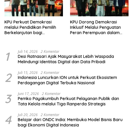
KPU Perkuat Demokrasi
KPU Dorong Demokrasi
melalui Pendidikan Pemilih
Inklusif Melalui Penguatan
Berkelanjutan bagi
Peran Perempuan dalam
Kelompok Rentan, Marjinal,
Pendidikan Pemilih
dan Pemula
1
Juli 14, 2026
2 Komentar
Desi Ratnasari Ajak Masyarakat Lebih Waspada
Melindungi Identitas Digital dan Data Pribadi
2
Juli 15, 2026
2 Komentar
Indonesia Luncurkan ION untuk Perkuat Ekosistem
Perdagangan Digital Terbuka Nasional
3
Juni 17, 2026
2 Komentar
Pemko Payakumbuh Perkuat Pelayanan Publik dan
Tata Kelola melalui Tiga Ranperda Strategis
4
Juli 20, 2026
2 Komentar
Belajar dari ONDC India: Membuka Model Bisnis Baru
bagi Ekonomi Digital Indonesia