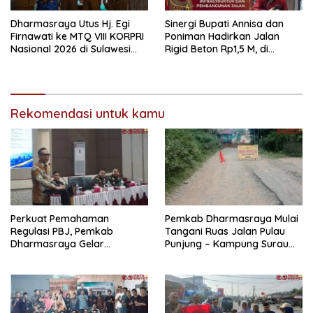
Dharmasraya Utus Hj. Egi
Sinergi Bupati Annisa dan
Firnawati ke MTQ VIII KORPRI
Poniman Hadirkan Jalan
Nasional 2026 di Sulawesi
Rigid Beton Rp1,5 M, di
Selatan
Nagari Sungai Langkok
Warga Sampaikan Terima
Kasih
Rekomendasi untuk kamu
Perkuat Pemahaman
Pemkab Dharmasraya Mulai
Regulasi PBJ, Pemkab
Tangani Ruas Jalan Pulau
Dharmasraya Gelar
Punjung – Kampung Surau
Sosialisasi Perkuatan Hukum
5,6 Kilometer
dan Tata Kelola Pengadaan
Barang dan Jasa