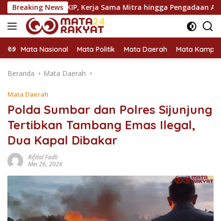
Langsung
KT, KIP, Kerja Sama Mitra hingga Pengadaan Almamater
Breaking News
ke
konten
Mata Nasional
Mata Politik
Mata Daerah
Mata Kampu
Beranda
Mata Daerah
Mata Daerah
Polda Sumbar dan Polres Sijunjung
Tertibkan Tambang Emas Ilegal,
Dua Kapal Dibakar
Rifdal Fadli
Mei 26, 2026