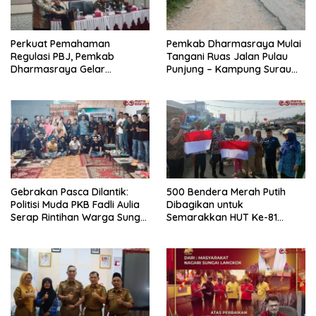
Perkuat Pemahaman
Pemkab Dharmasraya Mulai
Regulasi PBJ, Pemkab
Tangani Ruas Jalan Pulau
Dharmasraya Gelar
Punjung – Kampung Surau
Sosialisasi Perkuatan Hukum
5,6 Kilometer
dan Tata Kelola Pengadaan
Barang dan Jasa
Gebrakan Pasca Dilantik:
500 Bendera Merah Putih
Politisi Muda PKB Fadli Aulia
Dibagikan untuk
Serap Rintihan Warga Sungai
Semarakkan HUT Ke-81
Rumbai dan Koto Besar via
Kemerdekaan RI di
Reses
Dharmasraya