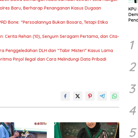
lres Baru, Berharap Penanganan Kasus Dugaan
KPU 
Demo
Pend
PRD Bone: “Persoalannya Bukan Bosara, Tetapi Etika
Berk
Kelo
: Cerita Rehan (10), Senyum Seragam Pertama, dan Cita-
Marj
1
ra Penggeledahan DLH dan “Tabir Misteri” Kasus Lama
itma Pinjol Ilegal dan Cara Melindungi Data Pribadi
2
3
4
5