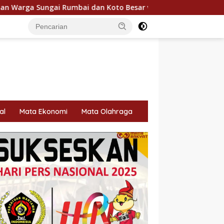
 dan Koto Besar via Reses
Fazzio Sunset Blue Hybrid x 
al
Mata Ekonomi
Mata Olahraga