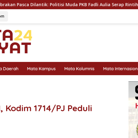
litisi Muda PKB Fadli Aulia Serap Rintihan Warga Sungai Rumbai
om
a Daerah
Mata Kampus
Mata Kolumnis
Mata Internasion
, Kodim 1714/PJ Peduli