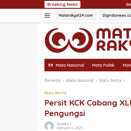
Langsung
Breaking News
Gebrakan Pasca Dilantik: Po
ke
konten
Matarakyat24.com
Digindonews.c
Mata Nasional
Mata Politik
Mat
Beranda
Mata Nasional
Mata Berita
Mata Berita
Persit KCK Cabang XLI
Pengungsi
Redaksi 1
Februari 6, 2025