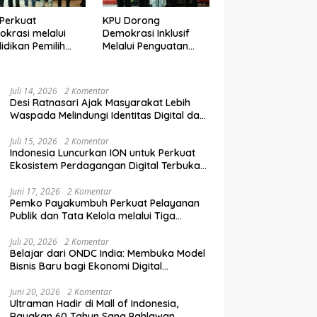
Perkuat
KPU Dorong
krasi melalui
Demokrasi Inklusif
idikan Pemilih
Melalui Penguatan
elanjutan bagi
Peran Perempuan
mpok Rentan,
dalam Pendidikan
inal, dan Pemula
Pemilih
Juli 14, 2026
2 Komentar
Desi Ratnasari Ajak Masyarakat Lebih
Waspada Melindungi Identitas Digital dan
Data Pribadi
Juli 15, 2026
2 Komentar
Indonesia Luncurkan ION untuk Perkuat
Ekosistem Perdagangan Digital Terbuka
Nasional
Juni 17, 2026
2 Komentar
Pemko Payakumbuh Perkuat Pelayanan
Publik dan Tata Kelola melalui Tiga
Ranperda Strategis
Juli 20, 2026
2 Komentar
Belajar dari ONDC India: Membuka Model
Bisnis Baru bagi Ekonomi Digital
Indonesia
Juni 20, 2026
2 Komentar
Ultraman Hadir di Mall of Indonesia,
Rayakan 60 Tahun Sang Pahlawan