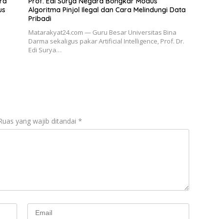
ra
Prof. Edi Surya Negara Bongkar Modus
us
Algoritma Pinjol Ilegal dan Cara Melindungi Data
Pribadi
Matarakyat24.com — Guru Besar Universitas Bina
Darma sekaligus pakar Artificial Intelligence, Prof. Dr.
Edi Surya…
Ruas yang wajib ditandai
*