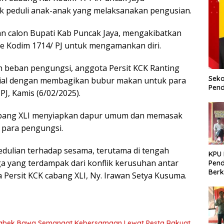
 peduli anak-anak yang melaksanakan pengusian.
n calon Bupati Kab Puncak Jaya, mengakibatkan
ke Kodim 1714/ PJ untuk mengamankan diri.
beban pengungsi, anggota Persit KCK Ranting
Seko
osial dengan membagikan bubur makan untuk para
Pend
J, Kamis (6/02/2025).
 Cabang XLI menyiapkan dapur umum dan memasak
 para pengungsi.
pedulian terhadap sesama, terutama di tengah
KPU
ga yang terdampak dari konflik kerusuhan antar
Pend
Berk
 Persit KCK cabang XLI, Ny. Irawan Setya Kusuma.
Meni
Dem
Tabek Bawa Semangat Kebersamaan Lewat Pesta Rakyat