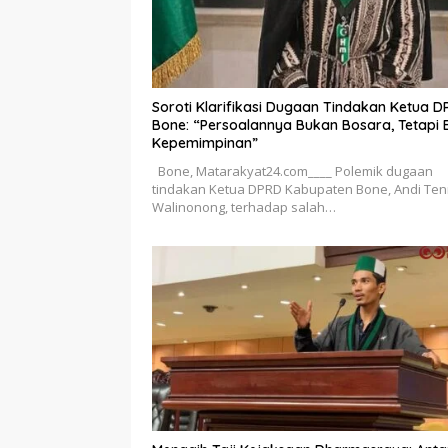
Soroti Klarifikasi Dugaan Tindakan Ketua 
Bone: “Persoalannya Bukan Bosara, Tetapi E
Kepemimpinan”
Bone, Matarakyat24.com____ Polemik dugaan
tindakan Ketua DPRD Kabupaten Bone, Andi Ten
Walinonong, terhadap salah…