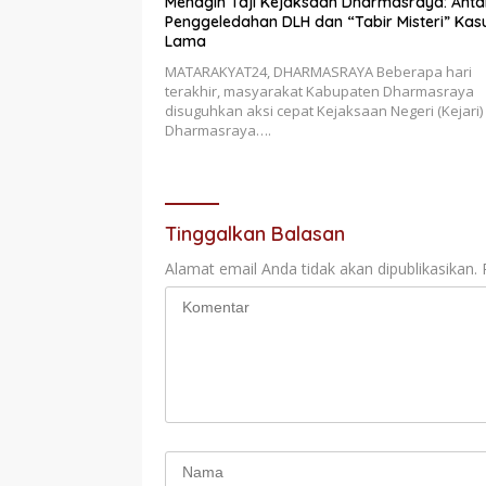
Menagih Taji Kejaksaan Dharmasraya: Anta
Penggeledahan DLH dan “Tabir Misteri” Kas
Lama
MATARAKYAT24, DHARMASRAYA Beberapa hari
terakhir, masyarakat Kabupaten Dharmasraya
disuguhkan aksi cepat Kejaksaan Negeri (Kejari)
Dharmasraya….
Tinggalkan Balasan
Alamat email Anda tidak akan dipublikasikan.