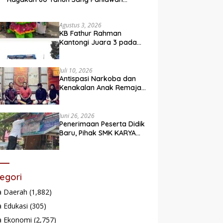
Legendaris
Agustus 3, 2026
KB Fathur Rahman
Kantongi Juara 3 pada
Lomba Fashion Show Eco
Friendly
Juli 10, 2026
Antispasi Narkoba dan
Kenakalan Anak Remaja,
Nagari Batu Taba gelar
festival Babaliak Ka
Surau
Juni 26, 2026
Penerimaan Peserta Didik
Baru, Pihak SMK KARYA
Padang Panjang
Promosikan ke
Masyarakat Pabasko
egori
a Daerah
(1,882)
 Edukasi
(305)
a Ekonomi
(2,757)