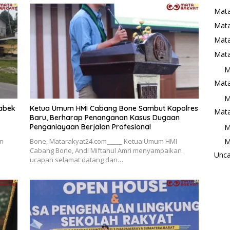
Mata
Mat
Mata
Mata
M
Mata
M
abek
Ketua Umum HMI Cabang Bone Sambut Kapolres
Mata
Baru, Berharap Penanganan Kasus Dugaan
M
Penganiayaan Berjalan Profesional
M
n
Bone, Matarakyat24.com_____ Ketua Umum HMI
Cabang Bone, Andi Miftahul Amri menyampaikan
Unca
ucapan selamat datang dan…