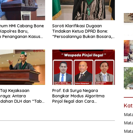
mum HMI Cabang Bone
Soroti Klarifikasi Dugaan
apolres Baru,
Tindakan Ketua DPRD Bone:
p Penanganan Kasus
“Persoalannya Bukan Bosara,
Penganiayaan
Tetapi Etika Kepemimpinan”
 Profesional
Taji Kejaksaan
Prof. Edi Surya Negara
raya: Antara
Bongkar Modus Algoritma
dahan DLH dan “Tabir
Pinjol Ilegal dan Cara
Kat
 Kasus Lama
Melindungi Data Pribadi
Mat
Mata
Mat