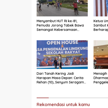
Menyambut HUT RI ke-81,
Ketua U
Pemuda Jorong Tabek Bawa
Sambut K
Semangat Kebersamaan
Berhara
Lewat Pesta Rakyat
Dugaan 
Berjalan
Dari Tanah Kering Jadi
Menagih 
Harapan Masa Depan: Cerita
Dharmas
Rehan (10), Senyum Seragam
Penggele
Pertama, dan Cita-Cita Jadi
Misteri”
Prajurit TNI
Rekomendasi untuk kamu