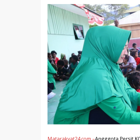
Matarakyat24.com –
Angggota Persit K