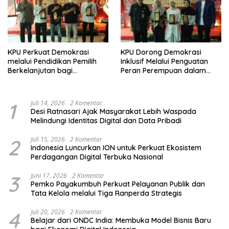
KPU Perkuat Demokrasi
KPU Dorong Demokrasi
melalui Pendidikan Pemilih
Inklusif Melalui Penguatan
Berkelanjutan bagi
Peran Perempuan dalam
Kelompok Rentan, Marjinal,
Pendidikan Pemilih
dan Pemula
1
Juli 14, 2026
2 Komentar
Desi Ratnasari Ajak Masyarakat Lebih Waspada
Melindungi Identitas Digital dan Data Pribadi
2
Juli 15, 2026
2 Komentar
Indonesia Luncurkan ION untuk Perkuat Ekosistem
Perdagangan Digital Terbuka Nasional
3
Juni 17, 2026
2 Komentar
Pemko Payakumbuh Perkuat Pelayanan Publik dan
Tata Kelola melalui Tiga Ranperda Strategis
4
Juli 20, 2026
2 Komentar
Belajar dari ONDC India: Membuka Model Bisnis Baru