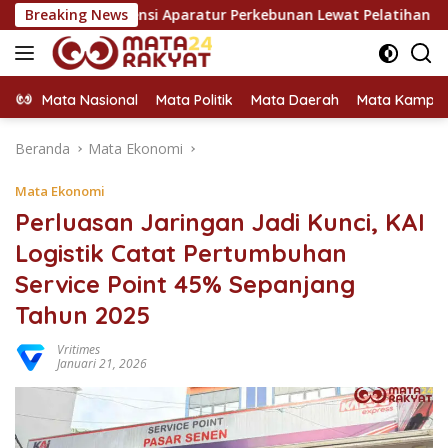
Langsung
tensi Aparatur Perkebunan Lewat Pelatihan Avenza Maps di Wa
Breaking News
ke
konten
Mata Nasional
Mata Politik
Mata Daerah
Mata Kampu
Beranda
Mata Ekonomi
Mata Ekonomi
Perluasan Jaringan Jadi Kunci, KAI
Logistik Catat Pertumbuhan
Service Point 45% Sepanjang
Tahun 2025
Vritimes
Januari 21, 2026