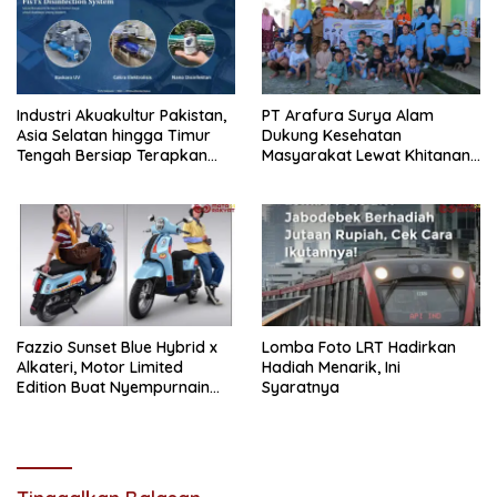
Industri Akuakultur Pakistan,
PT Arafura Surya Alam
Asia Selatan hingga Timur
Dukung Kesehatan
Tengah Bersiap Terapkan
Masyarakat Lewat Khitanan
Solusi Terlengkap dari
Massal di Kotabunan
Indonesia
Fazzio Sunset Blue Hybrid x
Lomba Foto LRT Hadirkan
Alkateri, Motor Limited
Hadiah Menarik, Ini
Edition Buat Nyempurnain
Syaratnya
Look Retro-Future Lo