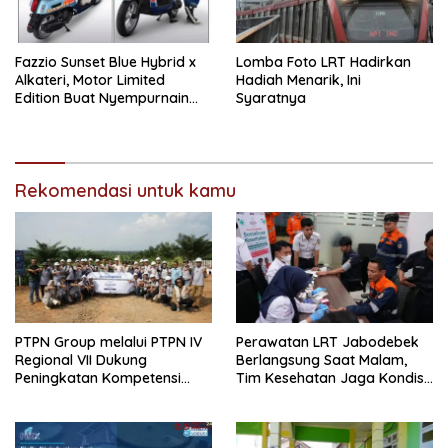
Fazzio Sunset Blue Hybrid x
Lomba Foto LRT Hadirkan
Alkateri, Motor Limited
Hadiah Menarik, Ini
Edition Buat Nyempurnain
Syaratnya
Look Retro-Future Lo
Rekomendasi untuk kamu
PTPN Group melalui PTPN IV
Perawatan LRT Jabodebek
Regional VII Dukung
Berlangsung Saat Malam,
Peningkatan Kompetensi
Tim Kesehatan Jaga Kondisi
Aparatur Perkebunan Lewat
Petugas
Pelatihan Avenza Maps di
Way Kanan