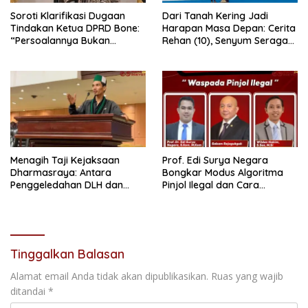
Soroti Klarifikasi Dugaan
Dari Tanah Kering Jadi
Tindakan Ketua DPRD Bone:
Harapan Masa Depan: Cerita
“Persoalannya Bukan
Rehan (10), Senyum Seragam
Bosara, Tetapi Etika
Pertama, dan Cita-Cita Jadi
Kepemimpinan”
Prajurit TNI
Menagih Taji Kejaksaan
Prof. Edi Surya Negara
Dharmasraya: Antara
Bongkar Modus Algoritma
Penggeledahan DLH dan
Pinjol Ilegal dan Cara
“Tabir Misteri” Kasus Lama
Melindungi Data Pribadi
Tinggalkan Balasan
Alamat email Anda tidak akan dipublikasikan.
Ruas yang wajib
ditandai
*