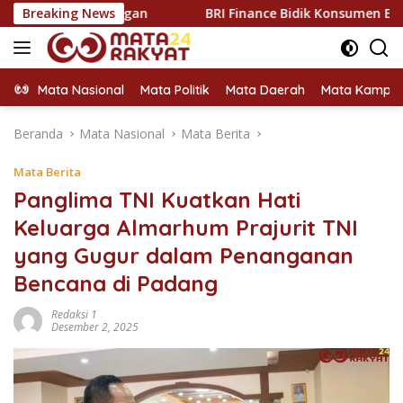
Langsung
elanggan
Breaking News
BRI Finance Bidik Konsumen EV di GIIAS 2026,
ke
konten
Mata Nasional
Mata Politik
Mata Daerah
Mata Kampu
Beranda
Mata Nasional
Mata Berita
Mata Berita
Panglima TNI Kuatkan Hati
Keluarga Almarhum Prajurit TNI
yang Gugur dalam Penanganan
Bencana di Padang
Redaksi 1
Desember 2, 2025