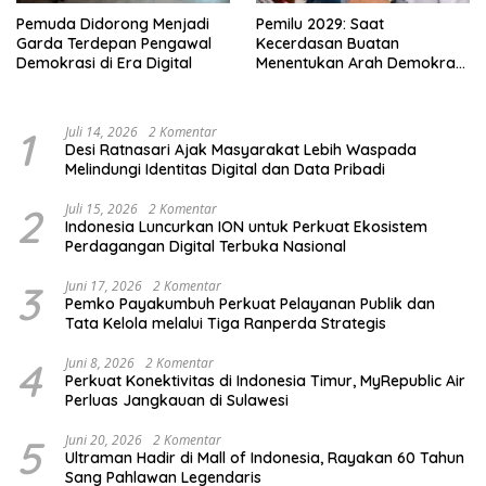
Pemuda Didorong Menjadi
Pemilu 2029: Saat
Garda Terdepan Pengawal
Kecerdasan Buatan
Demokrasi di Era Digital
Menentukan Arah Demokrasi
Indonesia
1
Juli 14, 2026
2 Komentar
Desi Ratnasari Ajak Masyarakat Lebih Waspada
Melindungi Identitas Digital dan Data Pribadi
2
Juli 15, 2026
2 Komentar
Indonesia Luncurkan ION untuk Perkuat Ekosistem
Perdagangan Digital Terbuka Nasional
3
Juni 17, 2026
2 Komentar
Pemko Payakumbuh Perkuat Pelayanan Publik dan
Tata Kelola melalui Tiga Ranperda Strategis
4
Juni 8, 2026
2 Komentar
Perkuat Konektivitas di Indonesia Timur, MyRepublic Air
Perluas Jangkauan di Sulawesi
5
Juni 20, 2026
2 Komentar
Ultraman Hadir di Mall of Indonesia, Rayakan 60 Tahun
Sang Pahlawan Legendaris