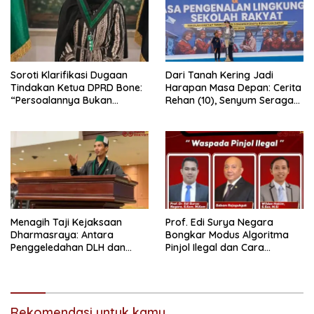
Soroti Klarifikasi Dugaan
Dari Tanah Kering Jadi
Tindakan Ketua DPRD Bone:
Harapan Masa Depan: Cerita
“Persoalannya Bukan
Rehan (10), Senyum Seragam
Bosara, Tetapi Etika
Pertama, dan Cita-Cita Jadi
Kepemimpinan”
Prajurit TNI
Menagih Taji Kejaksaan
Prof. Edi Surya Negara
Dharmasraya: Antara
Bongkar Modus Algoritma
Penggeledahan DLH dan
Pinjol Ilegal dan Cara
“Tabir Misteri” Kasus Lama
Melindungi Data Pribadi
Rekomendasi untuk kamu