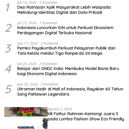
1
Juli 14, 2026
2 Komentar
Desi Ratnasari Ajak Masyarakat Lebih Waspada
Melindungi Identitas Digital dan Data Pribadi
2
Juli 15, 2026
2 Komentar
Indonesia Luncurkan ION untuk Perkuat Ekosistem
Perdagangan Digital Terbuka Nasional
3
Juni 17, 2026
2 Komentar
Pemko Payakumbuh Perkuat Pelayanan Publik dan
Tata Kelola melalui Tiga Ranperda Strategis
4
Juli 20, 2026
2 Komentar
Belajar dari ONDC India: Membuka Model Bisnis Baru
bagi Ekonomi Digital Indonesia
5
Juni 20, 2026
2 Komentar
Ultraman Hadir di Mall of Indonesia, Rayakan 60 Tahun
Sang Pahlawan Legendaris
Agustus 3, 2026
KB Fathur Rahman Kantongi Juara 3
pada Lomba Fashion Show Eco Friendly