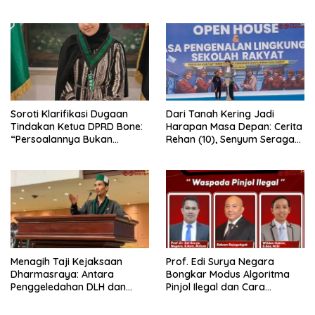
Lewat Pesta Rakyat
Dugaan Penganiayaan
Berjalan Profesional
Soroti Klarifikasi Dugaan
Dari Tanah Kering Jadi
Tindakan Ketua DPRD Bone:
Harapan Masa Depan: Cerita
“Persoalannya Bukan
Rehan (10), Senyum Seragam
Bosara, Tetapi Etika
Pertama, dan Cita-Cita Jadi
Kepemimpinan”
Prajurit TNI
Menagih Taji Kejaksaan
Prof. Edi Surya Negara
Dharmasraya: Antara
Bongkar Modus Algoritma
Penggeledahan DLH dan
Pinjol Ilegal dan Cara
“Tabir Misteri” Kasus Lama
Melindungi Data Pribadi