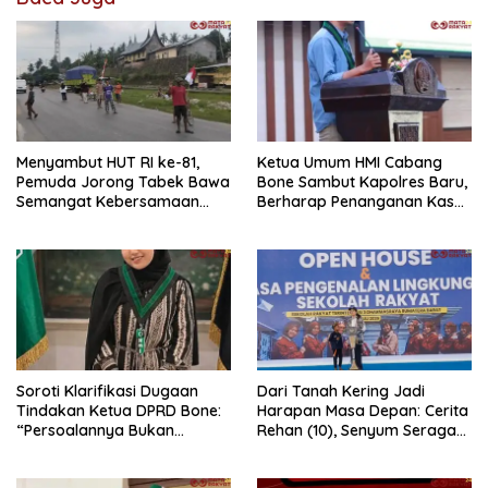
Menyambut HUT RI ke-81,
Ketua Umum HMI Cabang
Pemuda Jorong Tabek Bawa
Bone Sambut Kapolres Baru,
Semangat Kebersamaan
Berharap Penanganan Kasus
Lewat Pesta Rakyat
Dugaan Penganiayaan
Berjalan Profesional
Soroti Klarifikasi Dugaan
Dari Tanah Kering Jadi
Tindakan Ketua DPRD Bone:
Harapan Masa Depan: Cerita
“Persoalannya Bukan
Rehan (10), Senyum Seragam
Bosara, Tetapi Etika
Pertama, dan Cita-Cita Jadi
Kepemimpinan”
Prajurit TNI