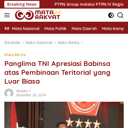
Langsung
oran
Breaking News
PTPN Group melalui PTPN IV Regional VII Dukung 
ke
konten
Mata Nasional
Mata Politik
Mata Daerah
Mata Kampu
Beranda
Mata Nasional
Mata Berita
Mata Berita
Panglima TNI Apresiasi Babinsa
atas Pembinaan Teritorial yang
Luar Biasa
Redaksi 1
Desember 20, 2024