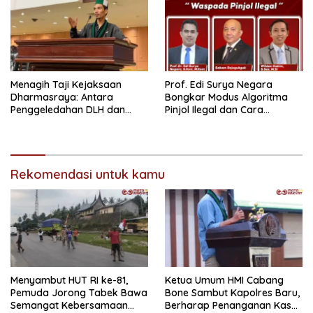
Menagih Taji Kejaksaan
Prof. Edi Surya Negara
Dharmasraya: Antara
Bongkar Modus Algoritma
Penggeledahan DLH dan
Pinjol Ilegal dan Cara
“Tabir Misteri” Kasus Lama
Melindungi Data Pribadi
Rekomendasi untuk kamu
Menyambut HUT RI ke-81,
Ketua Umum HMI Cabang
Pemuda Jorong Tabek Bawa
Bone Sambut Kapolres Baru,
Semangat Kebersamaan
Berharap Penanganan Kasus