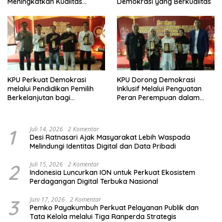
Meningkatkan Kualitas
Demokrasi yang Berkualitas
Demokrasi
KPU Perkuat Demokrasi
KPU Dorong Demokrasi
melalui Pendidikan Pemilih
Inklusif Melalui Penguatan
Berkelanjutan bagi
Peran Perempuan dalam
Kelompok Rentan, Marjinal,
Pendidikan Pemilih
dan Pemula
1
Juli 14, 2026
2 Komentar
Desi Ratnasari Ajak Masyarakat Lebih Waspada
Melindungi Identitas Digital dan Data Pribadi
2
Juli 15, 2026
2 Komentar
Indonesia Luncurkan ION untuk Perkuat Ekosistem
Perdagangan Digital Terbuka Nasional
3
Juni 17, 2026
2 Komentar
Pemko Payakumbuh Perkuat Pelayanan Publik dan
Tata Kelola melalui Tiga Ranperda Strategis