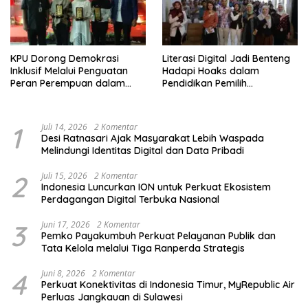
KPU Dorong Demokrasi
Literasi Digital Jadi Benteng
Inklusif Melalui Penguatan
Hadapi Hoaks dalam
Peran Perempuan dalam
Pendidikan Pemilih
Pendidikan Pemilih
Berkelanjutan
1
Juli 14, 2026
2 Komentar
Desi Ratnasari Ajak Masyarakat Lebih Waspada
Melindungi Identitas Digital dan Data Pribadi
2
Juli 15, 2026
2 Komentar
Indonesia Luncurkan ION untuk Perkuat Ekosistem
Perdagangan Digital Terbuka Nasional
3
Juni 17, 2026
2 Komentar
Pemko Payakumbuh Perkuat Pelayanan Publik dan
Tata Kelola melalui Tiga Ranperda Strategis
4
Juni 8, 2026
2 Komentar
Perkuat Konektivitas di Indonesia Timur, MyRepublic Air
Perluas Jangkauan di Sulawesi