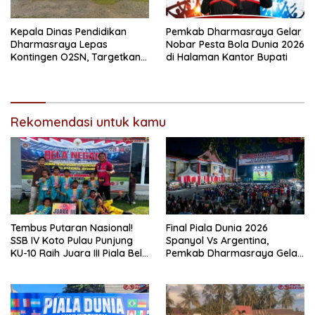
Kepala Dinas Pendidikan
Pemkab Dharmasraya Gelar
Dharmasraya Lepas
Nobar Pesta Bola Dunia 2026
Kontingen O2SN, Targetkan
di Halaman Kantor Bupati
Tiket ke Tingkat Nasional
Rekomendasi untuk kamu
Tembus Putaran Nasional!
Final Piala Dunia 2026
SSB IV Koto Pulau Punjung
Spanyol Vs Argentina,
KU-10 Raih Juara III Piala Bela
Pemkab Dharmasraya Gelar
Negara 2026
Nobar Gratis Bertabur
Doorpres