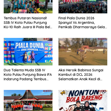
Tembus Putaran Nasional!
Final Piala Dunia 2026
SSB IV Koto Pulau Punjung
Spanyol Vs Argentina,
KU-10 Raih Juara III Piala Bela
Pemkab Dharmasraya Gelar
Negara 2026
Nobar Gratis Bertabur
Doorpres
Dua Talenta Muda SSB IV
Aksi Heroik Babinsa Sungai
Koto Pulau Punjung Bawa IFA
Kambut di DCL 2026:
Indarung Padang Tembus
Selamatkan Anak Kecil di
Final Piala Dunia Anak
Tengah Laga Sengit
Indonesia