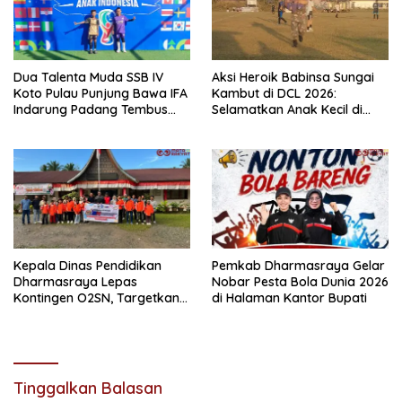
Dua Talenta Muda SSB IV
Aksi Heroik Babinsa Sungai
Koto Pulau Punjung Bawa IFA
Kambut di DCL 2026:
Indarung Padang Tembus
Selamatkan Anak Kecil di
Final Piala Dunia Anak
Tengah Laga Sengit
Indonesia
Kepala Dinas Pendidikan
Pemkab Dharmasraya Gelar
Dharmasraya Lepas
Nobar Pesta Bola Dunia 2026
Kontingen O2SN, Targetkan
di Halaman Kantor Bupati
Tiket ke Tingkat Nasional
Tinggalkan Balasan