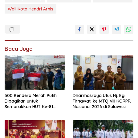
Wali Kota Hendri Arnis
Baca Juga
500 Bendera Merah Putih
Dharmasraya Utus Hj. Egi
Dibagikan untuk
Firnawati ke MTQ VIII KORPRI
Semarakkan HUT Ke-81
Nasional 2026 di Sulawesi
Kemerdekaan RI di
Selatan
Dharmasraya