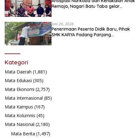
Antispasi Narkoba dan Kenakalan Anak
Remaja, Nagari Batu Taba gelar
festival Babaliak Ka Surau
Juni 26, 2026
Penerimaan Peserta Didik Baru, Pihak
SMK KARYA Padang Panjang
Promosikan ke Masyarakat Pabasko
Kategori
Mata Daerah
(1,881)
Mata Edukasi
(305)
Mata Ekonomi
(2,757)
Mata Internasional
(85)
Mata Kampus
(167)
Mata Kolumnis
(45)
Mata Nasional
(2,180)
Mata Berita
(1,497)