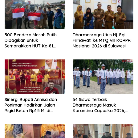
500 Bendera Merah Putih
Dharmasraya Utus Hj. Egi
Dibagikan untuk
Firnawati ke MTQ VIII KORPRI
Semarakkan HUT Ke-81
Nasional 2026 di Sulawesi
Kemerdekaan RI di
Selatan
Dharmasraya
Sinergi Bupati Annisa dan
54 Siswa Terbaik
Poniman Hadirkan Jalan
Dharmasraya Masuk
Rigid Beton Rp1,5 M, di
Karantina Capaska 2026,
Nagari Sungai Langkok
SMAN 1 Pulau Punjung
Warga Sampaikan Terima
Mendominasi
Kasih