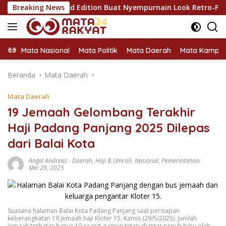
Langsung
r Limited Edition Buat Nyempurnain Look Retro-Future Lo
Breaking News
ke
konten
Mata Nasional
Mata Politik
Mata Daerah
Mata Kampu
Beranda
Mata Daerah
Mata Daerah
19 Jemaah Gelombang Terakhir
Haji Padang Panjang 2025 Dilepas
dari Balai Kota
Angel Andreas
-
Daerah
,
Haji & Umroh
,
Nasional
,
Pemerintahan
Mei 29, 2025
Suasana halaman Balai Kota Padang Panjang saat persiapan
keberangkatan 19 jemaah haji Kloter 15, Kamis (29/5/2025). Jumlah
jemaah terbatas hanya 19 orang, namun tetap diantar penuh haru oleh