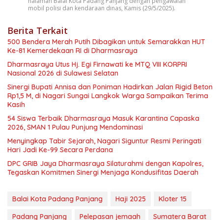
halaman Balai Kota Padang Panjang dengan pengawalan
mobil polisi dan kendaraan dinas, Kamis (29/5/2025).
Berita Terkait
500 Bendera Merah Putih Dibagikan untuk Semarakkan HUT
Ke-81 Kemerdekaan RI di Dharmasraya
Dharmasraya Utus Hj. Egi Firnawati ke MTQ VIII KORPRI
Nasional 2026 di Sulawesi Selatan
Sinergi Bupati Annisa dan Poniman Hadirkan Jalan Rigid Beton
Rp1,5 M, di Nagari Sungai Langkok Warga Sampaikan Terima
Kasih
54 Siswa Terbaik Dharmasraya Masuk Karantina Capaska
2026, SMAN 1 Pulau Punjung Mendominasi
Menyingkap Tabir Sejarah, Nagari Siguntur Resmi Peringati
Hari Jadi Ke-99 Secara Perdana
DPC GRIB Jaya Dharmasraya Silaturahmi dengan Kapolres,
Tegaskan Komitmen Sinergi Menjaga Kondusifitas Daerah
Balai Kota Padang Panjang
Haji 2025
Kloter 15
Padang Panjang
Pelepasan jemaah
Sumatera Barat