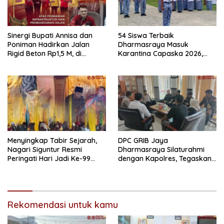
Sinergi Bupati Annisa dan
54 Siswa Terbaik
Poniman Hadirkan Jalan
Dharmasraya Masuk
Rigid Beton Rp1,5 M, di
Karantina Capaska 2026,
Nagari Sungai Langkok
SMAN 1 Pulau Punjung
Warga Sampaikan Terima
Mendominasi
Kasih
Menyingkap Tabir Sejarah,
DPC GRIB Jaya
Nagari Siguntur Resmi
Dharmasraya Silaturahmi
Peringati Hari Jadi Ke-99
dengan Kapolres, Tegaskan
Secara Perdana
Komitmen Sinergi Menjaga
Kondusifitas Daerah
Rekomendasi untuk kamu