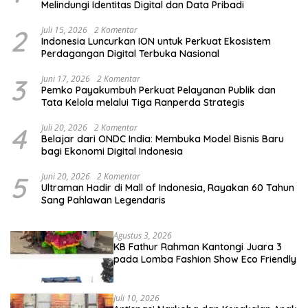
Melindungi Identitas Digital dan Data Pribadi
2
Juli 15, 2026
2 Komentar
Indonesia Luncurkan ION untuk Perkuat Ekosistem
Perdagangan Digital Terbuka Nasional
3
Juni 17, 2026
2 Komentar
Pemko Payakumbuh Perkuat Pelayanan Publik dan
Tata Kelola melalui Tiga Ranperda Strategis
4
Juli 20, 2026
2 Komentar
Belajar dari ONDC India: Membuka Model Bisnis Baru
bagi Ekonomi Digital Indonesia
5
Juni 20, 2026
2 Komentar
Ultraman Hadir di Mall of Indonesia, Rayakan 60 Tahun
Sang Pahlawan Legendaris
Agustus 3, 2026
KB Fathur Rahman Kantongi Juara 3
pada Lomba Fashion Show Eco Friendly
Juli 10, 2026