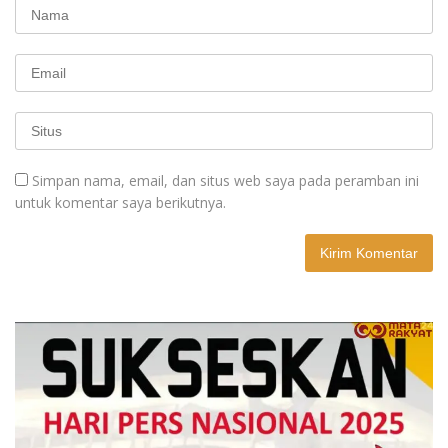
Simpan nama, email, dan situs web saya pada peramban ini
untuk komentar saya berikutnya.
A
l
t
e
r
n
a
t
i
v