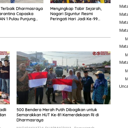
Mata
 Terbaik Dharmasraya
Menyingkap Tabir Sejarah,
arantina Capaska
Nagari Siguntur Resmi
Mat
AN 1 Pulau Punjung
Peringati Hari Jadi Ke-99
Mata
nasi
Secara Perdana
Mata
M
Mata
M
Mata
M
M
Unca
adli
500 Bendera Merah Putih Dibagikan untuk
dan
Semarakkan HUT Ke-81 Kemerdekaan RI di
Dharmasraya