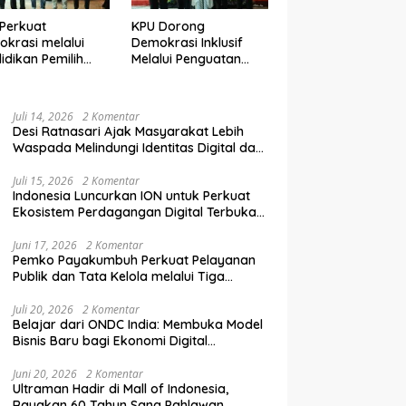
Perkuat
KPU Dorong
krasi melalui
Demokrasi Inklusif
idikan Pemilih
Melalui Penguatan
elanjutan bagi
Peran Perempuan
mpok Rentan,
dalam Pendidikan
inal, dan Pemula
Pemilih
Juli 14, 2026
2 Komentar
Desi Ratnasari Ajak Masyarakat Lebih
Waspada Melindungi Identitas Digital dan
Data Pribadi
Juli 15, 2026
2 Komentar
Indonesia Luncurkan ION untuk Perkuat
Ekosistem Perdagangan Digital Terbuka
Nasional
Juni 17, 2026
2 Komentar
Pemko Payakumbuh Perkuat Pelayanan
Publik dan Tata Kelola melalui Tiga
Ranperda Strategis
Juli 20, 2026
2 Komentar
Belajar dari ONDC India: Membuka Model
Bisnis Baru bagi Ekonomi Digital
Indonesia
Juni 20, 2026
2 Komentar
Ultraman Hadir di Mall of Indonesia,
Rayakan 60 Tahun Sang Pahlawan