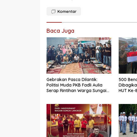
Komentar
Baca Juga
Gebrakan Pasca Dilantik:
500 Bend
Politisi Muda PKB Fadli Aulia
Dibagik
Serap Rintihan Warga Sungai
HUT Ke-8
Rumbai dan Koto Besar via
Dharmas
Reses