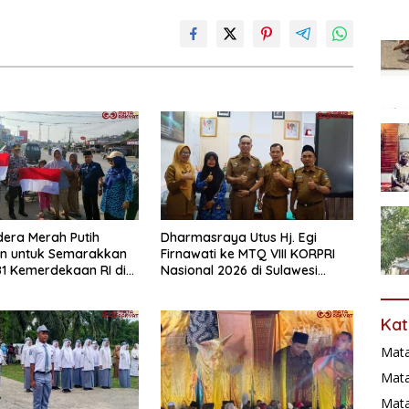
era Merah Putih
Dharmasraya Utus Hj. Egi
an untuk Semarakkan
Firnawati ke MTQ VIII KORPRI
1 Kemerdekaan RI di
Nasional 2026 di Sulawesi
raya
Selatan
Kat
Mat
Mata
Mat