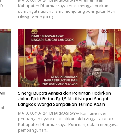
u
MATARAKYAT24, DHARMASRAYA –Pemerintah
RD
Kabupaten Dharmasraya terus menggelorakan
semangat nasionalisme menjelang peringatan Hari
Ulang Tahun (HUT)…
III
Sinergi Bupati Annisa dan Poniman Hadirkan
Jalan Rigid Beton Rp1,5 M, di Nagari Sungai
Langkok Warga Sampaikan Terima Kasih
rah
MATARAKYAT24, DHARMASRAYA- Komitmen dan
perjuangan nyata ditunjukkan oleh Anggota DPRD
Kabupaten Dharmasraya, Poniman, dalam mengawal
pembangunan…