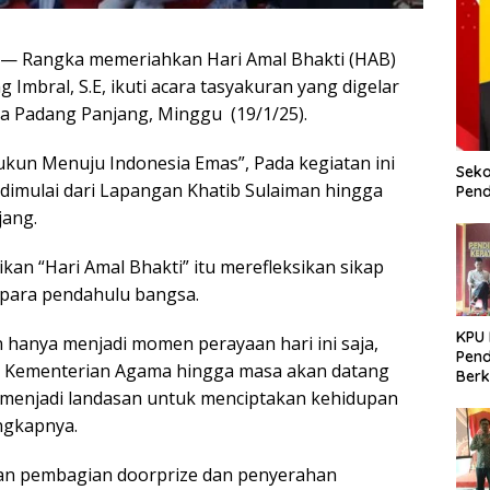
— Rangka memeriahkan Hari Amal Bhakti (HAB)
Imbral, S.E, ikuti acara tasyakuran yang digelar
a Padang Panjang, Minggu (19/1/25).
kun Menuju Indonesia Emas”, Pada kegiatan ini
Seko
 dimulai dari Lapangan Khatib Sulaiman hingga
Pend
jang.
n “Hari Amal Bhakti” itu merefleksikan sikap
 para pendahulu bangsa.
KPU
 hanya menjadi momen perayaan hari ini saja,
Pend
egis Kementerian Agama hingga masa akan datang
Berk
n menjadi landasan untuk menciptakan kehidupan
Meni
Dem
ngkapnya.
ngan pembagian doorprize dan penyerahan