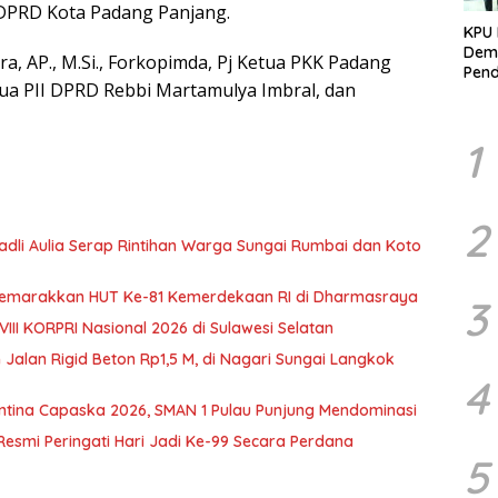
DPRD Kota Padang Panjang.
KPU 
Demo
a, AP., M.Si., Forkopimda, Pj Ketua PKK Padang
Pend
etua PII DPRD Rebbi Martamulya Imbral, dan
Berk
Kelo
Marj
1
2
 Fadli Aulia Serap Rintihan Warga Sungai Rumbai dan Koto
 Semarakkan HUT Ke-81 Kemerdekaan RI di Dharmasraya
3
III KORPRI Nasional 2026 di Sulawesi Selatan
 Jalan Rigid Beton Rp1,5 M, di Nagari Sungai Langkok
4
tina Capaska 2026, SMAN 1 Pulau Punjung Mendominasi
Resmi Peringati Hari Jadi Ke-99 Secara Perdana
5