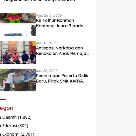
Legendaris
Agustus 3, 2026
KB Fathur Rahman
Kantongi Juara 3 pada
Lomba Fashion Show Eco
Friendly
Juli 10, 2026
Antispasi Narkoba dan
Kenakalan Anak Remaja,
Nagari Batu Taba gelar
festival Babaliak Ka
Surau
Juni 26, 2026
Penerimaan Peserta Didik
Baru, Pihak SMK KARYA
Padang Panjang
Promosikan ke
Masyarakat Pabasko
egori
a Daerah
(1,882)
 Edukasi
(305)
a Ekonomi
(2,761)