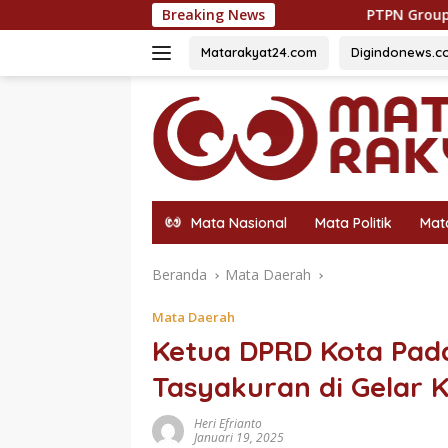
Langsung
Breaking News
PTPN Group melalui PTPN IV Regional
ke
konten
Matarakyat24.com
Digindonews.c
Mata Nasional
Mata Politik
Mat
Beranda
Mata Daerah
Mata Daerah
Ketua DPRD Kota Pad
Tasyakuran di Gelar
Heri Efrianto
Januari 19, 2025