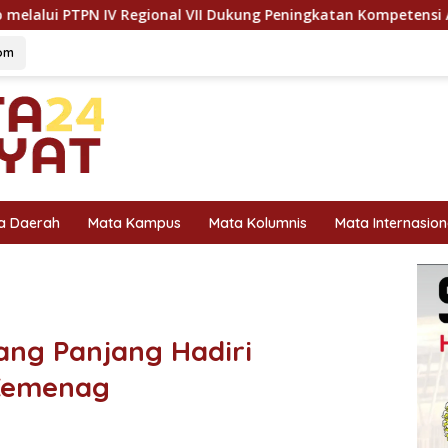
 VII Dukung Peningkatan Kompetensi Aparatur Perkebunan Lewa
om
a Daerah
Mata Kampus
Mata Kolumnis
Mata Internasion
ang Panjang Hadiri
 Kemenag