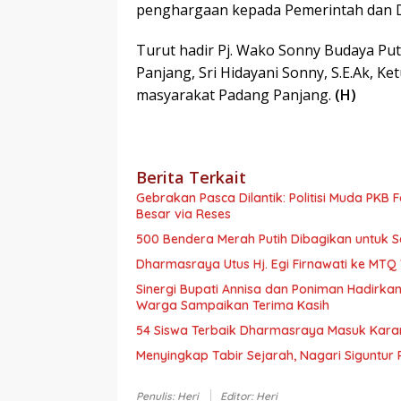
penghargaan kepada Pemerintah dan 
Turut hadir Pj. Wako Sonny Budaya Putr
Panjang, Sri Hidayani Sonny, S.E.Ak, K
masyarakat Padang Panjang.
(H)
Berita Terkait
Gebrakan Pasca Dilantik: Politisi Muda PKB
Besar via Reses
500 Bendera Merah Putih Dibagikan untuk
Dharmasraya Utus Hj. Egi Firnawati ke MTQ V
Sinergi Bupati Annisa dan Poniman Hadirkan
Warga Sampaikan Terima Kasih
54 Siswa Terbaik Dharmasraya Masuk Karan
Menyingkap Tabir Sejarah, Nagari Siguntur 
Penulis: Heri
Editor: Heri