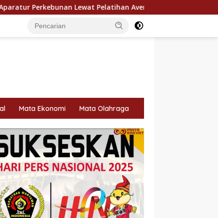
t Pelatihan Avenza Maps di Way Kanan
Perawatan LRT 
al
Mata Ekonomi
Mata Olahraga