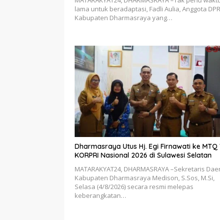
MATARAKYAT24, DHARMASRAYA –Tak perlu wakt
lama untuk beradaptasi, Fadli Aulia, Anggota DP
Kabupaten Dharmasraya yang…
Dharmasraya Utus Hj. Egi Firnawati ke MTQ V
KORPRI Nasional 2026 di Sulawesi Selatan
MATARAKYAT24, DHARMASRAYA –Sekretaris Dae
Kabupaten Dharmasraya Medison, S.Sos, M.Si,
Selasa (4/8/2026) secara resmi melepas
keberangkatan…