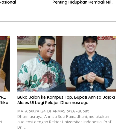
Nasional
Penting Hidupkan Kembali Nilai
Pendidikan Berbasis Keluarga
DPRD
Buka Jalan ke Kampus Top, Bupati Annisa Jajaki
tika
Akses UI bagi Pelajar Dharmasraya
MATARAKYAT24, DHARMASRAYA –Bupati
Dharmasraya, Annisa Suci Ramadhani, melakukan
ri
audiensi dengan Rektor Universitas Indonesia, Prof.
Dr….