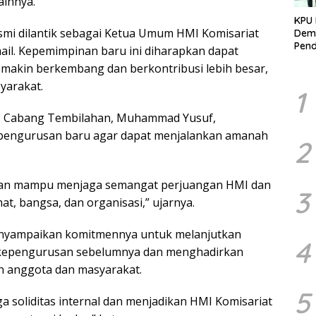
ainnya.
KPU 
smi dilantik sebagai Ketua Umum HMI Komisariat
Demo
Pend
ail. Kepemimpinan baru ini diharapkan dapat
Berk
makin berkembang dan berkontribusi lebih besar,
Kelo
Marj
yarakat.
1
 Cabang Tembilahan, Muhammad Yusuf,
engurusan baru agar dapat menjalankan amanah
2
pkan mampu menjaga semangat perjuangan HMI dan
3
t, bangsa, dan organisasi,” ujarnya.
enyampaikan komitmennya untuk melanjutkan
4
eh kepengurusan sebelumnya dan menghadirkan
n anggota dan masyarakat.
5
a soliditas internal dan menjadikan HMI Komisariat