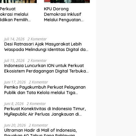
Perkuat
KPU Dorong
krasi melalui
Demokrasi Inklusif
idikan Pemilih
Melalui Penguatan
elanjutan bagi
Peran Perempuan
mpok Rentan,
dalam Pendidikan
inal, dan Pemula
Pemilih
Juli 14, 2026
2 Komentar
Desi Ratnasari Ajak Masyarakat Lebih
Waspada Melindungi Identitas Digital dan
Data Pribadi
Juli 15, 2026
2 Komentar
Indonesia Luncurkan ION untuk Perkuat
Ekosistem Perdagangan Digital Terbuka
Nasional
Juni 17, 2026
2 Komentar
Pemko Payakumbuh Perkuat Pelayanan
Publik dan Tata Kelola melalui Tiga
Ranperda Strategis
Juni 8, 2026
2 Komentar
Perkuat Konektivitas di Indonesia Timur,
MyRepublic Air Perluas Jangkauan di
Sulawesi
Juni 20, 2026
2 Komentar
Ultraman Hadir di Mall of Indonesia,
Rayakan 60 Tahun Sang Pahlawan