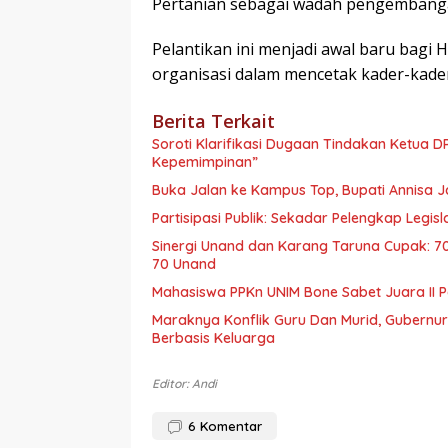
Pertanian sebagai wadah pengembangan
Pelantikan ini menjadi awal baru bagi
organisasi dalam mencetak kader-kader
Berita Terkait
Soroti Klarifikasi Dugaan Tindakan Ketua D
Kepemimpinan”
Buka Jalan ke Kampus Top, Bupati Annisa J
Partisipasi Publik: Sekadar Pelengkap Legis
Sinergi Unand dan Karang Taruna Cupak: 70 
70 Unand
Mahasiswa PPKn UNIM Bone Sabet Juara II Pe
Maraknya Konflik Guru Dan Murid, Gubernur 
Berbasis Keluarga
Editor: Andi
6
Komentar