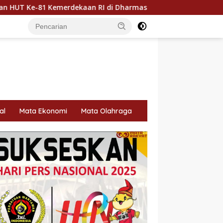
an RI di Dharmasraya
Dharmasraya Utus Hj. Egi Firnaw
al
Mata Ekonomi
Mata Olahraga