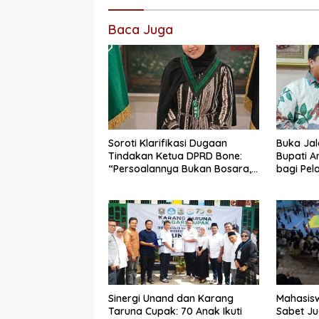
Baca Juga
Soroti Klarifikasi Dugaan
Buka Jal
Tindakan Ketua DPRD Bone:
Bupati A
“Persoalannya Bukan Bosara,
bagi Pel
Tetapi Etika Kepemimpinan”
Sinergi Unand dan Karang
Mahasis
Taruna Cupak: 70 Anak Ikuti
Sabet Jua