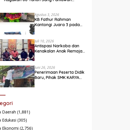
Legendaris
Agustus 3, 2026
KB Fathur Rahman
Kantongi Juara 3 pada
Lomba Fashion Show Eco
Friendly
Juli 10, 2026
Antispasi Narkoba dan
Kenakalan Anak Remaja,
Nagari Batu Taba gelar
festival Babaliak Ka
Surau
Juni 26, 2026
Penerimaan Peserta Didik
Baru, Pihak SMK KARYA
Padang Panjang
Promosikan ke
Masyarakat Pabasko
egori
a Daerah
(1,881)
 Edukasi
(305)
a Ekonomi
(2,756)