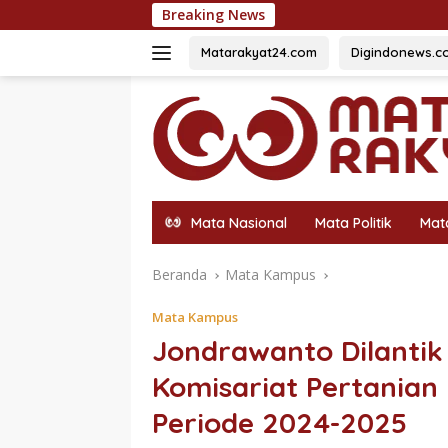
Langsung
Breaking News
500 Bendera 
ke
konten
Matarakyat24.com
Digindonews.c
Mata Nasional
Mata Politik
Mat
Beranda
Mata Kampus
Mata Kampus
Jondrawanto Dilanti
Komisariat Pertanian
Periode 2024-2025