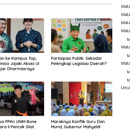
Mata
Mat
Mata
Mata
M
Mata
M
an ke Kampus Top,
Partisipasi Publik: Sekadar
Mata
nnisa Jajaki Akses UI
Pelengkap Legislasi Daerah?
ajar Dharmasraya
M
M
Unca
wa PPKn UNIM Bone
Maraknya Konflik Guru Dan
ra II Pencak Silat
Murid, Gubernur Mahyeldi