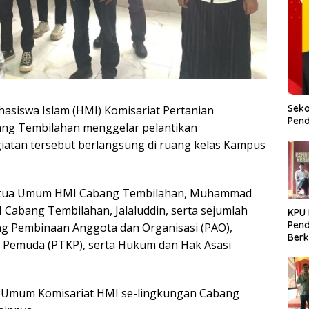
Seko
siswa Islam (HMI) Komisariat Pertanian
Pend
abang Tembilahan menggelar pelantikan
giatan tersebut berlangsung di ruang kelas Kampus
 Ketua Umum HMI Cabang Tembilahan, Muhammad
 Cabang Tembilahan, Jalaluddin, serta sejumlah
KPU
Pend
ang Pembinaan Anggota dan Organisasi (PAO),
Berk
 Pemuda (PTKP), serta Hukum dan Hak Asasi
Meni
Dem
tua Umum Komisariat HMI se-lingkungan Cabang