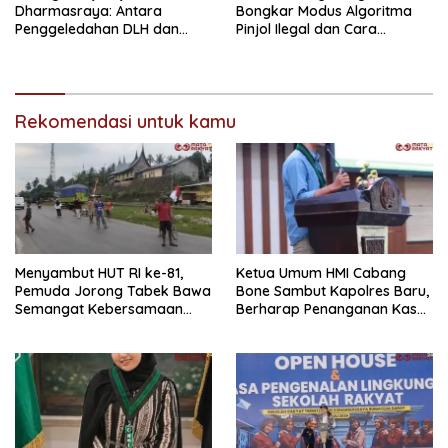
Dharmasraya: Antara
Bongkar Modus Algoritma
Penggeledahan DLH dan
Pinjol Ilegal dan Cara
“Tabir Misteri” Kasus Lama
Melindungi Data Pribadi
Rekomendasi untuk kamu
Menyambut HUT RI ke-81,
Ketua Umum HMI Cabang
Pemuda Jorong Tabek Bawa
Bone Sambut Kapolres Baru,
Semangat Kebersamaan
Berharap Penanganan Kasus
Lewat Pesta Rakyat
Dugaan Penganiayaan
Berjalan Profesional