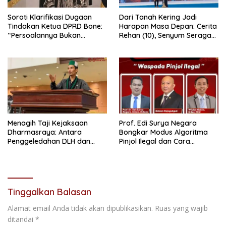
Soroti Klarifikasi Dugaan
Dari Tanah Kering Jadi
Tindakan Ketua DPRD Bone:
Harapan Masa Depan: Cerita
“Persoalannya Bukan
Rehan (10), Senyum Seragam
Bosara, Tetapi Etika
Pertama, dan Cita-Cita Jadi
Kepemimpinan”
Prajurit TNI
Menagih Taji Kejaksaan
Prof. Edi Surya Negara
Dharmasraya: Antara
Bongkar Modus Algoritma
Penggeledahan DLH dan
Pinjol Ilegal dan Cara
“Tabir Misteri” Kasus Lama
Melindungi Data Pribadi
Tinggalkan Balasan
Alamat email Anda tidak akan dipublikasikan.
Ruas yang wajib
ditandai
*