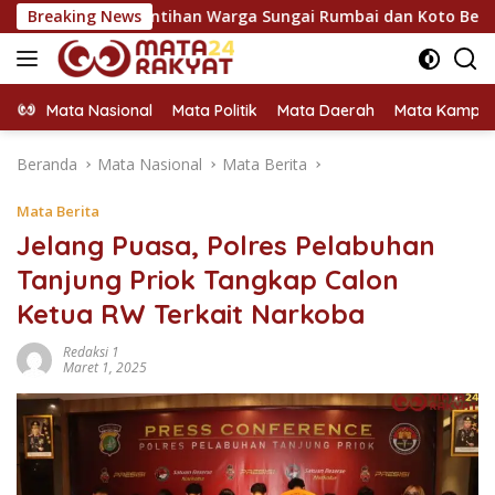
Langsung
erap Rintihan Warga Sungai Rumbai dan Koto Besar via Reses
Breaking News
ke
konten
Mata Nasional
Mata Politik
Mata Daerah
Mata Kampu
Beranda
Mata Nasional
Mata Berita
Mata Berita
Jelang Puasa, Polres Pelabuhan
Tanjung Priok Tangkap Calon
Ketua RW Terkait Narkoba
Redaksi 1
Maret 1, 2025