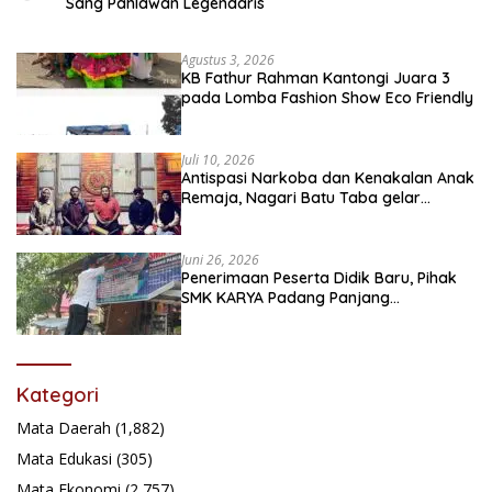
Sang Pahlawan Legendaris
Agustus 3, 2026
KB Fathur Rahman Kantongi Juara 3
pada Lomba Fashion Show Eco Friendly
Juli 10, 2026
Antispasi Narkoba dan Kenakalan Anak
Remaja, Nagari Batu Taba gelar
festival Babaliak Ka Surau
Juni 26, 2026
Penerimaan Peserta Didik Baru, Pihak
SMK KARYA Padang Panjang
Promosikan ke Masyarakat Pabasko
Kategori
Mata Daerah
(1,882)
Mata Edukasi
(305)
Mata Ekonomi
(2,757)