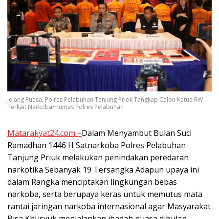
Jelang Puasa, Polres Pelabuhan Tanjung Priok Tangkap Calon Ketua RW
Terkait Narkoba/Humas Polres Pelabuhan
Matarakyat24.com –
Dalam Menyambut Bulan Suci
Ramadhan 1446 H Satnarkoba Polres Pelabuhan
Tanjung Priuk melakukan penindakan peredaran
narkotika Sebanyak 19 Tersangka Adapun upaya ini
dalam Rangka menciptakan lingkungan bebas
narkoba, serta berupaya keras untuk memutus mata
rantai jaringan narkoba internasional agar Masyarakat
Bisa Khusyuk menjalankan ibadah puasa dibulan