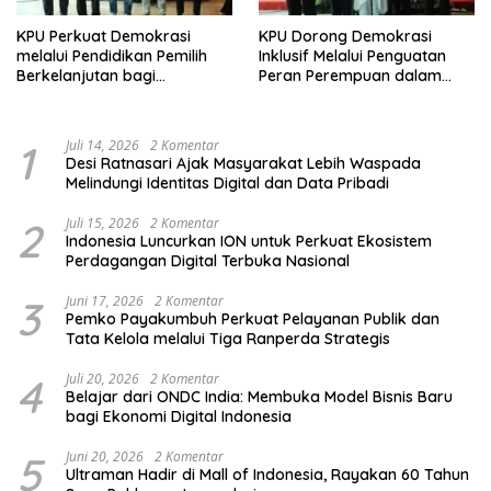
KPU Perkuat Demokrasi
KPU Dorong Demokrasi
melalui Pendidikan Pemilih
Inklusif Melalui Penguatan
Berkelanjutan bagi
Peran Perempuan dalam
Kelompok Rentan, Marjinal,
Pendidikan Pemilih
dan Pemula
1
Juli 14, 2026
2 Komentar
Desi Ratnasari Ajak Masyarakat Lebih Waspada
Melindungi Identitas Digital dan Data Pribadi
2
Juli 15, 2026
2 Komentar
Indonesia Luncurkan ION untuk Perkuat Ekosistem
Perdagangan Digital Terbuka Nasional
3
Juni 17, 2026
2 Komentar
Pemko Payakumbuh Perkuat Pelayanan Publik dan
Tata Kelola melalui Tiga Ranperda Strategis
4
Juli 20, 2026
2 Komentar
Belajar dari ONDC India: Membuka Model Bisnis Baru
bagi Ekonomi Digital Indonesia
5
Juni 20, 2026
2 Komentar
Ultraman Hadir di Mall of Indonesia, Rayakan 60 Tahun