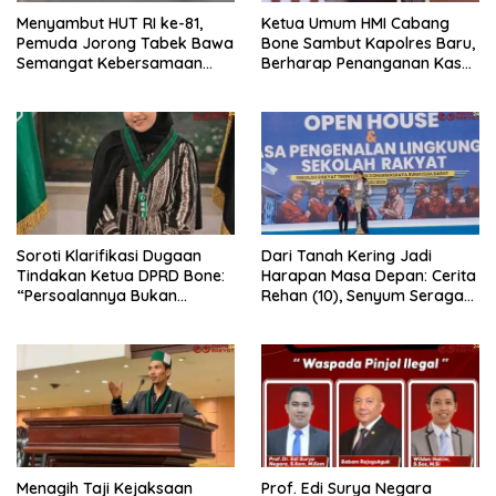
Menyambut HUT RI ke-81,
Ketua Umum HMI Cabang
Pemuda Jorong Tabek Bawa
Bone Sambut Kapolres Baru,
Semangat Kebersamaan
Berharap Penanganan Kasus
Lewat Pesta Rakyat
Dugaan Penganiayaan
Berjalan Profesional
Soroti Klarifikasi Dugaan
Dari Tanah Kering Jadi
Tindakan Ketua DPRD Bone:
Harapan Masa Depan: Cerita
“Persoalannya Bukan
Rehan (10), Senyum Seragam
Bosara, Tetapi Etika
Pertama, dan Cita-Cita Jadi
Kepemimpinan”
Prajurit TNI
Menagih Taji Kejaksaan
Prof. Edi Surya Negara