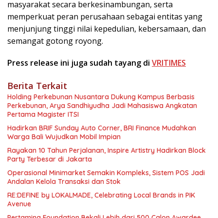
masyarakat secara berkesinambungan, serta
memperkuat peran perusahaan sebagai entitas yang
menjunjung tinggi nilai kepedulian, kebersamaan, dan
semangat gotong royong.
Press release ini juga sudah tayang di
VRITIMES
Berita Terkait
Holding Perkebunan Nusantara Dukung Kampus Berbasis
Perkebunan, Arya Sandhiyudha Jadi Mahasiswa Angkatan
Pertama Magister ITSI
Hadirkan BRIF Sunday Auto Corner, BRI Finance Mudahkan
Warga Bali Wujudkan Mobil Impian
Rayakan 10 Tahun Perjalanan, Inspire Artistry Hadirkan Block
Party Terbesar di Jakarta
Operasional Minimarket Semakin Kompleks, Sistem POS Jadi
Andalan Kelola Transaksi dan Stok
RE:DEFINE by LOKALMADE, Celebrating Local Brands in PIK
Avenue
Pertamina Foundation Bekali Lebih dari 500 Calon Awardee