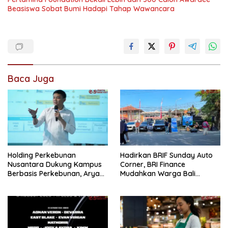
Beasiswa Sobat Bumi Hadapi Tahap Wawancara
Baca Juga
Holding Perkebunan
Hadirkan BRIF Sunday Auto
Nusantara Dukung Kampus
Corner, BRI Finance
Berbasis Perkebunan, Arya
Mudahkan Warga Bali
Sandhiyudha Jadi
Wujudkan Mobil Impian
Mahasiswa Angkatan
Pertama Magister ITSI