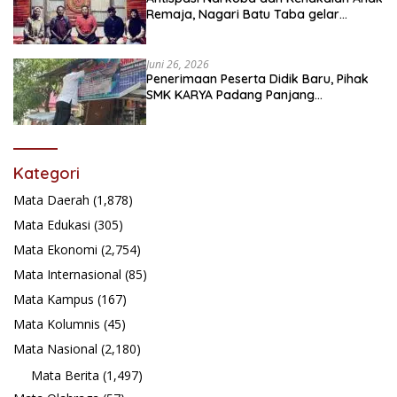
Remaja, Nagari Batu Taba gelar
festival Babaliak Ka Surau
Juni 26, 2026
Penerimaan Peserta Didik Baru, Pihak
SMK KARYA Padang Panjang
Promosikan ke Masyarakat Pabasko
Kategori
Mata Daerah
(1,878)
Mata Edukasi
(305)
Mata Ekonomi
(2,754)
Mata Internasional
(85)
Mata Kampus
(167)
Mata Kolumnis
(45)
Mata Nasional
(2,180)
Mata Berita
(1,497)