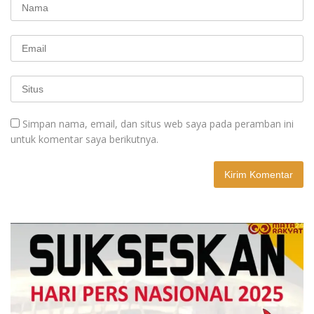
Simpan nama, email, dan situs web saya pada peramban ini
untuk komentar saya berikutnya.
A
l
t
e
r
n
a
t
i
v