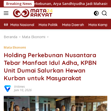
Langsung
s Perkebunan, Arya Sandhiyudha Jadi Mahasiswa Angkatan Per
Breaking News
ke
konten
Mata Nasional
Mata Politik
Mata Daerah
Mata Kampu
Beranda
Mata Ekonomi
Mata Ekonomi
Holding Perkebunan Nusantara
Tebar Manfaat Idul Adha, KPBN
Unit Dumai Salurkan Hewan
Kurban untuk Masyarakat
Vritimes
Juni 10, 2026