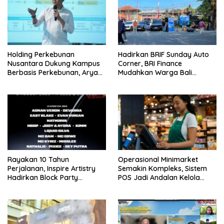
Holding Perkebunan
Hadirkan BRIF Sunday Auto
Nusantara Dukung Kampus
Corner, BRI Finance
Berbasis Perkebunan, Arya
Mudahkan Warga Bali
Sandhiyudha Jadi
Wujudkan Mobil Impian
Mahasiswa Angkatan
Pertama Magister ITSI
Rayakan 10 Tahun
Operasional Minimarket
Perjalanan, Inspire Artistry
Semakin Kompleks, Sistem
Hadirkan Block Party
POS Jadi Andalan Kelola
Terbesar di Jakarta
Transaksi dan Stok