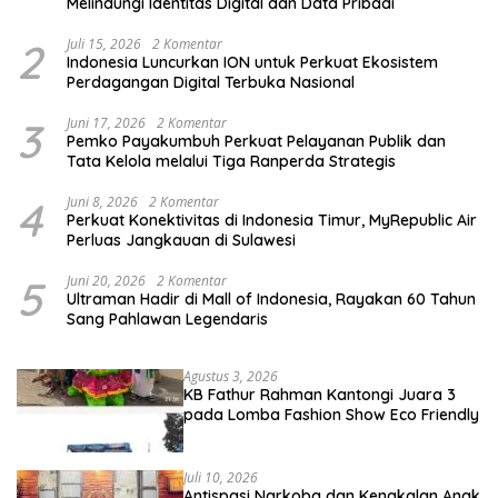
Melindungi Identitas Digital dan Data Pribadi
2
Juli 15, 2026
2 Komentar
Indonesia Luncurkan ION untuk Perkuat Ekosistem
Perdagangan Digital Terbuka Nasional
3
Juni 17, 2026
2 Komentar
Pemko Payakumbuh Perkuat Pelayanan Publik dan
Tata Kelola melalui Tiga Ranperda Strategis
4
Juni 8, 2026
2 Komentar
Perkuat Konektivitas di Indonesia Timur, MyRepublic Air
Perluas Jangkauan di Sulawesi
5
Juni 20, 2026
2 Komentar
Ultraman Hadir di Mall of Indonesia, Rayakan 60 Tahun
Sang Pahlawan Legendaris
Agustus 3, 2026
KB Fathur Rahman Kantongi Juara 3
pada Lomba Fashion Show Eco Friendly
Juli 10, 2026
Antispasi Narkoba dan Kenakalan Anak