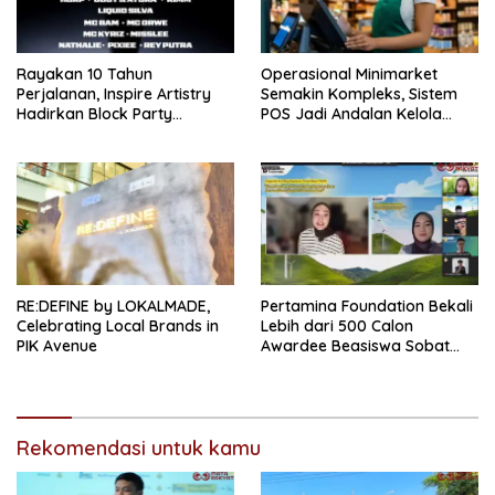
Rayakan 10 Tahun
Operasional Minimarket
Perjalanan, Inspire Artistry
Semakin Kompleks, Sistem
Hadirkan Block Party
POS Jadi Andalan Kelola
Terbesar di Jakarta
Transaksi dan Stok
RE:DEFINE by LOKALMADE,
Pertamina Foundation Bekali
Celebrating Local Brands in
Lebih dari 500 Calon
PIK Avenue
Awardee Beasiswa Sobat
Bumi Hadapi Tahap
Wawancara
Rekomendasi untuk kamu