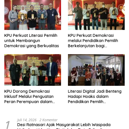
KPU Perkuat Literasi Pemilih
KPU Perkuat Demokrasi
untuk Membangun
melalui Pendidikan Pemilih
Demokrasi yang Berkualitas
Berkelanjutan bagi
Kelompok Rentan, Marjinal,
dan Pemula
KPU Dorong Demokrasi
Literasi Digital Jadi Benteng
Inklusif Melalui Penguatan
Hadapi Hoaks dalam
Peran Perempuan dalam
Pendidikan Pemilih
Pendidikan Pemilih
Berkelanjutan
1
Juli 14, 2026
2 Komentar
Desi Ratnasari Ajak Masyarakat Lebih Waspada