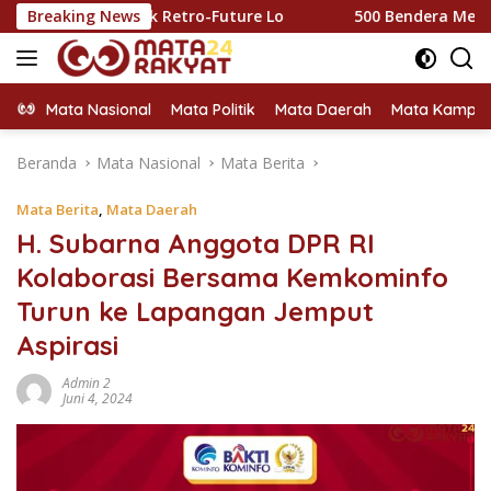
Langsung
Look Retro-Future Lo
Breaking News
500 Bendera Merah Putih Dibagik
ke
konten
Mata Nasional
Mata Politik
Mata Daerah
Mata Kampu
Beranda
Mata Nasional
Mata Berita
Mata Berita
,
Mata Daerah
H. Subarna Anggota DPR RI
Kolaborasi Bersama Kemkominfo
Turun ke Lapangan Jemput
Aspirasi
Admin 2
Juni 4, 2024