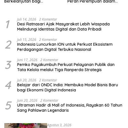
Berkelanjutan bagi
Peran Perempuan dalam
Kelompok Rentan, Marjinal,
Pendidikan Pemilih
dan Pemula
1
Juli 14, 2026
2 Komentar
Desi Ratnasari Ajak Masyarakat Lebih Waspada
Melindungi Identitas Digital dan Data Pribadi
2
Juli 15, 2026
2 Komentar
Indonesia Luncurkan ION untuk Perkuat Ekosistem
Perdagangan Digital Terbuka Nasional
3
Juni 17, 2026
2 Komentar
Pemko Payakumbuh Perkuat Pelayanan Publik dan
Tata Kelola melalui Tiga Ranperda Strategis
4
Juli 20, 2026
2 Komentar
Belajar dari ONDC India: Membuka Model Bisnis Baru
bagi Ekonomi Digital Indonesia
5
Juni 20, 2026
2 Komentar
Ultraman Hadir di Mall of Indonesia, Rayakan 60 Tahun
Sang Pahlawan Legendaris
Agustus 3, 2026