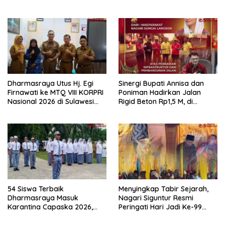
Rumbai dan Koto Besar via
Kemerdekaan RI di
Reses
Dharmasraya
Dharmasraya Utus Hj. Egi
Sinergi Bupati Annisa dan
Firnawati ke MTQ VIII KORPRI
Poniman Hadirkan Jalan
Nasional 2026 di Sulawesi
Rigid Beton Rp1,5 M, di
Selatan
Nagari Sungai Langkok
Warga Sampaikan Terima
Kasih
54 Siswa Terbaik
Menyingkap Tabir Sejarah,
Dharmasraya Masuk
Nagari Siguntur Resmi
Karantina Capaska 2026,
Peringati Hari Jadi Ke-99
SMAN 1 Pulau Punjung
Secara Perdana
Mendominasi