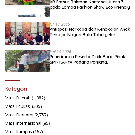
KB Fathur Rahman Kantongi Juara 3
pada Lomba Fashion Show Eco Friendly
Juli 10, 2026
Antispasi Narkoba dan Kenakalan Anak
Remaja, Nagari Batu Taba gelar
festival Babaliak Ka Surau
Juni 26, 2026
Penerimaan Peserta Didik Baru, Pihak
SMK KARYA Padang Panjang
Promosikan ke Masyarakat Pabasko
Kategori
Mata Daerah
(1,882)
Mata Edukasi
(305)
Mata Ekonomi
(2,757)
Mata Internasional
(85)
Mata Kampus
(167)