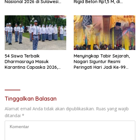
Nasional 2026 di Sulawesi
Rigid Beton Rp1,5 M, di
Selatan
Nagari Sungai Langkok
Warga Sampaikan Terima
Kasih
54 Siswa Terbaik
Menyingkap Tabir Sejarah,
Dharmasraya Masuk
Nagari Siguntur Resmi
Karantina Capaska 2026,
Peringati Hari Jadi Ke-99
SMAN 1 Pulau Punjung
Secara Perdana
Mendominasi
Tinggalkan Balasan
Alamat email Anda tidak akan dipublikasikan.
Ruas yang wajib
ditandai
*