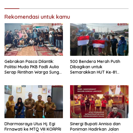
Rekomendasi untuk kamu
Gebrakan Pasca Dilantik:
500 Bendera Merah Putih
Politisi Muda PKB Fadli Aulia
Dibagikan untuk
Serap Rintihan Warga Sungai
Semarakkan HUT Ke-81
Rumbai dan Koto Besar via
Kemerdekaan RI di
Reses
Dharmasraya
Dharmasraya Utus Hj. Egi
Sinergi Bupati Annisa dan
Firnawati ke MTQ VIII KORPRI
Poniman Hadirkan Jalan