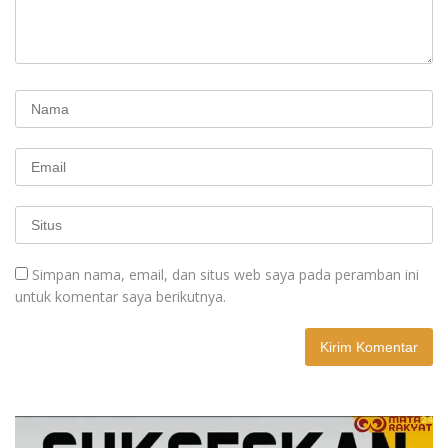
Simpan nama, email, dan situs web saya pada peramban ini
untuk komentar saya berikutnya.
A
l
t
e
r