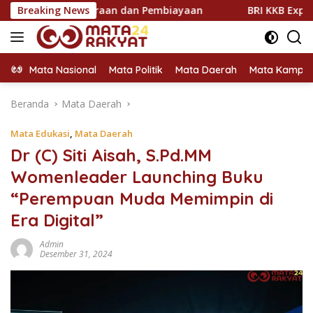
Langsung
Kendaraan dan Pembiayaan
Breaking News
BRI KKB Expo Hadir di Sum
ke
konten
Mata Nasional
Mata Politik
Mata Daerah
Mata Kampu
Beranda
Mata Daerah
Mata Edukasi
,
Mata Daerah
Dr (C) Siti Aisah, S.Pd.MM
Womenleader Launching Buku
“Perempuan Muda Memimpin di
Era Digital”
Admin
Desember 31, 2024