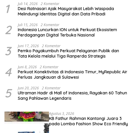
1
Juli 14, 2026
2 Komentar
Desi Ratnasari Ajak Masyarakat Lebih Waspada
Melindungi Identitas Digital dan Data Pribadi
2
Juli 15, 2026
2 Komentar
Indonesia Luncurkan ION untuk Perkuat Ekosistem
Perdagangan Digital Terbuka Nasional
3
Juni 17, 2026
2 Komentar
Pemko Payakumbuh Perkuat Pelayanan Publik dan
Tata Kelola melalui Tiga Ranperda Strategis
4
Juni 8, 2026
2 Komentar
Perkuat Konektivitas di Indonesia Timur, MyRepublic Air
Perluas Jangkauan di Sulawesi
5
Juni 20, 2026
2 Komentar
Ultraman Hadir di Mall of Indonesia, Rayakan 60 Tahun
Sang Pahlawan Legendaris
Agustus 3, 2026
KB Fathur Rahman Kantongi Juara 3
pada Lomba Fashion Show Eco Friendly