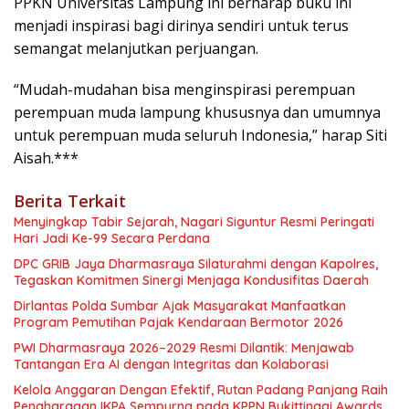
PPKN Universitas Lampung ini berharap buku ini
menjadi inspirasi bagi dirinya sendiri untuk terus
semangat melanjutkan perjuangan.
“Mudah-mudahan bisa menginspirasi perempuan
perempuan muda lampung khususnya dan umumnya
untuk perempuan muda seluruh Indonesia,” harap Siti
Aisah.***
Berita Terkait
Menyingkap Tabir Sejarah, Nagari Siguntur Resmi Peringati
Hari Jadi Ke-99 Secara Perdana
DPC GRIB Jaya Dharmasraya Silaturahmi dengan Kapolres,
Tegaskan Komitmen Sinergi Menjaga Kondusifitas Daerah
Dirlantas Polda Sumbar Ajak Masyarakat Manfaatkan
Program Pemutihan Pajak Kendaraan Bermotor 2026
PWI Dharmasraya 2026–2029 Resmi Dilantik: Menjawab
Tantangan Era AI dengan Integritas dan Kolaborasi
Kelola Anggaran Dengan Efektif, Rutan Padang Panjang Raih
Penghargaan IKPA Sempurna pada KPPN Bukittinggi Awards