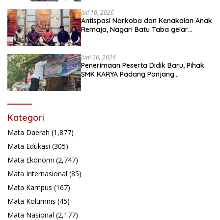
Juli 10, 2026
Antispasi Narkoba dan Kenakalan Anak
Remaja, Nagari Batu Taba gelar
festival Babaliak Ka Surau
Juni 26, 2026
Penerimaan Peserta Didik Baru, Pihak
SMK KARYA Padang Panjang
Promosikan ke Masyarakat Pabasko
Kategori
Mata Daerah
(1,877)
Mata Edukasi
(305)
Mata Ekonomi
(2,747)
Mata Internasional
(85)
Mata Kampus
(167)
Mata Kolumnis
(45)
Mata Nasional
(2,177)