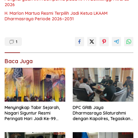
2026
H. Marlon Martua Resmi Terpilih Jadi Ketua LKAAM
Dharmasraya Periode 2026–2031
1
Baca Juga
Menyingkap Tabir Sejarah,
DPC GRIB Jaya
Nagari Siguntur Resmi
Dharmasraya Silaturahmi
Peringati Hari Jadi Ke-99
dengan Kapolres, Tegaskan
Secara Perdana
Komitmen Sinergi Menjaga
Kondusifitas Daerah