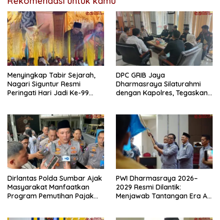
Rekomendasi untuk kamu
Menyingkap Tabir Sejarah,
DPC GRIB Jaya
Nagari Siguntur Resmi
Dharmasraya Silaturahmi
Peringati Hari Jadi Ke-99
dengan Kapolres, Tegaskan
Secara Perdana
Komitmen Sinergi Menjaga
Kondusifitas Daerah
Dirlantas Polda Sumbar Ajak
PWI Dharmasraya 2026–
Masyarakat Manfaatkan
2029 Resmi Dilantik:
Program Pemutihan Pajak
Menjawab Tantangan Era AI
Kendaraan Bermotor 2026
dengan Integritas dan
Kolaborasi