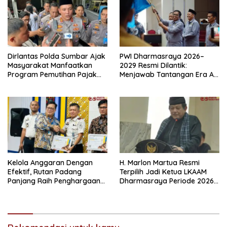
Dirlantas Polda Sumbar Ajak
PWI Dharmasraya 2026–
Masyarakat Manfaatkan
2029 Resmi Dilantik:
Program Pemutihan Pajak
Menjawab Tantangan Era AI
Kendaraan Bermotor 2026
dengan Integritas dan
Kolaborasi
Kelola Anggaran Dengan
H. Marlon Martua Resmi
Efektif, Rutan Padang
Terpilih Jadi Ketua LKAAM
Panjang Raih Penghargaan
Dharmasraya Periode 2026–
IKPA Sempurna pada KPPN
2031
Bukittinggi Awards 2026