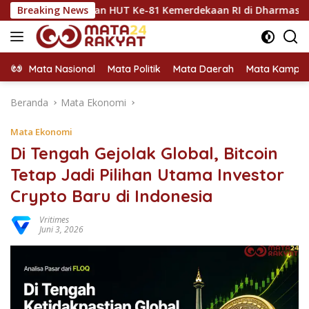
Langsung
marakkan HUT Ke-81 Kemerdekaan RI di Dharmasraya
Breaking News
Dh
ke
konten
Mata Nasional
Mata Politik
Mata Daerah
Mata Kampu
Beranda
Mata Ekonomi
Mata Ekonomi
Di Tengah Gejolak Global, Bitcoin
Tetap Jadi Pilihan Utama Investor
Crypto Baru di Indonesia
Vritimes
Juni 3, 2026