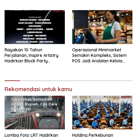
Sandhiyudha Jadi
Wujudkan Mobil Impian
Mahasiswa Angkatan
Pertama Magister ITSI
Rayakan 10 Tahun
Operasional Minimarket
Perjalanan, Inspire Artistry
Semakin Kompleks, Sistem
Hadirkan Block Party
POS Jadi Andalan Kelola
Terbesar di Jakarta
Transaksi dan Stok
Rekomendasi untuk kamu
Lomba Foto LRT Hadirkan
Holding Perkebunan