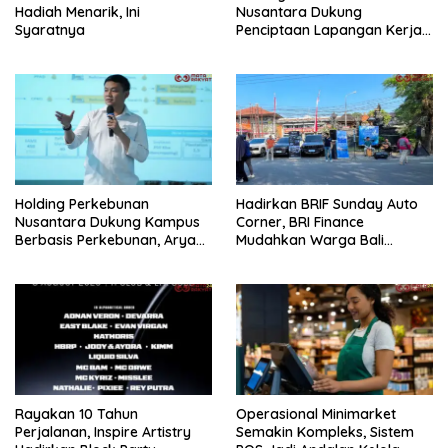
Hadiah Menarik, Ini
Nusantara Dukung
Syaratnya
Penciptaan Lapangan Kerja,
PTPN I Serap 15–20 Ribu
Pekerja di Pabrik Tembakau
Holding Perkebunan
Hadirkan BRIF Sunday Auto
Nusantara Dukung Kampus
Corner, BRI Finance
Berbasis Perkebunan, Arya
Mudahkan Warga Bali
Sandhiyudha Jadi
Wujudkan Mobil Impian
Mahasiswa Angkatan
Pertama Magister ITSI
Rayakan 10 Tahun
Operasional Minimarket
Perjalanan, Inspire Artistry
Semakin Kompleks, Sistem