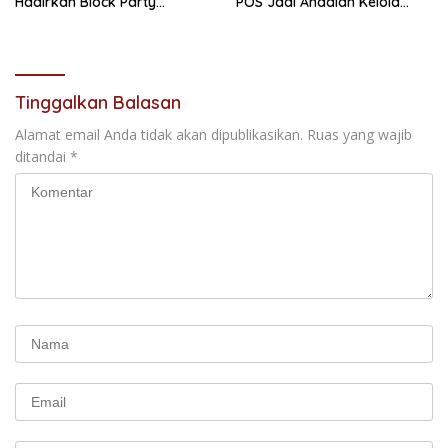
Hadirkan Block Party
POS Jadi Andalan Kelola
Terbesar di Jakarta
Transaksi dan Stok
Tinggalkan Balasan
Alamat email Anda tidak akan dipublikasikan.
Ruas yang wajib
ditandai
*