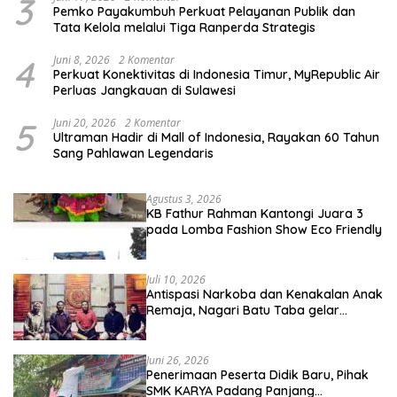
3
Pemko Payakumbuh Perkuat Pelayanan Publik dan
Tata Kelola melalui Tiga Ranperda Strategis
4
Juni 8, 2026
2 Komentar
Perkuat Konektivitas di Indonesia Timur, MyRepublic Air
Perluas Jangkauan di Sulawesi
5
Juni 20, 2026
2 Komentar
Ultraman Hadir di Mall of Indonesia, Rayakan 60 Tahun
Sang Pahlawan Legendaris
Agustus 3, 2026
KB Fathur Rahman Kantongi Juara 3
pada Lomba Fashion Show Eco Friendly
Juli 10, 2026
Antispasi Narkoba dan Kenakalan Anak
Remaja, Nagari Batu Taba gelar
festival Babaliak Ka Surau
Juni 26, 2026
Penerimaan Peserta Didik Baru, Pihak
SMK KARYA Padang Panjang