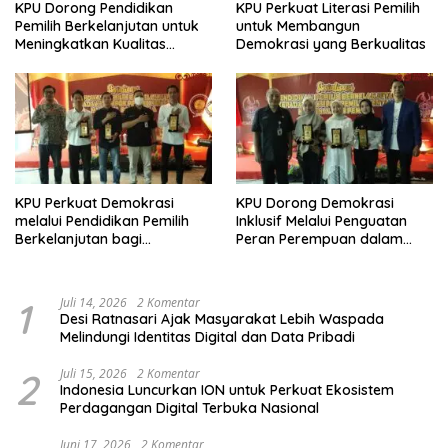
KPU Dorong Pendidikan
KPU Perkuat Literasi Pemilih
Pemilih Berkelanjutan untuk
untuk Membangun
Meningkatkan Kualitas
Demokrasi yang Berkualitas
Demokrasi
KPU Perkuat Demokrasi
KPU Dorong Demokrasi
melalui Pendidikan Pemilih
Inklusif Melalui Penguatan
Berkelanjutan bagi
Peran Perempuan dalam
Kelompok Rentan, Marjinal,
Pendidikan Pemilih
dan Pemula
1
Juli 14, 2026
2 Komentar
Desi Ratnasari Ajak Masyarakat Lebih Waspada
Melindungi Identitas Digital dan Data Pribadi
2
Juli 15, 2026
2 Komentar
Indonesia Luncurkan ION untuk Perkuat Ekosistem
Perdagangan Digital Terbuka Nasional
Juni 17, 2026
2 Komentar