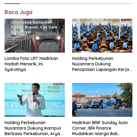
Baca Juga
Lomba Foto LRT Hadirkan
Holding Perkebunan
Hadiah Menarik, Ini
Nusantara Dukung
Syaratnya
Penciptaan Lapangan Kerja,
PTPN I Serap 15–20 Ribu
Pekerja di Pabrik Tembakau
Holding Perkebunan
Hadirkan BRIF Sunday Auto
Nusantara Dukung Kampus
Corner, BRI Finance
Berbasis Perkebunan, Arya
Mudahkan Warga Bali