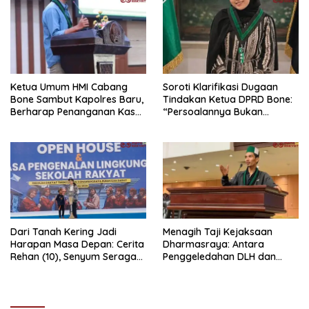
Ketua Umum HMI Cabang
Soroti Klarifikasi Dugaan
Bone Sambut Kapolres Baru,
Tindakan Ketua DPRD Bone:
Berharap Penanganan Kasus
“Persoalannya Bukan
Dugaan Penganiayaan
Bosara, Tetapi Etika
Berjalan Profesional
Kepemimpinan”
Dari Tanah Kering Jadi
Menagih Taji Kejaksaan
Harapan Masa Depan: Cerita
Dharmasraya: Antara
Rehan (10), Senyum Seragam
Penggeledahan DLH dan
Pertama, dan Cita-Cita Jadi
“Tabir Misteri” Kasus Lama
Prajurit TNI