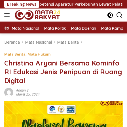
Langsung
ompetensi Aparatur Perkebunan Lewat Pelatihan Avenza Maps 
Breaking News
ke
konten
Mata Nasional
Mata Politik
Mata Daerah
Mata Kampu
Beranda
Mata Nasional
Mata Berita
Mata Berita
,
Mata Hukum
Christina Aryani Bersama Kominfo
RI Edukasi Jenis Penipuan di Ruang
Digital
Admin 2
Maret 25, 2024