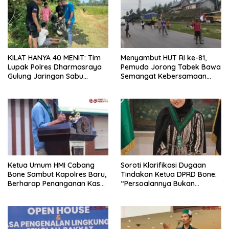
KILAT HANYA 40 MENIT: Tim
Menyambut HUT RI ke-81,
Lupak Polres Dharmasraya
Pemuda Jorong Tabek Bawa
Gulung Jaringan Sabu
Semangat Kebersamaan
Perkebunan Sawit Sitiung!
Lewat Pesta Rakyat
Ketua Umum HMI Cabang
Soroti Klarifikasi Dugaan
Bone Sambut Kapolres Baru,
Tindakan Ketua DPRD Bone:
Berharap Penanganan Kasus
“Persoalannya Bukan
Dugaan Penganiayaan
Bosara, Tetapi Etika
Berjalan Profesional
Kepemimpinan”