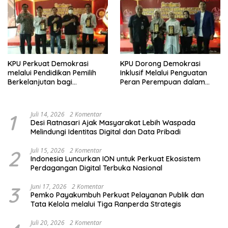
KPU Perkuat Demokrasi
KPU Dorong Demokrasi
melalui Pendidikan Pemilih
Inklusif Melalui Penguatan
Berkelanjutan bagi
Peran Perempuan dalam
Kelompok Rentan, Marjinal,
Pendidikan Pemilih
dan Pemula
1
Juli 14, 2026
2 Komentar
Desi Ratnasari Ajak Masyarakat Lebih Waspada
Melindungi Identitas Digital dan Data Pribadi
2
Juli 15, 2026
2 Komentar
Indonesia Luncurkan ION untuk Perkuat Ekosistem
Perdagangan Digital Terbuka Nasional
3
Juni 17, 2026
2 Komentar
Pemko Payakumbuh Perkuat Pelayanan Publik dan
Tata Kelola melalui Tiga Ranperda Strategis
Juli 20, 2026
2 Komentar