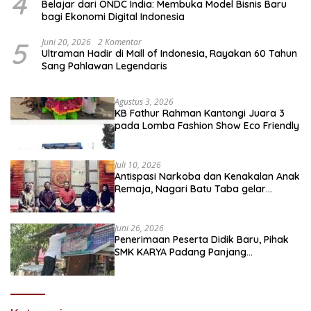
4
Belajar dari ONDC India: Membuka Model Bisnis Baru
bagi Ekonomi Digital Indonesia
5
Juni 20, 2026
2 Komentar
Ultraman Hadir di Mall of Indonesia, Rayakan 60 Tahun
Sang Pahlawan Legendaris
Agustus 3, 2026
KB Fathur Rahman Kantongi Juara 3
pada Lomba Fashion Show Eco Friendly
Juli 10, 2026
Antispasi Narkoba dan Kenakalan Anak
Remaja, Nagari Batu Taba gelar
festival Babaliak Ka Surau
Juni 26, 2026
Penerimaan Peserta Didik Baru, Pihak
SMK KARYA Padang Panjang
Promosikan ke Masyarakat Pabasko