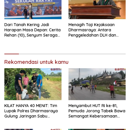
Dari Tanah Kering Jadi
Menagih Taji Kejaksaan
Harapan Masa Depan: Cerita
Dharmasraya: Antara
Rehan (10), Senyum Seragam
Penggeledahan DLH dan
Pertama, dan Cita-Cita Jadi
“Tabir Misteri” Kasus Lama
Prajurit TNI
Rekomendasi untuk kamu
KILAT HANYA 40 MENIT: Tim
Menyambut HUT RI ke-81,
Lupak Polres Dharmasraya
Pemuda Jorong Tabek Bawa
Gulung Jaringan Sabu
Semangat Kebersamaan
Perkebunan Sawit Sitiung!
Lewat Pesta Rakyat