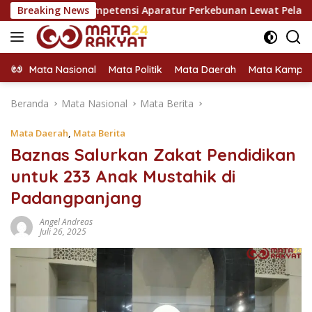
Langsung
n Kompetensi Aparatur Perkebunan Lewat Pelatihan Avenza Map
Breaking News
ke
konten
Mata Nasional
Mata Politik
Mata Daerah
Mata Kampu
Beranda
Mata Nasional
Mata Berita
Mata Daerah
,
Mata Berita
Baznas Salurkan Zakat Pendidikan
untuk 233 Anak Mustahik di
Padangpanjang
Angel Andreas
Juli 26, 2025