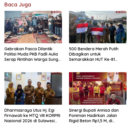
Baca Juga
Gebrakan Pasca Dilantik:
500 Bendera Merah Putih
Politisi Muda PKB Fadli Aulia
Dibagikan untuk
Serap Rintihan Warga Sungai
Semarakkan HUT Ke-81
Rumbai dan Koto Besar via
Kemerdekaan RI di
Reses
Dharmasraya
Dharmasraya Utus Hj. Egi
Sinergi Bupati Annisa dan
Firnawati ke MTQ VIII KORPRI
Poniman Hadirkan Jalan
Nasional 2026 di Sulawesi
Rigid Beton Rp1,5 M, di
Selatan
Nagari Sungai Langkok