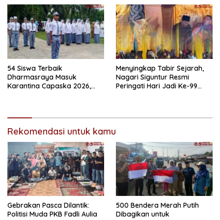
Warga Sampaikan Terima
Kasih
54 Siswa Terbaik
Menyingkap Tabir Sejarah,
Dharmasraya Masuk
Nagari Siguntur Resmi
Karantina Capaska 2026,
Peringati Hari Jadi Ke-99
SMAN 1 Pulau Punjung
Secara Perdana
Mendominasi
Rekomendasi untuk kamu
Gebrakan Pasca Dilantik:
500 Bendera Merah Putih
Politisi Muda PKB Fadli Aulia
Dibagikan untuk