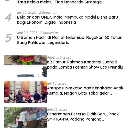
Tata Kelola melalui Tiga Ranperda Strategis
4
Juli 20, 2026
2 Komentar
Belajar dari ONDC India: Membuka Model Bisnis Baru
bagi Ekonomi Digital Indonesia
5
Juni 20, 2026
2 Komentar
Ultraman Hadir di Mall of Indonesia, Rayakan 60 Tahun
Sang Pahlawan Legendaris
Agustus 3, 2026
KB Fathur Rahman Kantongi Juara 3
pada Lomba Fashion Show Eco Friendly
Juli 10, 2026
Antispasi Narkoba dan Kenakalan Anak
Remaja, Nagari Batu Taba gelar
festival Babaliak Ka Surau
Juni 26, 2026
Penerimaan Peserta Didik Baru, Pihak
SMK KARYA Padang Panjang
Promosikan ke Masyarakat Pabasko