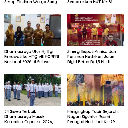
Serap Rintihan Warga Sungai
Semarakkan HUT Ke-81
Rumbai dan Koto Besar via
Kemerdekaan RI di
Reses
Dharmasraya
Dharmasraya Utus Hj. Egi
Sinergi Bupati Annisa dan
Firnawati ke MTQ VIII KORPRI
Poniman Hadirkan Jalan
Nasional 2026 di Sulawesi
Rigid Beton Rp1,5 M, di
Selatan
Nagari Sungai Langkok
Warga Sampaikan Terima
Kasih
54 Siswa Terbaik
Menyingkap Tabir Sejarah,
Dharmasraya Masuk
Nagari Siguntur Resmi
Karantina Capaska 2026,
Peringati Hari Jadi Ke-99
SMAN 1 Pulau Punjung
Secara Perdana