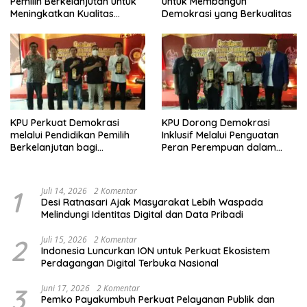
Pemilih Berkelanjutan untuk
untuk Membangun
Meningkatkan Kualitas
Demokrasi yang Berkualitas
Demokrasi
KPU Perkuat Demokrasi
KPU Dorong Demokrasi
melalui Pendidikan Pemilih
Inklusif Melalui Penguatan
Berkelanjutan bagi
Peran Perempuan dalam
Kelompok Rentan, Marjinal,
Pendidikan Pemilih
dan Pemula
1
Juli 14, 2026
2 Komentar
Desi Ratnasari Ajak Masyarakat Lebih Waspada
Melindungi Identitas Digital dan Data Pribadi
2
Juli 15, 2026
2 Komentar
Indonesia Luncurkan ION untuk Perkuat Ekosistem
Perdagangan Digital Terbuka Nasional
3
Juni 17, 2026
2 Komentar
Pemko Payakumbuh Perkuat Pelayanan Publik dan