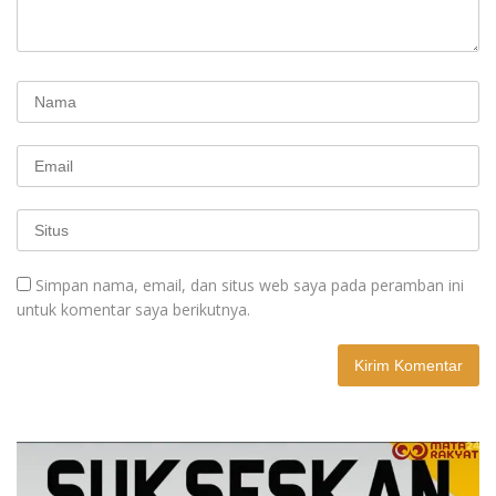
Simpan nama, email, dan situs web saya pada peramban ini
untuk komentar saya berikutnya.
A
l
t
e
r
n