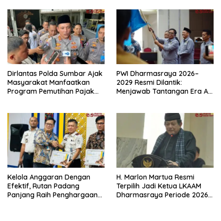
Kondusifitas Daerah
Dirlantas Polda Sumbar Ajak
PWI Dharmasraya 2026–
Masyarakat Manfaatkan
2029 Resmi Dilantik:
Program Pemutihan Pajak
Menjawab Tantangan Era AI
Kendaraan Bermotor 2026
dengan Integritas dan
Kolaborasi
Kelola Anggaran Dengan
H. Marlon Martua Resmi
Efektif, Rutan Padang
Terpilih Jadi Ketua LKAAM
Panjang Raih Penghargaan
Dharmasraya Periode 2026–
IKPA Sempurna pada KPPN
2031
Bukittinggi Awards 2026