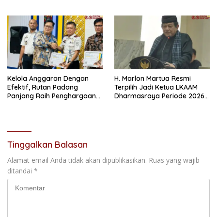
Kendaraan Bermotor 2026
dengan Integritas dan
Kolaborasi
Kelola Anggaran Dengan
H. Marlon Martua Resmi
Efektif, Rutan Padang
Terpilih Jadi Ketua LKAAM
Panjang Raih Penghargaan
Dharmasraya Periode 2026–
IKPA Sempurna pada KPPN
2031
Bukittinggi Awards 2026
Tinggalkan Balasan
Alamat email Anda tidak akan dipublikasikan.
Ruas yang wajib
ditandai
*