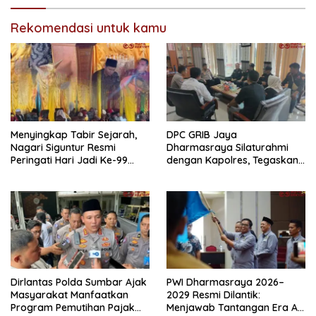
Rekomendasi untuk kamu
Menyingkap Tabir Sejarah,
DPC GRIB Jaya
Nagari Siguntur Resmi
Dharmasraya Silaturahmi
Peringati Hari Jadi Ke-99
dengan Kapolres, Tegaskan
Secara Perdana
Komitmen Sinergi Menjaga
Kondusifitas Daerah
Dirlantas Polda Sumbar Ajak
PWI Dharmasraya 2026–
Masyarakat Manfaatkan
2029 Resmi Dilantik:
Program Pemutihan Pajak
Menjawab Tantangan Era AI