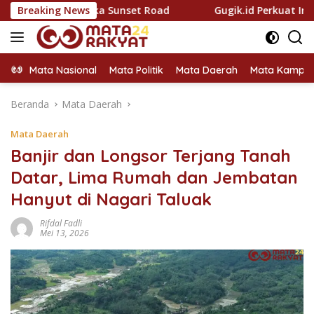
Langsung
namika Sunset Road
Breaking News
Gugik.id Perkuat Infrastruktur IT N
ke
konten
Mata Nasional
Mata Politik
Mata Daerah
Mata Kampu
Beranda
Mata Daerah
Mata Daerah
Banjir dan Longsor Terjang Tanah
Datar, Lima Rumah dan Jembatan
Hanyut di Nagari Taluak
Rifdal Fadli
Mei 13, 2026