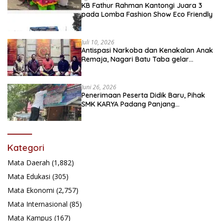
KB Fathur Rahman Kantongi Juara 3
pada Lomba Fashion Show Eco Friendly
Juli 10, 2026
Antispasi Narkoba dan Kenakalan Anak
Remaja, Nagari Batu Taba gelar
festival Babaliak Ka Surau
Juni 26, 2026
Penerimaan Peserta Didik Baru, Pihak
SMK KARYA Padang Panjang
Promosikan ke Masyarakat Pabasko
Kategori
Mata Daerah
(1,882)
Mata Edukasi
(305)
Mata Ekonomi
(2,757)
Mata Internasional
(85)
Mata Kampus
(167)