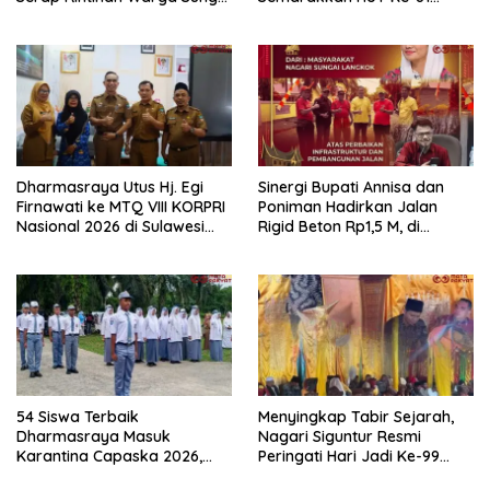
Rumbai dan Koto Besar via
Kemerdekaan RI di
Reses
Dharmasraya
Dharmasraya Utus Hj. Egi
Sinergi Bupati Annisa dan
Firnawati ke MTQ VIII KORPRI
Poniman Hadirkan Jalan
Nasional 2026 di Sulawesi
Rigid Beton Rp1,5 M, di
Selatan
Nagari Sungai Langkok
Warga Sampaikan Terima
Kasih
54 Siswa Terbaik
Menyingkap Tabir Sejarah,
Dharmasraya Masuk
Nagari Siguntur Resmi
Karantina Capaska 2026,
Peringati Hari Jadi Ke-99
SMAN 1 Pulau Punjung
Secara Perdana