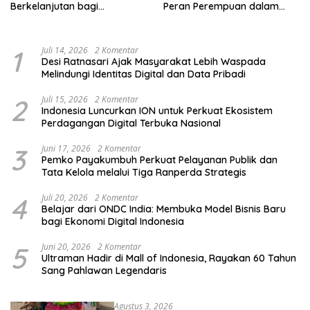
Berkelanjutan bagi
Peran Perempuan dalam
Kelompok Rentan, Marjinal,
Pendidikan Pemilih
dan Pemula
1
Juli 14, 2026
2 Komentar
Desi Ratnasari Ajak Masyarakat Lebih Waspada
Melindungi Identitas Digital dan Data Pribadi
2
Juli 15, 2026
2 Komentar
Indonesia Luncurkan ION untuk Perkuat Ekosistem
Perdagangan Digital Terbuka Nasional
3
Juni 17, 2026
2 Komentar
Pemko Payakumbuh Perkuat Pelayanan Publik dan
Tata Kelola melalui Tiga Ranperda Strategis
4
Juli 20, 2026
2 Komentar
Belajar dari ONDC India: Membuka Model Bisnis Baru
bagi Ekonomi Digital Indonesia
5
Juni 20, 2026
2 Komentar
Ultraman Hadir di Mall of Indonesia, Rayakan 60 Tahun
Sang Pahlawan Legendaris
Agustus 3, 2026