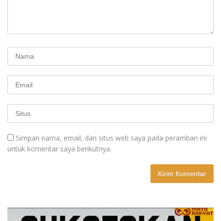
Simpan nama, email, dan situs web saya pada peramban ini
untuk komentar saya berikutnya.
A
l
t
e
r