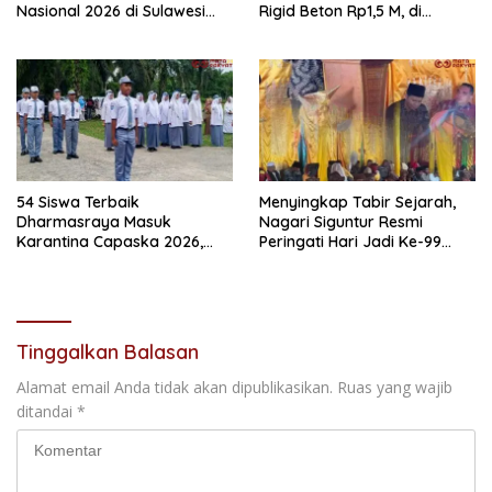
Nasional 2026 di Sulawesi
Rigid Beton Rp1,5 M, di
Selatan
Nagari Sungai Langkok
Warga Sampaikan Terima
Kasih
54 Siswa Terbaik
Menyingkap Tabir Sejarah,
Dharmasraya Masuk
Nagari Siguntur Resmi
Karantina Capaska 2026,
Peringati Hari Jadi Ke-99
SMAN 1 Pulau Punjung
Secara Perdana
Mendominasi
Tinggalkan Balasan
Alamat email Anda tidak akan dipublikasikan.
Ruas yang wajib
ditandai
*