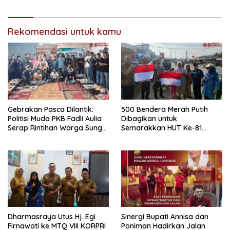
Mendominasi
Rekomendasi untuk kamu
Gebrakan Pasca Dilantik:
500 Bendera Merah Putih
Politisi Muda PKB Fadli Aulia
Dibagikan untuk
Serap Rintihan Warga Sungai
Semarakkan HUT Ke-81
Rumbai dan Koto Besar via
Kemerdekaan RI di
Reses
Dharmasraya
Dharmasraya Utus Hj. Egi
Sinergi Bupati Annisa dan
Firnawati ke MTQ VIII KORPRI
Poniman Hadirkan Jalan