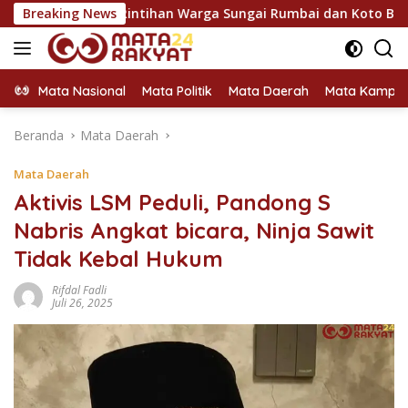
Langsung
ap Rintihan Warga Sungai Rumbai dan Koto Besar via Reses
Breaking News
ke
konten
Mata Nasional
Mata Politik
Mata Daerah
Mata Kampu
Beranda
Mata Daerah
Mata Daerah
Aktivis LSM Peduli, Pandong S
Nabris Angkat bicara, Ninja Sawit
Tidak Kebal Hukum
Rifdal Fadli
Juli 26, 2025