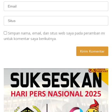
Simpan nama, email, dan situs web saya pada peramban ini
untuk komentar saya berikutnya.
A
l
t
e
r
n
a
t
i
v
e
: