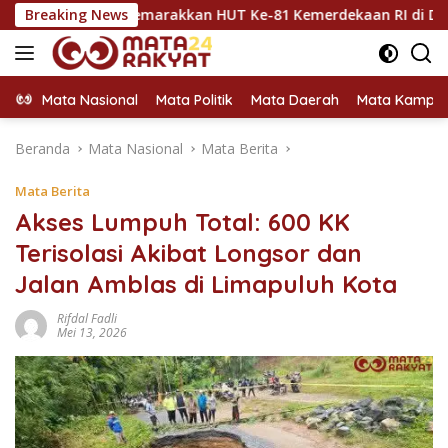
Langsung
untuk Semarakkan HUT Ke-81 Kemerdekaan RI di Dharmasraya
Breaking News
ke
konten
Mata Nasional
Mata Politik
Mata Daerah
Mata Kampu
Beranda
Mata Nasional
Mata Berita
Mata Berita
Akses Lumpuh Total: 600 KK
Terisolasi Akibat Longsor dan
Jalan Amblas di Limapuluh Kota
Rifdal Fadli
Mei 13, 2026