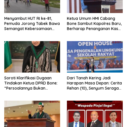
Menyambut HUT RI ke-81,
Ketua Umum HMI Cabang
Pemuda Jorong Tabek Bawa
Bone Sambut Kapolres Baru,
Semangat Kebersamaan
Berharap Penanganan Kasus
Lewat Pesta Rakyat
Dugaan Penganiayaan
Berjalan Profesional
Soroti Klarifikasi Dugaan
Dari Tanah Kering Jadi
Tindakan Ketua DPRD Bone:
Harapan Masa Depan: Cerita
“Persoalannya Bukan
Rehan (10), Senyum Seragam
Bosara, Tetapi Etika
Pertama, dan Cita-Cita Jadi
Kepemimpinan”
Prajurit TNI