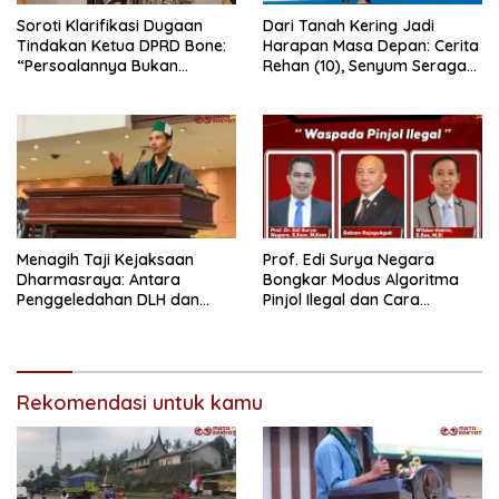
Soroti Klarifikasi Dugaan
Dari Tanah Kering Jadi
Tindakan Ketua DPRD Bone:
Harapan Masa Depan: Cerita
“Persoalannya Bukan
Rehan (10), Senyum Seragam
Bosara, Tetapi Etika
Pertama, dan Cita-Cita Jadi
Kepemimpinan”
Prajurit TNI
Menagih Taji Kejaksaan
Prof. Edi Surya Negara
Dharmasraya: Antara
Bongkar Modus Algoritma
Penggeledahan DLH dan
Pinjol Ilegal dan Cara
“Tabir Misteri” Kasus Lama
Melindungi Data Pribadi
Rekomendasi untuk kamu