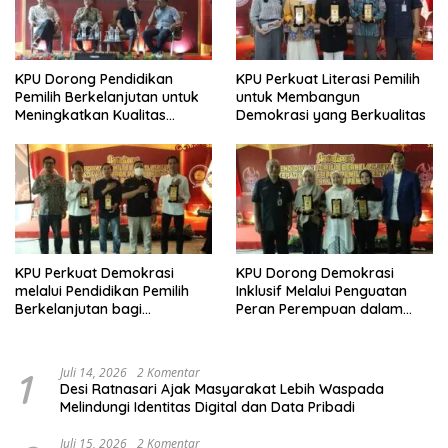
KPU Dorong Pendidikan
KPU Perkuat Literasi Pemilih
Pemilih Berkelanjutan untuk
untuk Membangun
Meningkatkan Kualitas
Demokrasi yang Berkualitas
Demokrasi
KPU Perkuat Demokrasi
KPU Dorong Demokrasi
melalui Pendidikan Pemilih
Inklusif Melalui Penguatan
Berkelanjutan bagi
Peran Perempuan dalam
Kelompok Rentan, Marjinal,
Pendidikan Pemilih
dan Pemula
1
Juli 14, 2026
2 Komentar
Desi Ratnasari Ajak Masyarakat Lebih Waspada
Melindungi Identitas Digital dan Data Pribadi
Juli 15, 2026
2 Komentar