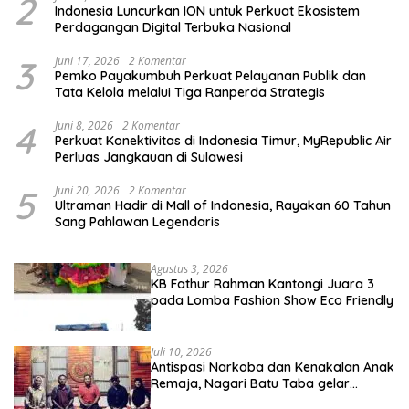
2
Indonesia Luncurkan ION untuk Perkuat Ekosistem
Perdagangan Digital Terbuka Nasional
3
Juni 17, 2026
2 Komentar
Pemko Payakumbuh Perkuat Pelayanan Publik dan
Tata Kelola melalui Tiga Ranperda Strategis
4
Juni 8, 2026
2 Komentar
Perkuat Konektivitas di Indonesia Timur, MyRepublic Air
Perluas Jangkauan di Sulawesi
5
Juni 20, 2026
2 Komentar
Ultraman Hadir di Mall of Indonesia, Rayakan 60 Tahun
Sang Pahlawan Legendaris
Agustus 3, 2026
KB Fathur Rahman Kantongi Juara 3
pada Lomba Fashion Show Eco Friendly
Juli 10, 2026
Antispasi Narkoba dan Kenakalan Anak
Remaja, Nagari Batu Taba gelar
festival Babaliak Ka Surau