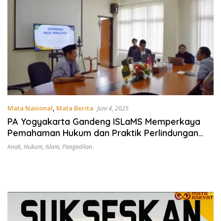
Mata Nasional
,
Mata Berita
Juni 4, 2025
PA Yogyakarta Gandeng ISLaMS Memperkaya
Pemahaman Hukum dan Praktik Perlindungan
Anak dan Perempuan di Kalangan Calon Hakim
Anak
,
Hukum
,
Islam
,
Pangadilan