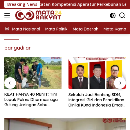
Langsung
ung Peningkatan Kompetensi Aparatur Perkebunan Lewat Pelat
Breaking News
ke
konten
Mata Nasional
Mata Politik
Mata Daerah
Mata Kampu
pangadilan
KPU Dorong Pendidikan
Sekolah Jadi Benteng SDM,
Pemilih Berkelanjutan untuk
Integrasi Gizi dan Pendidikan
Meningkatkan Kualitas
Dinilai Kunci Indonesia Emas
Demokrasi
2045