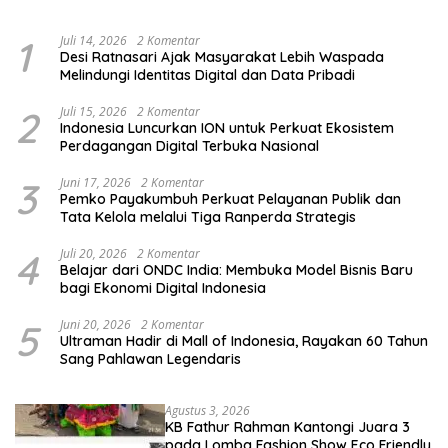
dan Pemula
1
Juli 14, 2026
2 Komentar
Desi Ratnasari Ajak Masyarakat Lebih Waspada
Melindungi Identitas Digital dan Data Pribadi
2
Juli 15, 2026
2 Komentar
Indonesia Luncurkan ION untuk Perkuat Ekosistem
Perdagangan Digital Terbuka Nasional
3
Juni 17, 2026
2 Komentar
Pemko Payakumbuh Perkuat Pelayanan Publik dan
Tata Kelola melalui Tiga Ranperda Strategis
4
Juli 20, 2026
2 Komentar
Belajar dari ONDC India: Membuka Model Bisnis Baru
bagi Ekonomi Digital Indonesia
5
Juni 20, 2026
2 Komentar
Ultraman Hadir di Mall of Indonesia, Rayakan 60 Tahun
Sang Pahlawan Legendaris
Agustus 3, 2026
KB Fathur Rahman Kantongi Juara 3
pada Lomba Fashion Show Eco Friendly