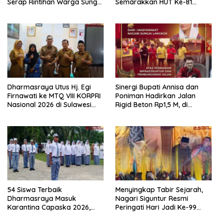
Serap Rintihan Warga Sungai
Semarakkan HUT Ke-81
Rumbai dan Koto Besar via
Kemerdekaan RI di
Reses
Dharmasraya
Dharmasraya Utus Hj. Egi
Sinergi Bupati Annisa dan
Firnawati ke MTQ VIII KORPRI
Poniman Hadirkan Jalan
Nasional 2026 di Sulawesi
Rigid Beton Rp1,5 M, di
Selatan
Nagari Sungai Langkok
Warga Sampaikan Terima
Kasih
54 Siswa Terbaik
Menyingkap Tabir Sejarah,
Dharmasraya Masuk
Nagari Siguntur Resmi
Karantina Capaska 2026,
Peringati Hari Jadi Ke-99
SMAN 1 Pulau Punjung
Secara Perdana