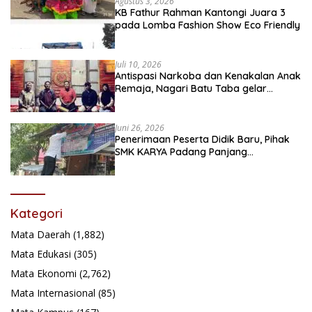
Agustus 3, 2026
KB Fathur Rahman Kantongi Juara 3
pada Lomba Fashion Show Eco Friendly
Juli 10, 2026
Antispasi Narkoba dan Kenakalan Anak
Remaja, Nagari Batu Taba gelar
festival Babaliak Ka Surau
Juni 26, 2026
Penerimaan Peserta Didik Baru, Pihak
SMK KARYA Padang Panjang
Promosikan ke Masyarakat Pabasko
Kategori
Mata Daerah
(1,882)
Mata Edukasi
(305)
Mata Ekonomi
(2,762)
Mata Internasional
(85)