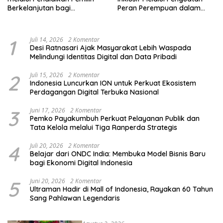
Berkelanjutan bagi
Peran Perempuan dalam
Kelompok Rentan, Marjinal,
Pendidikan Pemilih
dan Pemula
1
Juli 14, 2026
2 Komentar
Desi Ratnasari Ajak Masyarakat Lebih Waspada
Melindungi Identitas Digital dan Data Pribadi
2
Juli 15, 2026
2 Komentar
Indonesia Luncurkan ION untuk Perkuat Ekosistem
Perdagangan Digital Terbuka Nasional
3
Juni 17, 2026
2 Komentar
Pemko Payakumbuh Perkuat Pelayanan Publik dan
Tata Kelola melalui Tiga Ranperda Strategis
4
Juli 20, 2026
2 Komentar
Belajar dari ONDC India: Membuka Model Bisnis Baru
bagi Ekonomi Digital Indonesia
5
Juni 20, 2026
2 Komentar
Ultraman Hadir di Mall of Indonesia, Rayakan 60 Tahun
Sang Pahlawan Legendaris