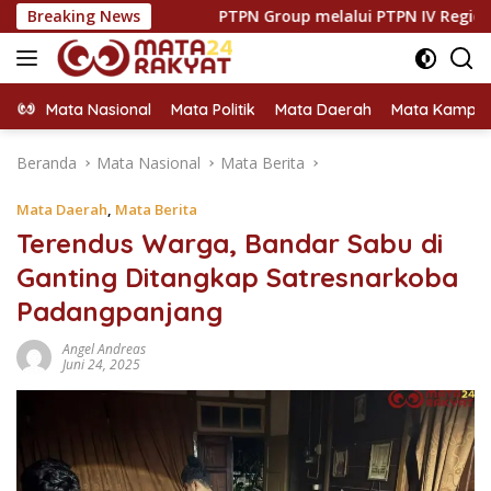
Langsung
oran
Breaking News
PTPN Group melalui PTPN IV Regional VII Dukung
ke
konten
Mata Nasional
Mata Politik
Mata Daerah
Mata Kampu
Beranda
Mata Nasional
Mata Berita
Mata Daerah
,
Mata Berita
Terendus Warga, Bandar Sabu di
Ganting Ditangkap Satresnarkoba
Padangpanjang
Angel Andreas
Juni 24, 2025