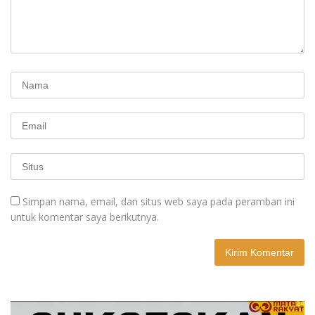
Simpan nama, email, dan situs web saya pada peramban ini
untuk komentar saya berikutnya.
A
l
t
e
r