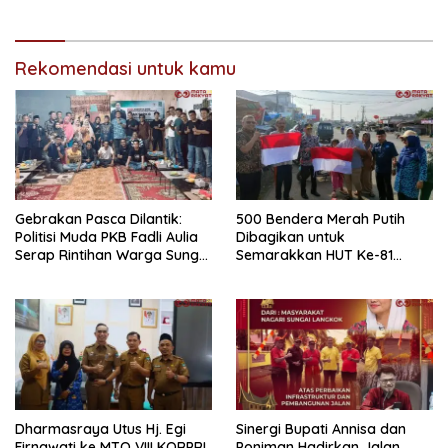
Mendominasi
Rekomendasi untuk kamu
Gebrakan Pasca Dilantik:
500 Bendera Merah Putih
Politisi Muda PKB Fadli Aulia
Dibagikan untuk
Serap Rintihan Warga Sungai
Semarakkan HUT Ke-81
Rumbai dan Koto Besar via
Kemerdekaan RI di
Reses
Dharmasraya
Dharmasraya Utus Hj. Egi
Sinergi Bupati Annisa dan
Firnawati ke MTQ VIII KORPRI
Poniman Hadirkan Jalan