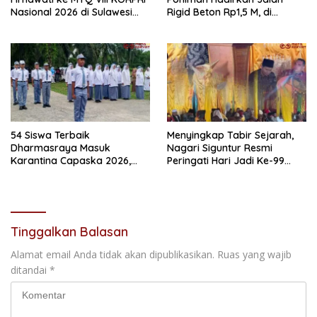
Nasional 2026 di Sulawesi
Rigid Beton Rp1,5 M, di
Selatan
Nagari Sungai Langkok
Warga Sampaikan Terima
Kasih
54 Siswa Terbaik
Menyingkap Tabir Sejarah,
Dharmasraya Masuk
Nagari Siguntur Resmi
Karantina Capaska 2026,
Peringati Hari Jadi Ke-99
SMAN 1 Pulau Punjung
Secara Perdana
Mendominasi
Tinggalkan Balasan
Alamat email Anda tidak akan dipublikasikan.
Ruas yang wajib
ditandai
*