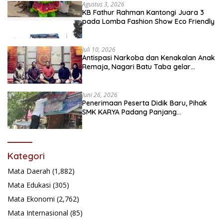
Agustus 3, 2026
KB Fathur Rahman Kantongi Juara 3
pada Lomba Fashion Show Eco Friendly
Juli 10, 2026
Antispasi Narkoba dan Kenakalan Anak
Remaja, Nagari Batu Taba gelar
festival Babaliak Ka Surau
Juni 26, 2026
Penerimaan Peserta Didik Baru, Pihak
SMK KARYA Padang Panjang
Promosikan ke Masyarakat Pabasko
Kategori
Mata Daerah
(1,882)
Mata Edukasi
(305)
Mata Ekonomi
(2,762)
Mata Internasional
(85)