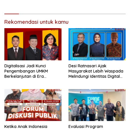
Sumbar Optimalkan
Nobar Film ‘Pesta Babi
Platform Digital
Rekomendasi untuk kamu
Digitalisasi Jadi Kunci
Desi Ratnasari Ajak
Pengembangan UMKM
Masyarakat Lebih Waspada
Berkelanjutan di Era
Melindungi Identitas Digital
Ekonomi Digital
dan Data Pribadi
Ketika Anak Indonesia
Evaluasi Program