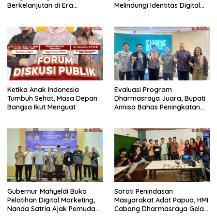
Berkelanjutan di Era
Melindungi Identitas Digital
Ekonomi Digital
dan Data Pribadi
Ketika Anak Indonesia
Evaluasi Program
Tumbuh Sehat, Masa Depan
Dharmasraya Juara, Bupati
Bangsa Ikut Menguat
Annisa Bahas Peningkatan
Efektivitas Bersama CO-
Founder Ruang Guru
Gubernur Mahyeldi Buka
Soroti Penindasan
Pelatihan Digital Marketing,
Masyarakat Adat Papua, HMI
Nanda Satria Ajak Pemuda
Cabang Dharmasraya Gelar