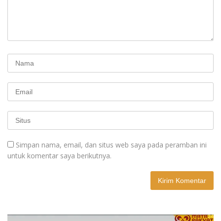
Simpan nama, email, dan situs web saya pada peramban ini
untuk komentar saya berikutnya.
A
l
t
e
r