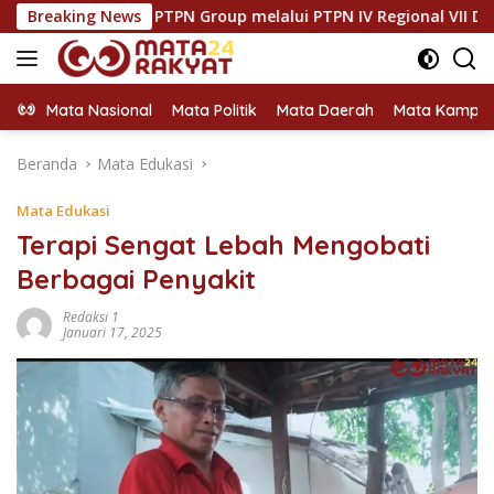
Langsung
 Group melalui PTPN IV Regional VII Dukung Peningkatan Kom
Breaking News
ke
konten
Mata Nasional
Mata Politik
Mata Daerah
Mata Kampu
Beranda
Mata Edukasi
Mata Edukasi
Terapi Sengat Lebah Mengobati
Berbagai Penyakit
Redaksi 1
Januari 17, 2025