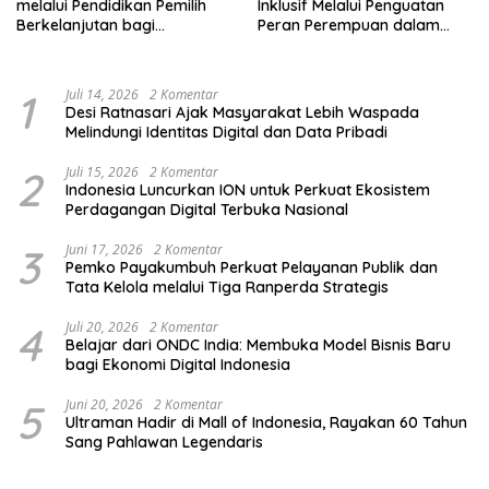
melalui Pendidikan Pemilih
Inklusif Melalui Penguatan
Berkelanjutan bagi
Peran Perempuan dalam
Kelompok Rentan, Marjinal,
Pendidikan Pemilih
dan Pemula
1
Juli 14, 2026
2 Komentar
Desi Ratnasari Ajak Masyarakat Lebih Waspada
Melindungi Identitas Digital dan Data Pribadi
2
Juli 15, 2026
2 Komentar
Indonesia Luncurkan ION untuk Perkuat Ekosistem
Perdagangan Digital Terbuka Nasional
3
Juni 17, 2026
2 Komentar
Pemko Payakumbuh Perkuat Pelayanan Publik dan
Tata Kelola melalui Tiga Ranperda Strategis
4
Juli 20, 2026
2 Komentar
Belajar dari ONDC India: Membuka Model Bisnis Baru
bagi Ekonomi Digital Indonesia
5
Juni 20, 2026
2 Komentar
Ultraman Hadir di Mall of Indonesia, Rayakan 60 Tahun
Sang Pahlawan Legendaris