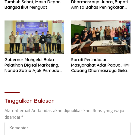
Tumbuh Sehat, Masa Depan
Dharmasraya Juara, Bupati
Bangsa Ikut Menguat
Annisa Bahas Peningkatan
Efektivitas Bersama CO-
Founder Ruang Guru
Gubernur Mahyeldi Buka
Soroti Penindasan
Pelatihan Digital Marketing,
Masyarakat Adat Papua, HMI
Nanda Satria Ajak Pemuda
Cabang Dharmasraya Gelar
Sumbar Optimalkan
Nobar Film ‘Pesta Babi
Platform Digital
Tinggalkan Balasan
Alamat email Anda tidak akan dipublikasikan.
Ruas yang wajib
ditandai
*