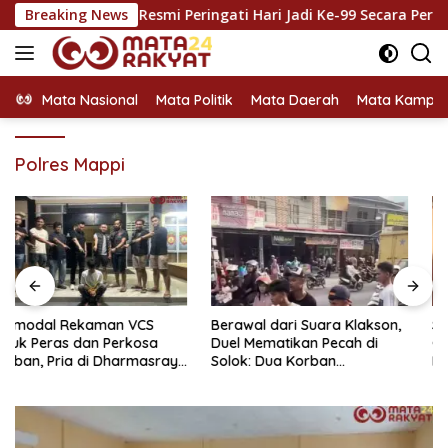
Langsung
 Siguntur Resmi Peringati Hari Jadi Ke-99 Secara Perdana
Breaking News
ke
konten
Mata Nasional
Mata Politik
Mata Daerah
Mata Kampu
Polres Mappi
Berawal dari Suara Klakson,
Setahun Buron Usai
Duel Mematikan Pecah di
Gelapkan Motor Kerabat
Solok: Dua Korban
Demi Sabu, Pelarian Pemuda
Bersimbah Darah Akibat
di Dharmasraya Berakhir di
Sabetan Pisau
Jeruji Besi