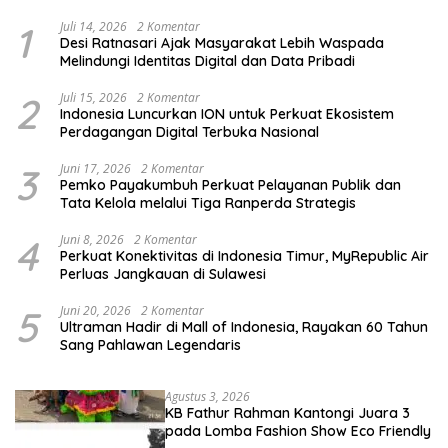
1
Juli 14, 2026
2 Komentar
Desi Ratnasari Ajak Masyarakat Lebih Waspada
Melindungi Identitas Digital dan Data Pribadi
2
Juli 15, 2026
2 Komentar
Indonesia Luncurkan ION untuk Perkuat Ekosistem
Perdagangan Digital Terbuka Nasional
3
Juni 17, 2026
2 Komentar
Pemko Payakumbuh Perkuat Pelayanan Publik dan
Tata Kelola melalui Tiga Ranperda Strategis
4
Juni 8, 2026
2 Komentar
Perkuat Konektivitas di Indonesia Timur, MyRepublic Air
Perluas Jangkauan di Sulawesi
5
Juni 20, 2026
2 Komentar
Ultraman Hadir di Mall of Indonesia, Rayakan 60 Tahun
Sang Pahlawan Legendaris
Agustus 3, 2026
KB Fathur Rahman Kantongi Juara 3
pada Lomba Fashion Show Eco Friendly