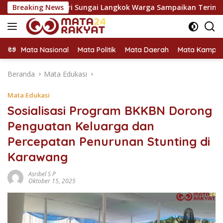
Langsung
ari Sungai Langkok Warga Sampaikan Terima Kasih
Breaking News
Hold
ke
konten
Mata Nasional
Mata Politik
Mata Daerah
Mata Kampu
Beranda
Mata Edukasi
Mata Edukasi
Sosialisasi Program BKKBN Dorong
Penguatan Keluarga dan
Percepatan Penurunan Stunting di
Karawang
Asribel S P
Oktober 15, 2025