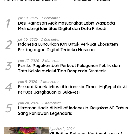
Pendidikan Pemilih
Berkelanjutan
1
Juli 14, 2026
2 Komentar
Desi Ratnasari Ajak Masyarakat Lebih Waspada
Melindungi Identitas Digital dan Data Pribadi
2
Juli 15, 2026
2 Komentar
Indonesia Luncurkan ION untuk Perkuat Ekosistem
Perdagangan Digital Terbuka Nasional
3
Juni 17, 2026
2 Komentar
Pemko Payakumbuh Perkuat Pelayanan Publik dan
Tata Kelola melalui Tiga Ranperda Strategis
4
Juni 8, 2026
2 Komentar
Perkuat Konektivitas di Indonesia Timur, MyRepublic Air
Perluas Jangkauan di Sulawesi
5
Juni 20, 2026
2 Komentar
Ultraman Hadir di Mall of Indonesia, Rayakan 60 Tahun
Sang Pahlawan Legendaris
Agustus 3, 2026
KB Fathur Rahman Kantongi Juara 3