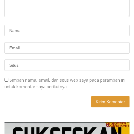
Simpan nama, email, dan situs web saya pada peramban ini
untuk komentar saya berikutnya.
A
l
t
e
r
n