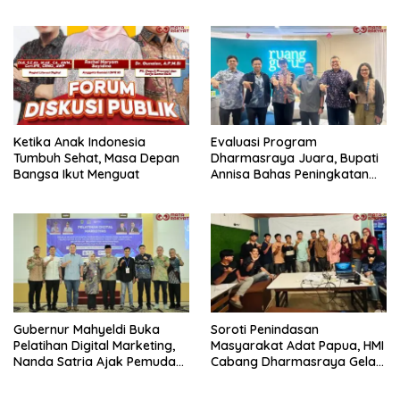
Ekonomi Digital
dan Data Pribadi
Ketika Anak Indonesia
Evaluasi Program
Tumbuh Sehat, Masa Depan
Dharmasraya Juara, Bupati
Bangsa Ikut Menguat
Annisa Bahas Peningkatan
Efektivitas Bersama CO-
Founder Ruang Guru
Gubernur Mahyeldi Buka
Soroti Penindasan
Pelatihan Digital Marketing,
Masyarakat Adat Papua, HMI
Nanda Satria Ajak Pemuda
Cabang Dharmasraya Gelar
Sumbar Optimalkan
Nobar Film ‘Pesta Babi
Platform Digital