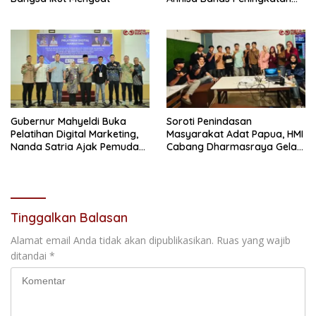
Efektivitas Bersama CO-
Founder Ruang Guru
Gubernur Mahyeldi Buka
Soroti Penindasan
Pelatihan Digital Marketing,
Masyarakat Adat Papua, HMI
Nanda Satria Ajak Pemuda
Cabang Dharmasraya Gelar
Sumbar Optimalkan
Nobar Film ‘Pesta Babi
Platform Digital
Tinggalkan Balasan
Alamat email Anda tidak akan dipublikasikan.
Ruas yang wajib
ditandai
*