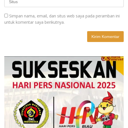
Simpan nama, email, dan situs web saya pada peramban ini
untuk komentar saya berikutnya.
A
l
t
e
r
n
a
t
i
v
e
: