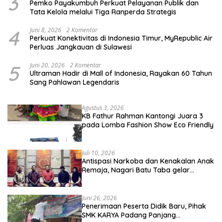
3
Pemko Payakumbuh Perkuat Pelayanan Publik dan
Tata Kelola melalui Tiga Ranperda Strategis
4
Juni 8, 2026
2 Komentar
Perkuat Konektivitas di Indonesia Timur, MyRepublic Air
Perluas Jangkauan di Sulawesi
5
Juni 20, 2026
2 Komentar
Ultraman Hadir di Mall of Indonesia, Rayakan 60 Tahun
Sang Pahlawan Legendaris
Agustus 3, 2026
KB Fathur Rahman Kantongi Juara 3
pada Lomba Fashion Show Eco Friendly
Juli 10, 2026
Antispasi Narkoba dan Kenakalan Anak
Remaja, Nagari Batu Taba gelar
festival Babaliak Ka Surau
Juni 26, 2026
Penerimaan Peserta Didik Baru, Pihak
SMK KARYA Padang Panjang