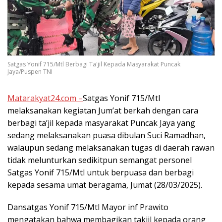
Satgas Yonif 715/Mtl Berbagi Ta'jil Kepada Masyarakat Puncak
Jaya/Puspen TNI
Matarakyat24.com –
Satgas Yonif 715/Mtl
melaksanakan kegiatan Jum’at berkah dengan cara
berbagi ta’jil kepada masyarakat Puncak Jaya yang
sedang melaksanakan puasa dibulan Suci Ramadhan,
walaupun sedang melaksanakan tugas di daerah rawan
tidak melunturkan sedikitpun semangat personel
Satgas Yonif 715/Mtl untuk berpuasa dan berbagi
kepada sesama umat beragama, Jumat (28/03/2025).
Dansatgas Yonif 715/Mtl Mayor inf Prawito
mengatakan bahwa membagikan takjil kepada orang