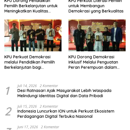
KPU Dorong Pendidikan
KPU Perkuat Literasi Pemilih
Pemilih Berkelanjutan untuk
untuk Membangun
Meningkatkan Kualitas
Demokrasi yang Berkualitas
Demokrasi
KPU Perkuat Demokrasi
KPU Dorong Demokrasi
melalui Pendidikan Pemilih
Inklusif Melalui Penguatan
Berkelanjutan bagi
Peran Perempuan dalam
Kelompok Rentan, Marjinal,
Pendidikan Pemilih
dan Pemula
1
Juli 14, 2026
2 Komentar
Desi Ratnasari Ajak Masyarakat Lebih Waspada
Melindungi Identitas Digital dan Data Pribadi
2
Juli 15, 2026
2 Komentar
Indonesia Luncurkan ION untuk Perkuat Ekosistem
Perdagangan Digital Terbuka Nasional
Juni 17, 2026
2 Komentar