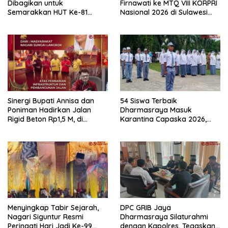
Dibagikan untuk
Firnawati ke MTQ VIII KORPRI
Semarakkan HUT Ke-81
Nasional 2026 di Sulawesi
Kemerdekaan RI di
Selatan
Dharmasraya
Sinergi Bupati Annisa dan
54 Siswa Terbaik
Poniman Hadirkan Jalan
Dharmasraya Masuk
Rigid Beton Rp1,5 M, di
Karantina Capaska 2026,
Nagari Sungai Langkok
SMAN 1 Pulau Punjung
Warga Sampaikan Terima
Mendominasi
Kasih
Menyingkap Tabir Sejarah,
DPC GRIB Jaya
Nagari Siguntur Resmi
Dharmasraya Silaturahmi
Peringati Hari Jadi Ke-99
dengan Kapolres, Tegaskan