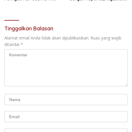
Secara Perdana
Komitmen Sinergi Menjaga
Kondusifitas Daerah
Tinggalkan Balasan
Alamat email Anda tidak akan dipublikasikan.
Ruas yang wajib
ditandai
*