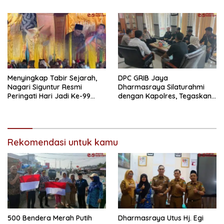
Nagari Sungai Langkok
SMAN 1 Pulau Punjung
Warga Sampaikan Terima
Mendominasi
Kasih
Menyingkap Tabir Sejarah,
DPC GRIB Jaya
Nagari Siguntur Resmi
Dharmasraya Silaturahmi
Peringati Hari Jadi Ke-99
dengan Kapolres, Tegaskan
Secara Perdana
Komitmen Sinergi Menjaga
Kondusifitas Daerah
Rekomendasi untuk kamu
500 Bendera Merah Putih
Dharmasraya Utus Hj. Egi