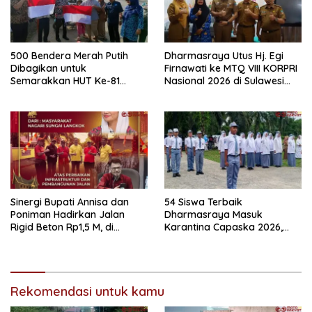
500 Bendera Merah Putih
Dharmasraya Utus Hj. Egi
Dibagikan untuk
Firnawati ke MTQ VIII KORPRI
Semarakkan HUT Ke-81
Nasional 2026 di Sulawesi
Kemerdekaan RI di
Selatan
Dharmasraya
Sinergi Bupati Annisa dan
54 Siswa Terbaik
Poniman Hadirkan Jalan
Dharmasraya Masuk
Rigid Beton Rp1,5 M, di
Karantina Capaska 2026,
Nagari Sungai Langkok
SMAN 1 Pulau Punjung
Warga Sampaikan Terima
Mendominasi
Kasih
Rekomendasi untuk kamu