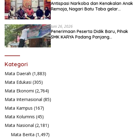
Antispasi Narkoba dan Kenakalan Anak
Remaja, Nagari Batu Taba gelar
festival Babaliak Ka Surau
Juni 26, 2026
Penerimaan Peserta Didik Baru, Pihak
SMK KARYA Padang Panjang
Promosikan ke Masyarakat Pabasko
Kategori
Mata Daerah
(1,883)
Mata Edukasi
(305)
Mata Ekonomi
(2,764)
Mata Internasional
(85)
Mata Kampus
(167)
Mata Kolumnis
(45)
Mata Nasional
(2,181)
Mata Berita
(1,497)