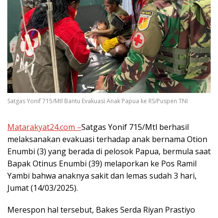
Satgas Yonif 715/Mtl Bantu Evakuasi Anak Papua ke RS/Puspen TNI
Matarakyat24.com –
Satgas Yonif 715/Mtl berhasil
melaksanakan evakuasi terhadap anak bernama Otion
Enumbi (3) yang berada di pelosok Papua, bermula saat
Bapak Otinus Enumbi (39) melaporkan ke Pos Ramil
Yambi bahwa anaknya sakit dan lemas sudah 3 hari,
Jumat (14/03/2025).
Merespon hal tersebut, Bakes Serda Riyan Prastiyo