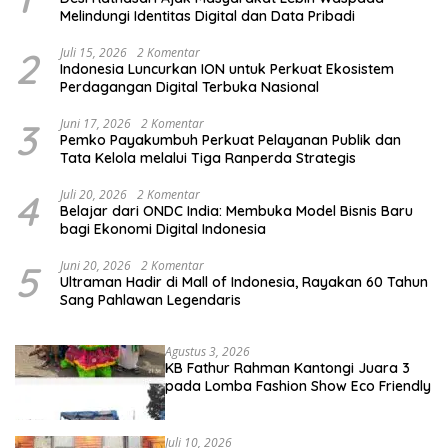
Melindungi Identitas Digital dan Data Pribadi
2
Juli 15, 2026
2 Komentar
Indonesia Luncurkan ION untuk Perkuat Ekosistem
Perdagangan Digital Terbuka Nasional
3
Juni 17, 2026
2 Komentar
Pemko Payakumbuh Perkuat Pelayanan Publik dan
Tata Kelola melalui Tiga Ranperda Strategis
4
Juli 20, 2026
2 Komentar
Belajar dari ONDC India: Membuka Model Bisnis Baru
bagi Ekonomi Digital Indonesia
5
Juni 20, 2026
2 Komentar
Ultraman Hadir di Mall of Indonesia, Rayakan 60 Tahun
Sang Pahlawan Legendaris
Agustus 3, 2026
KB Fathur Rahman Kantongi Juara 3
pada Lomba Fashion Show Eco Friendly
Juli 10, 2026