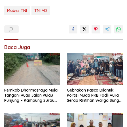
Mabes TNI
TNI AD
Baca Juga
Pemkab Dharmasraya Mulai
Gebrakan Pasca Dilantik:
Tangani Ruas Jalan Pulau
Politisi Muda PKB Fadli Aulia
Punjung – Kampung Surau
Serap Rintihan Warga Sungai
5,6 Kilometer
Rumbai dan Koto Besar via
Reses