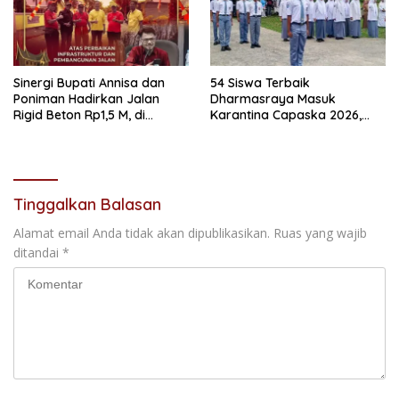
Sinergi Bupati Annisa dan
54 Siswa Terbaik
Poniman Hadirkan Jalan
Dharmasraya Masuk
Rigid Beton Rp1,5 M, di
Karantina Capaska 2026,
Nagari Sungai Langkok
SMAN 1 Pulau Punjung
Warga Sampaikan Terima
Mendominasi
Kasih
Tinggalkan Balasan
Alamat email Anda tidak akan dipublikasikan.
Ruas yang wajib
ditandai
*