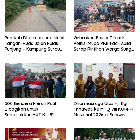
Pemkab Dharmasraya Mulai
Gebrakan Pasca Dilantik:
Tangani Ruas Jalan Pulau
Politisi Muda PKB Fadli Aulia
Punjung – Kampung Surau
Serap Rintihan Warga Sungai
5,6 Kilometer
Rumbai dan Koto Besar via
Reses
500 Bendera Merah Putih
Dharmasraya Utus Hj. Egi
Dibagikan untuk
Firnawati ke MTQ VIII KORPRI
Semarakkan HUT Ke-81
Nasional 2026 di Sulawesi
Kemerdekaan RI di
Selatan
Dharmasraya