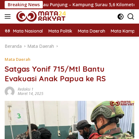
Langsung
 Pulau Punjung – Kampung Surau 5,6 Kilometer
Breaking News
Selebg
ke
konten
Mata Nasional
Mata Politik
Mata Daerah
Mata Kampu
Beranda
Mata Daerah
Mata Daerah
Satgas Yonif 715/Mtl Bantu
Evakuasi Anak Papua ke RS
Redaksi 1
Maret 14, 2025