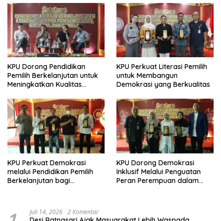
KPU Dorong Pendidikan
KPU Perkuat Literasi Pemilih
Pemilih Berkelanjutan untuk
untuk Membangun
Meningkatkan Kualitas
Demokrasi yang Berkualitas
Demokrasi
KPU Perkuat Demokrasi
KPU Dorong Demokrasi
melalui Pendidikan Pemilih
Inklusif Melalui Penguatan
Berkelanjutan bagi
Peran Perempuan dalam
Kelompok Rentan, Marjinal,
Pendidikan Pemilih
dan Pemula
1
Juli 14, 2026
2 Komentar
Desi Ratnasari Ajak Masyarakat Lebih Waspada