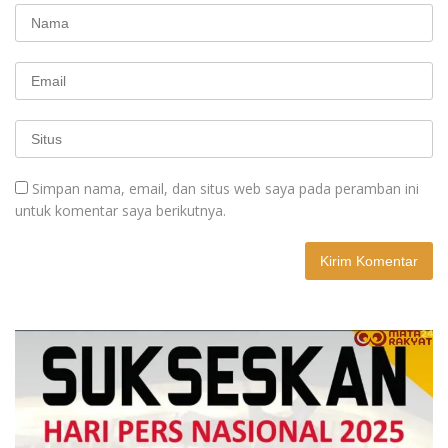
Simpan nama, email, dan situs web saya pada peramban ini
untuk komentar saya berikutnya.
A
l
t
e
r
n
a
t
i