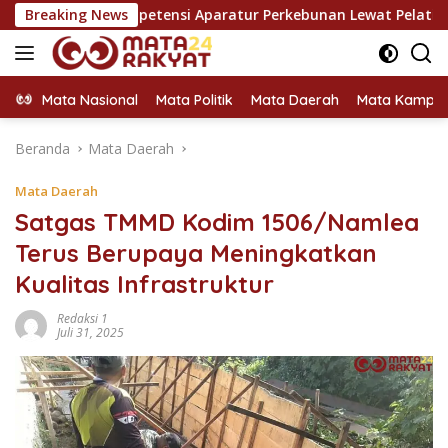
Langsung
 Kompetensi Aparatur Perkebunan Lewat Pelatihan Avenza Maps
Breaking News
ke
konten
Mata Nasional
Mata Politik
Mata Daerah
Mata Kampu
Beranda
Mata Daerah
Mata Daerah
Satgas TMMD Kodim 1506/Namlea
Terus Berupaya Meningkatkan
Kualitas Infrastruktur
Redaksi 1
Juli 31, 2025