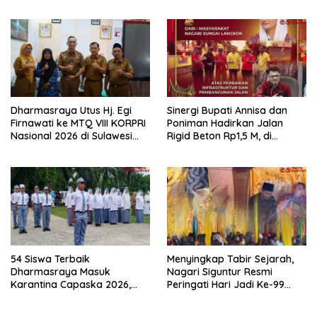
Rumbai dan Koto Besar via
Kemerdekaan RI di
Reses
Dharmasraya
Dharmasraya Utus Hj. Egi
Sinergi Bupati Annisa dan
Firnawati ke MTQ VIII KORPRI
Poniman Hadirkan Jalan
Nasional 2026 di Sulawesi
Rigid Beton Rp1,5 M, di
Selatan
Nagari Sungai Langkok
Warga Sampaikan Terima
Kasih
54 Siswa Terbaik
Menyingkap Tabir Sejarah,
Dharmasraya Masuk
Nagari Siguntur Resmi
Karantina Capaska 2026,
Peringati Hari Jadi Ke-99
SMAN 1 Pulau Punjung
Secara Perdana
Mendominasi