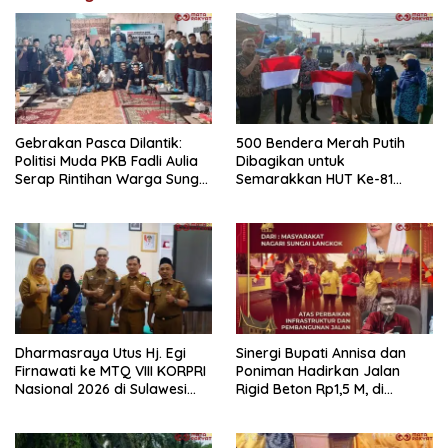
Gebrakan Pasca Dilantik:
500 Bendera Merah Putih
Politisi Muda PKB Fadli Aulia
Dibagikan untuk
Serap Rintihan Warga Sungai
Semarakkan HUT Ke-81
Rumbai dan Koto Besar via
Kemerdekaan RI di
Reses
Dharmasraya
Dharmasraya Utus Hj. Egi
Sinergi Bupati Annisa dan
Firnawati ke MTQ VIII KORPRI
Poniman Hadirkan Jalan
Nasional 2026 di Sulawesi
Rigid Beton Rp1,5 M, di
Selatan
Nagari Sungai Langkok
Warga Sampaikan Terima
Kasih