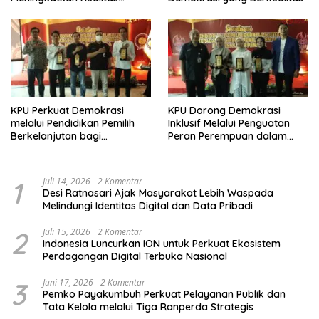
Demokrasi
KPU Perkuat Demokrasi
KPU Dorong Demokrasi
melalui Pendidikan Pemilih
Inklusif Melalui Penguatan
Berkelanjutan bagi
Peran Perempuan dalam
Kelompok Rentan, Marjinal,
Pendidikan Pemilih
dan Pemula
1
Juli 14, 2026
2 Komentar
Desi Ratnasari Ajak Masyarakat Lebih Waspada
Melindungi Identitas Digital dan Data Pribadi
2
Juli 15, 2026
2 Komentar
Indonesia Luncurkan ION untuk Perkuat Ekosistem
Perdagangan Digital Terbuka Nasional
3
Juni 17, 2026
2 Komentar
Pemko Payakumbuh Perkuat Pelayanan Publik dan
Tata Kelola melalui Tiga Ranperda Strategis