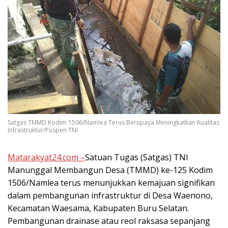
Satgas TMMD Kodim 1506/Namlea Terus Berupaya Meningkatkan Kualitas
Infrastruktur/Puspen TNI
Matarakyat24.com –
Satuan Tugas (Satgas) TNI
Manunggal Membangun Desa (TMMD) ke-125 Kodim
1506/Namlea terus menunjukkan kemajuan signifikan
dalam pembangunan infrastruktur di Desa Waenono,
Kecamatan Waesama, Kabupaten Buru Selatan.
Pembangunan drainase atau reol raksasa sepanjang