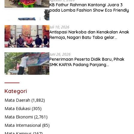
KB Fathur Rahman Kantongi Juara 3
pada Lomba Fashion Show Eco Friendly
Juli 10, 2026
Antispasi Narkoba dan Kenakalan Anak
Remaja, Nagari Batu Taba gelar
festival Babaliak Ka Surau
Juni 26, 2026
Penerimaan Peserta Didik Baru, Pihak
SMK KARYA Padang Panjang
Promosikan ke Masyarakat Pabasko
Kategori
Mata Daerah
(1,882)
Mata Edukasi
(305)
Mata Ekonomi
(2,761)
Mata Internasional
(85)
Mata Kampus
(167)