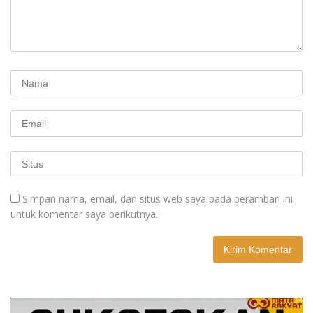
Simpan nama, email, dan situs web saya pada peramban ini
untuk komentar saya berikutnya.
A
l
t
e
r