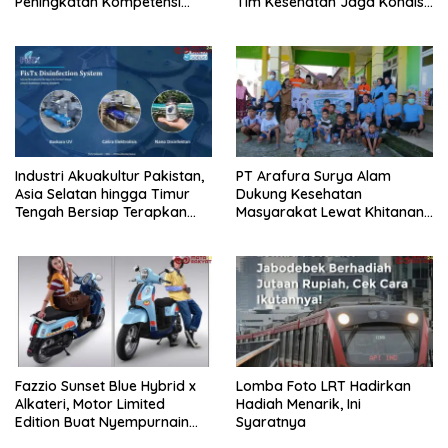
Peningkatan Kompetensi
Tim Kesehatan Jaga Kondisi
Aparatur Perkebunan Lewat
Petugas
Pelatihan Avenza Maps di
Way Kanan
Industri Akuakultur Pakistan,
PT Arafura Surya Alam
Asia Selatan hingga Timur
Dukung Kesehatan
Tengah Bersiap Terapkan
Masyarakat Lewat Khitanan
Solusi Terlengkap dari
Massal di Kotabunan
Indonesia
Fazzio Sunset Blue Hybrid x
Lomba Foto LRT Hadirkan
Alkateri, Motor Limited
Hadiah Menarik, Ini
Edition Buat Nyempurnain
Syaratnya
Look Retro-Future Lo