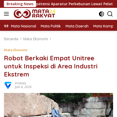
Langsung
 Kompetensi Aparatur Perkebunan Lewat Pelatihan Avenza Maps
Breaking News
ke
konten
Mata Nasional
Mata Politik
Mata Daerah
Mata Kampu
Beranda
Mata Ekonomi
Mata Ekonomi
Robot Berkaki Empat Unitree
untuk Inspeksi di Area Industri
Ekstrem
Vritimes
Juni 4, 2026