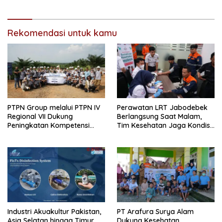
Rekomendasi untuk kamu
PTPN Group melalui PTPN IV
Perawatan LRT Jabodebek
Regional VII Dukung
Berlangsung Saat Malam,
Peningkatan Kompetensi
Tim Kesehatan Jaga Kondisi
Aparatur Perkebunan Lewat
Petugas
Pelatihan Avenza Maps di
Way Kanan
Industri Akuakultur Pakistan,
PT Arafura Surya Alam
Asia Selatan hingga Timur
Dukung Kesehatan