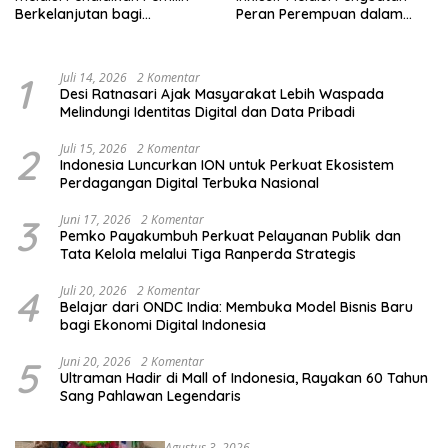
Berkelanjutan bagi
Peran Perempuan dalam
Kelompok Rentan, Marjinal,
Pendidikan Pemilih
dan Pemula
1
Juli 14, 2026
2 Komentar
Desi Ratnasari Ajak Masyarakat Lebih Waspada
Melindungi Identitas Digital dan Data Pribadi
2
Juli 15, 2026
2 Komentar
Indonesia Luncurkan ION untuk Perkuat Ekosistem
Perdagangan Digital Terbuka Nasional
3
Juni 17, 2026
2 Komentar
Pemko Payakumbuh Perkuat Pelayanan Publik dan
Tata Kelola melalui Tiga Ranperda Strategis
4
Juli 20, 2026
2 Komentar
Belajar dari ONDC India: Membuka Model Bisnis Baru
bagi Ekonomi Digital Indonesia
5
Juni 20, 2026
2 Komentar
Ultraman Hadir di Mall of Indonesia, Rayakan 60 Tahun
Sang Pahlawan Legendaris
Agustus 3, 2026