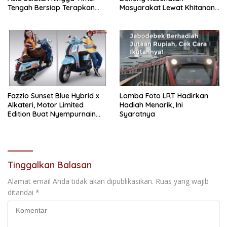
Tengah Bersiap Terapkan
Masyarakat Lewat Khitanan
Solusi Terlengkap dari
Massal di Kotabunan
Indonesia
Fazzio Sunset Blue Hybrid x
Lomba Foto LRT Hadirkan
Alkateri, Motor Limited
Hadiah Menarik, Ini
Edition Buat Nyempurnain
Syaratnya
Look Retro-Future Lo
Tinggalkan Balasan
Alamat email Anda tidak akan dipublikasikan.
Ruas yang wajib
ditandai
*