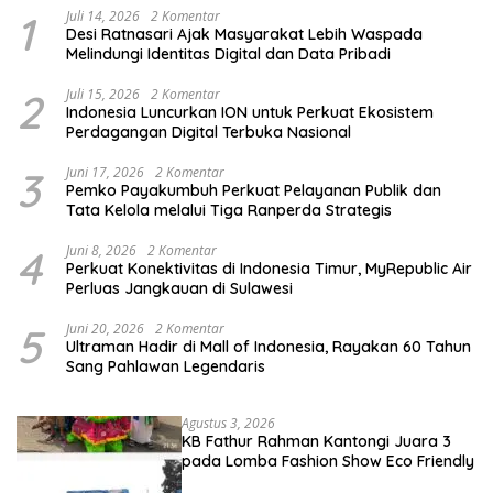
1
Juli 14, 2026
2 Komentar
Desi Ratnasari Ajak Masyarakat Lebih Waspada
Melindungi Identitas Digital dan Data Pribadi
2
Juli 15, 2026
2 Komentar
Indonesia Luncurkan ION untuk Perkuat Ekosistem
Perdagangan Digital Terbuka Nasional
3
Juni 17, 2026
2 Komentar
Pemko Payakumbuh Perkuat Pelayanan Publik dan
Tata Kelola melalui Tiga Ranperda Strategis
4
Juni 8, 2026
2 Komentar
Perkuat Konektivitas di Indonesia Timur, MyRepublic Air
Perluas Jangkauan di Sulawesi
5
Juni 20, 2026
2 Komentar
Ultraman Hadir di Mall of Indonesia, Rayakan 60 Tahun
Sang Pahlawan Legendaris
Agustus 3, 2026
KB Fathur Rahman Kantongi Juara 3
pada Lomba Fashion Show Eco Friendly