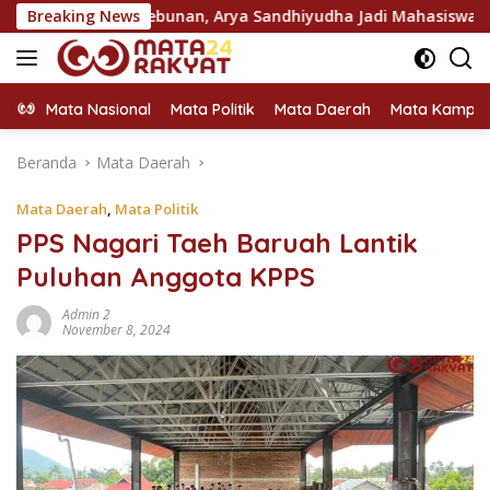
Langsung
Perkebunan, Arya Sandhiyudha Jadi Mahasiswa Angkatan Perta
Breaking News
ke
konten
Mata Nasional
Mata Politik
Mata Daerah
Mata Kampu
Beranda
Mata Daerah
Mata Daerah
,
Mata Politik
PPS Nagari Taeh Baruah Lantik
Puluhan Anggota KPPS
Admin 2
November 8, 2024