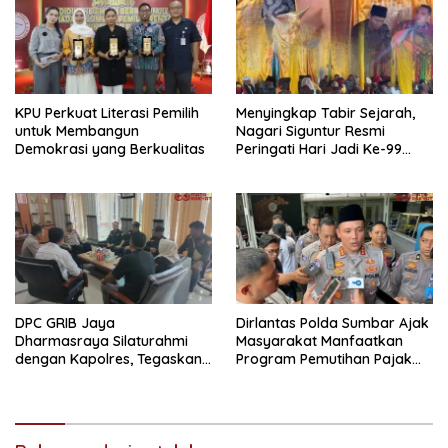
KPU Perkuat Literasi Pemilih
Menyingkap Tabir Sejarah,
untuk Membangun
Nagari Siguntur Resmi
Demokrasi yang Berkualitas
Peringati Hari Jadi Ke-99
Secara Perdana
DPC GRIB Jaya
Dirlantas Polda Sumbar Ajak
Dharmasraya Silaturahmi
Masyarakat Manfaatkan
dengan Kapolres, Tegaskan
Program Pemutihan Pajak
Komitmen Sinergi Menjaga
Kendaraan Bermotor 2026
Kondusifitas Daerah