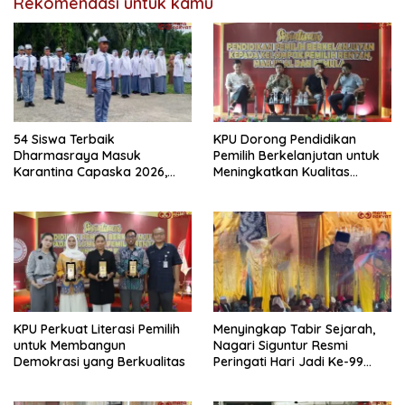
Rekomendasi untuk kamu
54 Siswa Terbaik
KPU Dorong Pendidikan
Dharmasraya Masuk
Pemilih Berkelanjutan untuk
Karantina Capaska 2026,
Meningkatkan Kualitas
SMAN 1 Pulau Punjung
Demokrasi
Mendominasi
KPU Perkuat Literasi Pemilih
Menyingkap Tabir Sejarah,
untuk Membangun
Nagari Siguntur Resmi
Demokrasi yang Berkualitas
Peringati Hari Jadi Ke-99
Secara Perdana