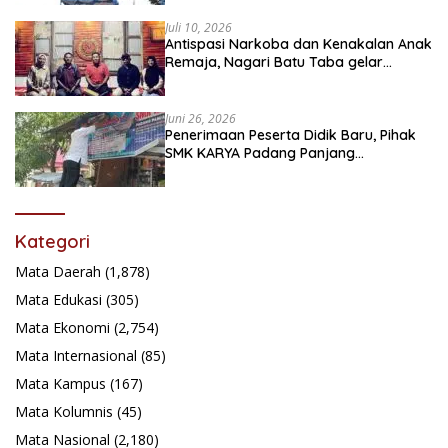
Juli 10, 2026
Antispasi Narkoba dan Kenakalan Anak
Remaja, Nagari Batu Taba gelar
festival Babaliak Ka Surau
Juni 26, 2026
Penerimaan Peserta Didik Baru, Pihak
SMK KARYA Padang Panjang
Promosikan ke Masyarakat Pabasko
Kategori
Mata Daerah
(1,878)
Mata Edukasi
(305)
Mata Ekonomi
(2,754)
Mata Internasional
(85)
Mata Kampus
(167)
Mata Kolumnis
(45)
Mata Nasional
(2,180)